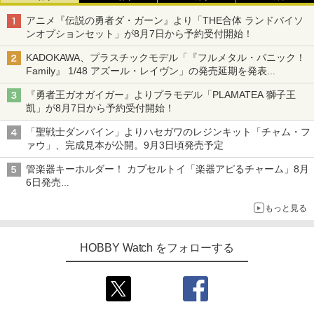
アニメ『伝説の勇者ダ・ガーン』より「THE合体 ランドバイソ
ンオプションセット」が8月7日から予約受付開始！
KADOKAWA、プラスチックモデル「『フルメタル・パニック！
Family』 1/48 アズール・レイヴン」の発売延期を発表
8月から9月に延期
『勇者王ガオガイガー』よりプラモデル「PLAMATEA 獅子王
凱」が8月7日から予約受付開始！
「聖戦士ダンバイン」よりハセガワのレジンキット「チャム・フ
ァウ」、完成見本が公開。9月3日頃発売予定
管楽器キーホルダー！ カプセルトイ「楽器アピるチャーム」8月
6日発売
チューバ、テナサクなど5種各3色
もっと見る
HOBBY Watch をフォローする