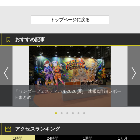
トップページに戻る
おすすめ記事
「ワンダーフェスティバル2026[夏]」速報&詳細レポー
トまとめ
●
●
●
●
●
●
アクセスランキング
1時間
24時間
1週間
1カ月