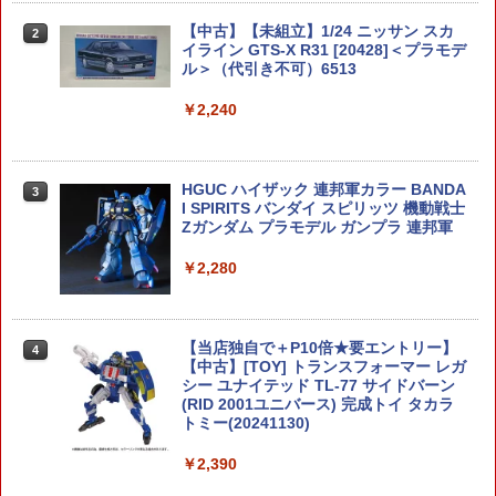
【中古】【未組立】1/24 ニッサン スカ
2
イライン GTS-X R31 [20428]＜プラモデ
ル＞（代引き不可）6513
￥2,240
HGUC ハイザック 連邦軍カラー BANDA
3
I SPIRITS バンダイ スピリッツ 機動戦士
Zガンダム プラモデル ガンプラ 連邦軍
￥2,280
【当店独自で＋P10倍★要エントリー】
4
【中古】[TOY] トランスフォーマー レガ
シー ユナイテッド TL-77 サイドバーン
(RID 2001ユニバース) 完成トイ タカラ
トミー(20241130)
￥2,390