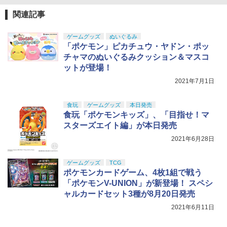
東京マルイ 互換 ハイバレットガス152a
5
USP 10歳以上エアーHOPハンドガン 手
ガスガン ガス 対応 カートリッジ ボンベ
￥1,650
GSIクレオス Mr.トップコート 水性プレ
タミヤ OP.697 スーパーストック RZ モ
動
5
￥1,280
5
関連記事
自転車 大容量 サバゲー サバイバルゲー
ミアムトップコートスプレー つや消し 8
ーター【53697】
ム エアガン ガスガン用 ガスブローバッ
8ml ホビー用仕上材 B603
BANDAI SPIRITS(バンダイスピリッツ)
￥2,666
5
クガン LayLax
30MS SIS-H00 セスティエ[カラーC] 色
ゲームグッズ
ぬいぐるみ
￥3,880
TAMASHII NATIONS S.H.フィギュアー
分け済みプラモデル
￥710
「ポケモン」ピカチュウ・ヤドン・ポッ
5
￥1,770
ツ 攻殻機動隊 THE GHOST IN THE SHE
チャマのぬいぐるみクッション＆マスコ
LL 草薙素子 約140mm PVC&ABS製 塗
￥4,500
ットが登場！
装済み可動フィギュア
2021年7月1日
￥9,000
食玩
ゲームグッズ
本日発売
食玩「ポケモンキッズ」、「目指せ！マ
スターズエイト編」が本日発売
2021年6月28日
ゲームグッズ
TCG
ポケモンカードゲーム、4枚1組で戦う
「ポケモンV-UNION」が新登場！ スペシ
ャルカードセット3種が8月20日発売
2021年6月11日