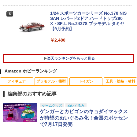
1/24 スポーツカーシリーズ No.378 NIS
5
SAN レパード2ドア ハードトップ280
X・SF-L No.24378 プラモデル タミヤ
【9月予約】
￥2,480
楽天ランキングをもっと見る
Amazon ホビーランキング
フィギュア
プラモデル・模型
トイガン
工具・塗装・材料
ねんどろいど 鏡音レン 2.0 「サイリウム
PEW Tactical AXLスタイル バッテリー
タミヤ VGスラストベアリンググリス TR
1
1
1
＋持ち手（右手）」付き
エニウェアー
Fシリーズ【42130】 ラジコンパーツ
編集部のおすすめ記事
￥6,900
￥2,290
￥880
TAMASHII NATIONS S.H.フィギュアー
BANDAI SPIRITS(バンダイ スピリッツ)
東京マルイ(TOKYO MARUI) No.25 コル
LOCTITE(ロックタイト) シールはがし
ゲームグッズ
ぬいぐるみ
1
1
1
1
ツ（真骨彫製法） 仮面ライダーBLACK
30MS SIS-J00 メルンジャ[カラーA] 色
ト ガバメント HG 18歳以上エアーHOP
プレミアム 220ml
ゲンガーとカビゴンのキョダイマックス
RX 約150mm PVC&ABS&布製 塗装済み
分け済みプラモデル
ハンドガン
が待望のぬいぐるみ化！全国のポケセン
可動フィギュア
￥962
で7月17日発売
イーグル模型 SPボールエンドリムーバ
2
ねんどろいど 鏡音リン 2.0 「サイリウム
￥4,200
￥3,384
2
《今月のフェア》M4/M16用 500連 ロン
ー[GU] #3478U2-GU
2
＋持ち手（右手）」付き
￥12,121
グマガジン BK