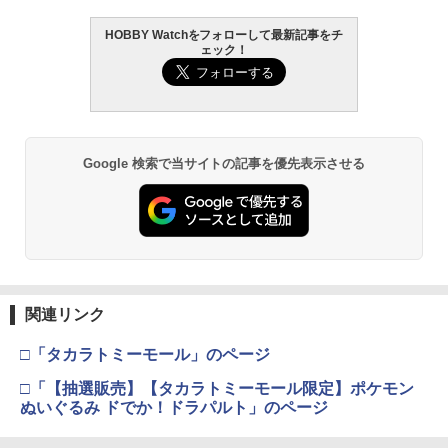
￥1,298
￥6,900
￥1,237
HOBBY Watchをフォローして最新記事をチ
GSIクレオス Mr.トップコート 水性プレ
BANDAI SPIRITS(バンダイ スピリッツ)
東京マルイ (TOKYO MARUI) ガスブロー
2
2
2
ェック！
ミアムトップコートスプレー 光沢 88ml
タカラトミー(TAKARA TOMY) T-SPAR
機動警察パトレイバー EZY RG 1/48 AV-
バックマシンガン No.14 20式 5.56mm
2
ホビー用仕上材 B601
K トランスフォーマー ニューレジェンズ
98Plus (イングラム・プラス) 色分け済
小銃 18歳以上 ガスブローバック
NL-07 サウンドウェーブ 可動フィギュア
みプラモデル
2026年8月予約 ガチャ【キーウィの醤油
ラジコン ラジコンカー 車 子供 おもちゃ
3
3
￥748
￥197,900
【バラ売り】 2025年10月入荷分 実物 S
さし コンプリート 4種セット カプセルト
BMW レクサス シボレー ランボルギーニ
3
￥4,440
￥6,600
UREFIRE シュアファイア SF123A 純正
イ】ガチャガチャ ガチャ フルコンプ
ベントレー RC 1:24 セレクトアソート
リチウム バッテリー 電池 3v 正規品 / 1
プレゼント ギフト クリスマス
Google 検索で当サイトの記事を優先表示させる
本 単品 | フラッシュライト ウエポンライ
￥1,980
ト ウェポンライト タクティカルライト
タミヤ クラフトツールシリーズ No.123
東京マルイ(TOKYO MARUI) No.21 H&K
3
￥2,280
3
用バッテリー
先細薄刃ニッパー (ゲートカット用) プラ
TAMASHII NATIONS S.H.フィギュアー
マックスファクトリー PLAMATEA MX
USP HG 18歳以上エアーHOPハンドガン
3
3
モデル用工具 74123
ツ ONE PIECE シャンクス -マリンフォ
ちゃん 組み立て式プラモデル ノンスケ
ード頂上決戦- 約165mm PVC&ABS&布
ール 全高約160mm
￥648
￥3,409
PLAMAX BP-02 バニースーツ プランニ
4
製 塗装済み可動フィギュア
￥2,781
ング ソフィア・F・シャーリング 虎アー
【一年間保証&人気魔法フライボール】
4
￥9,980
マーVer. プラモデル[マックスファクトリ
フライングボール おもちゃ 子供 ブーメ
￥8,918
ー]【送料無料】《発売済・在庫品》
ラン ボール 飛ぶ 空飛ぶ 光る おもちゃス
PEW Tactical MOLLEパック プラットフ
ピナーボール ブーメラン スピナー ジャ
東京マルイ No.10 ハイキャパ5.1 10歳以
4
4
関連リンク
ォーム【メール便(ネコポス)可】
タミヤ(TAMIYA) メイクアップ材シリー
イロ ドローン 飛行ボール フライング ス
上 電動ブローバック フルオート
4
￥7,150
ズ No.3 タミヤセメント(角びん) 40ml 模
ピナー 回転式 飛行ボールトイ ミニドロ
BANDAI SPIRITS(バンダイ スピリッツ)
4
□「タカラトミーモール」のページ
型用接着剤 87003
ーン プレゼント
52TOYS BLINDBOX ディズニー プリン
HGAW 機動新世紀ガンダムX ガンダムエ
￥2,830
￥3,815
4
セス On the Run シリーズ ブラインドボ
アマスター 1/144スケール 色分け済みプ
□「【抽選販売】【タカラトミーモール限定】ポケモン
ックス フィギュア ガチャガチャ コレク
ラモデル
￥184
￥1,380
2026年10月予約 ガチャ【ないぞうくん
5
ぬいぐるみ ドでか！ドラパルト」のページ
ション 塗装済み コレクター・誕生日・
とさいぼうちゃん。めじるしマスコット
新年のギフトに最適 (一個入り)
￥3,100
4種セット カプセルトイ】
東京マルイ(TOKYO MARUI) No.16 H&K
5