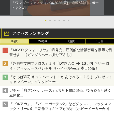
「ワンダーフェスティバル2026[夏]」速報&詳細レポー
トまとめ
●
●
●
●
●
●
アクセスランキング
1時間
24時間
1週間
1カ月
「MGSD クシャトリヤ」9月発売、圧倒的な情報密度を展示で目
撃せよ！【ガンダムベース撮り下ろし】
「超時空要塞マクロス」より「DX超合金 VF-1S バルキリー ロ
イ・フォッカースペシャル リバイバルVer.」本日発売！
「かっぱ寿司 キャンペーントミカ あそべる！くるま プレゼント
キャンペーン」インタビュー
子どもが楽しめるかっぱ寿司ならではの体験とコラボの楽しさを
ガチャ「肩ズンFig. カーズ」が8月下旬に発売。後ろ姿も可愛く
追求
立体化
ライトニング・マックィーンやメーターなど4種がラインナップ
「ブルアカ」、「バニーガーデン2」などグッスマ、マックスフ
ァクトリーの注目新作フィギュアが展示【ホビーメーカー合同展
示会】