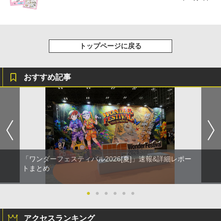
トップページに戻る
おすすめ記事
「ワンダーフェスティバル2026[夏]」速報&詳細レポー
トまとめ
●
●
●
●
●
●
アクセスランキング