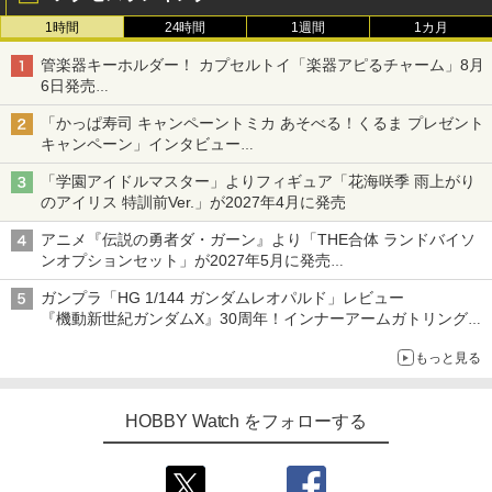
1時間
24時間
1週間
1カ月
管楽器キーホルダー！ カプセルトイ「楽器アピるチャーム」8月
6日発売
チューバ、テナサクなど5種各3色
「かっぱ寿司 キャンペーントミカ あそべる！くるま プレゼント
キャンペーン」インタビュー
子どもが楽しめるかっぱ寿司ならではの体験とコラボの楽しさを
「学園アイドルマスター」よりフィギュア「花海咲季 雨上がり
追求
のアイリス 特訓前Ver.」が2027年4月に発売
アニメ『伝説の勇者ダ・ガーン』より「THE合体 ランドバイソ
ンオプションセット」が2027年5月に発売
「THE合体ランドバイソン」と連動するオプションパーツセット
ガンプラ「HG 1/144 ガンダムレオパルド」レビュー
『機動新世紀ガンダムX』30周年！インナーアームガトリングの
変形機構まで再現し最新フォーマットでキット化！
もっと見る
HOBBY Watch をフォローする