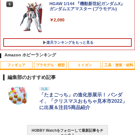
HGAW 1/144 『機動新世紀ガンダムX』
5
ガンダムエアマスター (プラモデル)
￥2,090
楽天ランキングをもっと見る
Amazon ホビーランキング
フィギュア
プラモデル・模型
トイガン
工具・塗装・材料
【未開封】タイトーくじ 初音ミク×ROD
MILITARY-BASE 星条旗パッチ 刺繍 82×
タカラトミー ゴー!ゴー!びーくるずー び
1
1
1
Y A賞 初音ミク×RODY フィギュア【一
50mm◆ワッペン パッチ PATCH US AR
ーくるずートミカ レッツとブルン
編集部のおすすめ記事
宮店】
MY 軍隊 アメリカ USA United State ベ
スト バッグ カスタム リペア ベルクロ
￥710
TAMASHII NATIONS S.H.フィギュアー
BANDAI SPIRITS(バンダイ スピリッツ)
東京マルイ (TOKYO MARUI) ガスブロー
LOCTITE(ロックタイト) シールはがし
玩具
1
1
1
1
￥6,600
ツ（真骨彫製法） 仮面ライダーBLACK
30MS SIS-J00 メルンジャ[カラーA] 色
バックマシンガン No.14 20式 5.56mm
プレミアム 220ml
「たまごっち」の進化形展示！ バンダ
￥330
RX 約150mm PVC&ABS&布製 塗装済み
分け済みプラモデル
小銃 18歳以上 ガスブローバック
イ、「クリスマスおもちゃ見本市2022」
可動フィギュア
￥962
に出展＆注目5商品紹介
￥4,200
￥196,900
タカラトミー ゴー!ゴー!びーくるずー び
ROBOT魂 『機動戦士ガンダム』 ＜SID
2
2
￥11,800
ーくるずートミカ ミミィとキュルン
E MS＞ MSM-04 アッガイ ver. A.N.I.M.
OD足ゴム（2本入）［戦人 senjin サバ
2
E.（再販版） (塗装済み可動フィギュア)
ゲー アウトドア］
￥750
HOBBY Watchをフォローして最新記事をチ
GSIクレオス Mr.トップコート 水性プレ
BANDAI SPIRITS(バンダイ スピリッツ)
東京マルイ(TOKYO MARUI) No.25 コル
2
2
2
￥7,109
￥220
ェック！