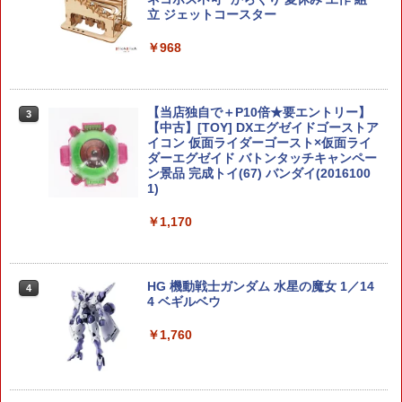
立 ジェットコースター
￥968
【当店独自で＋P10倍★要エントリー】
3
【中古】[TOY] DXエグゼイドゴーストア
イコン 仮面ライダーゴースト×仮面ライ
ダーエグゼイド バトンタッチキャンペー
ン景品 完成トイ(67) バンダイ(2016100
1)
￥1,170
HG 機動戦士ガンダム 水星の魔女 1／14
4
4 ベギルベウ
￥1,760