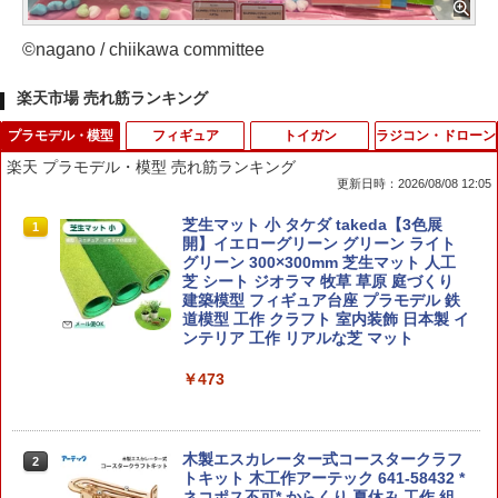
©nagano / chiikawa committee
楽天市場 売れ筋ランキング
プラモデル・模型
フィギュア
トイガン
ラジコン・ドローン
楽天 プラモデル・模型 売れ筋ランキング
更新日時：2026/08/08 12:05
芝生マット 小 タケダ takeda【3色展
1
開】イエローグリーン グリーン ライト
グリーン 300×300mm 芝生マット 人工
芝 シート ジオラマ 牧草 草原 庭づくり
建築模型 フィギュア台座 プラモデル 鉄
道模型 工作 クラフト 室内装飾 日本製 イ
ンテリア 工作 リアルな芝 マット
￥473
木製エスカレーター式コースタークラフ
2
トキット 木工作アーテック 641-58432 *
ネコポス不可* からくり 夏休み 工作 組