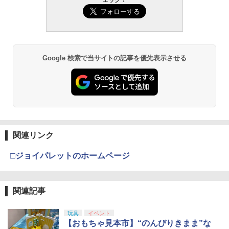
ミアムトップコートスプレー 光沢 88ml
タカラトミー(TAKARA TOMY) T-SPAR
機動警察パトレイバー EZY RG 1/48 AV-
ト ガバメント HG 18歳以上エアーHOP
2
ホビー用仕上材 B601
K トランスフォーマー ニューレジェンズ
98Plus (イングラム・プラス) 色分け済
ハンドガン
NL-07 サウンドウェーブ 可動フィギュア
みプラモデル
￥748
￥3,384
タカラトミー ゴー!ゴー!びーくるずー び
3
【中古】【未開封】星月夜ジオラマ 「一
ベアリング NTN 6202LLU 接触ゴムシー
3
3
￥4,440
￥6,600
ーくるずートミカ パオとガルン
番くじ フィンセント・ファン・ゴッホ」
ルド
A賞＜フィギュア＞（代引き不可）6585
Google 検索で当サイトの記事を優先表示させる
￥750
￥363
タミヤ クラフトツールシリーズ No.123
東京マルイ No.10 ハイキャパ5.1 10歳以
3
3
￥7,700
先細薄刃ニッパー (ゲートカット用) プラ
TAMASHII NATIONS S.H.フィギュアー
HG 機動戦士ガンダム00 グラハム専用ユ
上 電動ブローバック フルオート
3
3
モデル用工具 74123
ツ ONE PIECE シャンクス -マリンフォ
ニオンフラッグカスタム 1/144スケール
ード頂上決戦- 約165mm PVC&ABS&布
色分け済みプラモデル
￥3,815
製 塗装済み可動フィギュア
￥2,781
TOPLINE TP-433 S-Line SHOCK OIL P
4
【ワケアリ】MILITARY-BASE(ミリタリ
ドラゴンクエスト メタリックアイテムズ
4
4
remium #30 30ml
￥1,800
ーベース)ナイロン ハンドガンケース 36
ギャラリースペシャル 天空の剣＆天空の
￥8,918
cm◆ソフトケース ハンドガンならほと
盾 【即納品・正規品】 天空 剣 盾 セット
￥1,100
んど収納可能 デザートイーグル M92 M9
東京マルイ コルトパイソン 357マグナム
ドラクエ グッズ フィギュア レプリカ 贈
4
関連リンク
マジ・スク+保護キャップセット
A1 P226
4インチ ブラックモデル 10歳以上エアー
4
り物 プレゼント ギフト
BANDAI SPIRITS(バンダイ スピリッツ)
HOPリボルバー エアコッキング
4
□ジョイパレットのホームページ
TAMASHII NATIONS S.H.フィギュアー
HGAW 機動新世紀ガンダムX ガンダムエ
￥2,600
￥1,062
4
￥7,800
ツ 攻殻機動隊 THE GHOST IN THE SHE
アマスター 1/144スケール 色分け済みプ
￥4,486
LL 草薙素子 約140mm PVC&ABS製 塗
ラモデル
TOPLINE TP-385 S-Line SHOCK OIL P
5
装済み可動フィギュア
remium #10 30ml
関連記事
￥3,100
止血帯 固定ベルト 応急手当用 サバイバ
PLAMATEA Fate/Grand Order バーサー
5
5
￥9,000
￥1,100
ルゲーム 止血ベルト ワンタッチバンド
東京マルイ(TOKYO MARUI) No.21 H&K
カー/アルトリア・キャスター プラモデ
5
シリコンモールド クロムハート 4種 6.7×
玩具
イベント
5
地震 登山 野外活動 に ATBND38
USP HG 18歳以上エアーHOPハンドガン
ル[グッドスマイルカンパニー]【送料無
3.6cm 柄型枠 爪飾り作成 多寸法設計 立
【おもちゃ見本市】“のんびりきまま”な
料】《発売済・在庫品》