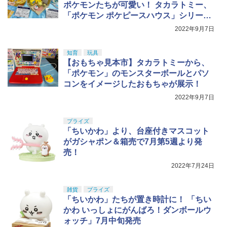
体彫刻 耐久 繰返し ハンドメイドネイル
BANDAI SPIRITS(バンダイスピリッツ)
￥1,250
￥3,409
ポケモンたちが可愛い！ タカラトミー、
5
(Bタイプ)
TAMASHII NATIONS オリジン・オブ・
30MS SIS-H00 セスティエ[カラーC] 色
5
￥7,920
「ポケモン ポケピースハウス」シリーズ
バルキリー 超時空要塞マクロス VF-1J
分け済みプラモデル
を展示
￥499
バルキリー45th Anniv. 約225mm ABS&
2022年9月7日
ダイキャスト製 塗装済み可動フィギュア
￥4,500
知育
玩具
￥21,950
【おもちゃ見本市】タカラトミーから、
「ポケモン」のモンスターボールとパソ
コンをイメージしたおもちゃが展示！
2022年9月7日
プライズ
「ちいかわ」より、台座付きマスコット
がガシャポン＆箱売で7月第5週より発
売！
2022年7月24日
雑貨
プライズ
「ちいかわ」たちが置き時計に！ 「ちい
かわ いっしょにがんばろ！ダンボールウ
ォッチ」7月中旬発売