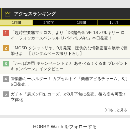
アクセスランキング
1時間
24時間
1週間
1カ月
「超時空要塞マクロス」より「DX超合金 VF-1S バルキリー ロ
イ・フォッカースペシャル リバイバルVer.」本日発売！
「MGSD クシャトリヤ」9月発売、圧倒的な情報密度を展示で目
撃せよ！【ガンダムベース撮り下ろし】
「かっぱ寿司 キャンペーントミカ あそべる！くるま プレゼント
キャンペーン」インタビュー
子どもが楽しめるかっぱ寿司ならではの体験とコラボの楽しさを
管楽器キーホルダー！ カプセルトイ「楽器アピるチャーム」8月
追求
6日発売
チューバ、テナサクなど5種各3色
ガチャ「肩ズンFig. カーズ」が8月下旬に発売。後ろ姿も可愛く
立体化
ライトニング・マックィーンやメーターなど4種がラインナップ
もっと見る
HOBBY Watch をフォローする