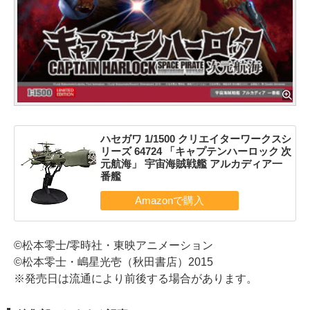
ハセガワ 1/1500 クリエイターワークスシ
リーズ 64724 「キャプテンハーロック 次
元航海」 宇宙海賊戦艦 アルカディア一
番艦
©松本零士/零時社・東映アニメーション
©松本零士・嶋星光壱（秋田書店）2015
※発売日は流通により前後する場合があります。