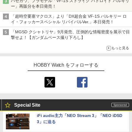
ハセガワ、プラモデル「VF-1S ストライク バトロイド バルキリ
追求
ー」再販分を本日発売！
「超時空要塞マクロス」より「DX超合金 VF-1S バルキリー ロ
イ・フォッカースペシャル リバイバルVer.」本日発売！
「MGSD クシャトリヤ」9月発売、圧倒的な情報密度を展示で目
撃せよ！【ガンダムベース撮り下ろし】
もっと見る
HOBBY Watch をフォローする
Special Site
iFi audio主力「NEO Stream 3」「NEO iDSD
3」に迫る