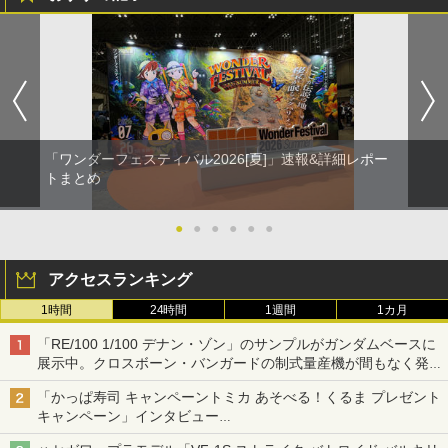
「ワンダーフェスティバル2026[夏]」速報&詳細レポー
トまとめ
●
●
●
●
●
●
アクセスランキング
1時間
24時間
1週間
1カ月
「RE/100 1/100 デナン・ゾン」のサンプルがガンダムベースに
展示中。クロスボーン・バンガードの制式量産機が間もなく発送
【ガンダムベース撮り下ろし】
「かっぱ寿司 キャンペーントミカ あそべる！くるま プレゼント
キャンペーン」インタビュー
子どもが楽しめるかっぱ寿司ならではの体験とコラボの楽しさを