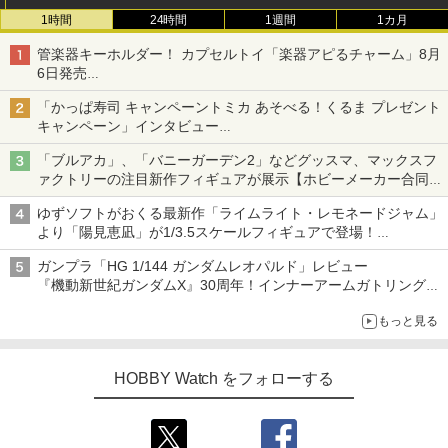
1時間
24時間
1週間
1カ月
管楽器キーホルダー！ カプセルトイ「楽器アピるチャーム」8月
6日発売
チューバ、テナサクなど5種各3色
「かっぱ寿司 キャンペーントミカ あそべる！くるま プレゼント
キャンペーン」インタビュー
子どもが楽しめるかっぱ寿司ならではの体験とコラボの楽しさを
「ブルアカ」、「バニーガーデン2」などグッスマ、マックスフ
追求
ァクトリーの注目新作フィギュアが展示【ホビーメーカー合同展
示会】
ゆずソフトがおくる最新作「ライムライト・レモネードジャム」
より「陽見恵凪」が1/3.5スケールフィギュアで登場！
メガネ姿も表現できるオプションパーツが付属
ガンプラ「HG 1/144 ガンダムレオパルド」レビュー
『機動新世紀ガンダムX』30周年！インナーアームガトリングの
変形機構まで再現し最新フォーマットでキット化！
もっと見る
HOBBY Watch をフォローする