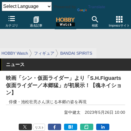
Powered by
Translate
カテゴリ
過去記事
検索
Impressサイト
HOBBY Watch
フィギュア
BANDAI SPIRITS
ニュース
映画「シン・仮面ライダー」より「S.H.Figuarts
仮面ライダー／本郷猛」が初展示！【魂ネイショ
ン】
俳優・池松壮亮さん演じる本郷の姿を再現
畠中健太
2023年5月26日 10:00
リスト