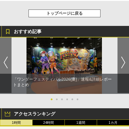
トップページに戻る
おすすめ記事
「ワンダーフェスティバル2026[夏]」速報&詳細レポー
トまとめ
●
●
●
●
●
●
アクセスランキング
1時間
24時間
1週間
1カ月