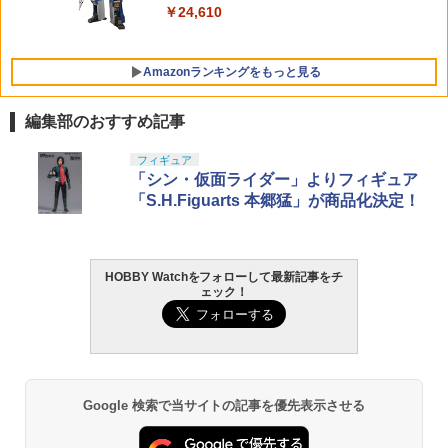
￥3,480
￥24,610
Amazonランキングをもっと見る
編集部のおすすめ記事
タカラトミー(TAKARA TOMY) T-SPAR
東京マルイ(TOKYO MARUI) No.25 コル
GSIクレオス Mr.トップコート 水性プレ
フィギュア
1
1
1
K REALIZE MODEL リアライズモデル Z
ト ガバメント HG 18歳以上エアーHOP
ミアムトップコートスプレー 光沢 88ml
「シン・仮面ライダー」よりフィギュア
OIDS ゾイド RMZ-025 ライガーゼロフ
ハンドガン
ホビー用仕上材 B601
「S.H.Figuarts 本郷猛」が商品化決定！
ァルコン (ZBF) 色分け済み プラキット
￥3,384
￥748
￥8,334
HOBBY Watchをフォローして最新記事をチ
ェック！
東京マルイ (TOKYO MARUI) ガスブロー
LOCTITE(ロックタイト) シールはがし
2
2
Blokees スター ウォーズ マンダロリア
バックマシンガン No.14 20式 5.56mm
プレミアム 220ml
2
ン&グローグー CC05 ディン ジャリン&
小銃 18歳以上 ガスブローバック
グローグー ABS樹脂&PVC製 組み立て式
￥1,013
プラスチックモデル
￥187,000
Google 検索で当サイトの記事を優先表示させる
￥4,475
タミヤ クラフトツールシリーズ No.123
東京マルイ(TOKYO MARUI) No.21 H&K
3