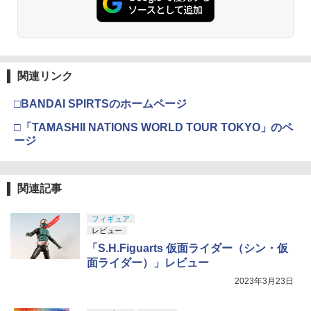
3
先細薄刃ニッパー (ゲートカット用) プラ
USP HG 18歳以上エアーHOPハンドガン
モデル用工具 74123
BANDAI SPIRITS(バンダイ スピリッツ)
3
RG 機動戦士ガンダム 逆襲のシャア νガ
￥3,409
ンダム 1/144スケール 色分け済みプラモ
￥2,781
デル
関連リンク
￥5,400
東京マルイ No.10 ハイキャパ5.1 10歳以
4
タミヤ(TAMIYA) メイクアップ材シリー
上 電動ブローバック フルオート
4
□BANDAI SPIRTSのホームページ
ズ No.3 タミヤセメント(角びん) 40ml 模
型用接着剤 87003
￥3,815
□「TAMASHII NATIONS WORLD TOUR TOKYO」のペ
BANDAI SPIRITS(バンダイ スピリッツ)
4
ージ
30MM xEXM-000 ゼノヴァルト 1/144ス
￥184
ケール 色分け済みプラモデル
クラウンモデル AK47 10歳以上 エアー
5
￥3,000
コッキングライフル ブラック
関連記事
GSIクレオス Mr.トップコート 水性プレ
5
ミアムトップコートスプレー つや消し 8
￥4,761
フィギュア
8ml ホビー用仕上材 B603
レビュー
Sachiプラモ VERTヤスリ Type-S 【プ
5
ロモデラー共同開発】 超極細 ガラスヤ
￥710
「S.H.Figuarts 仮面ライダー（シン・仮
スリ ５点セット ガンプラ プラモデル ゲ
面ライダー）」レビュー
ート処理 模型 フィギュア［知的財産権
登録済］ verty-s
2023年3月23日
￥2,320