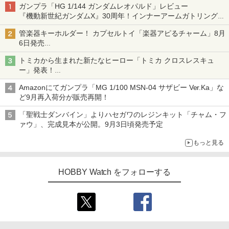
ガンプラ「HG 1/144 ガンダムレオパルド」レビュー
『機動新世紀ガンダムX』30周年！インナーアームガトリングの
変形機構まで再現し最新フォーマットでキット化！
管楽器キーホルダー！ カプセルトイ「楽器アピるチャーム」8月
6日発売
チューバ、テナサクなど5種各3色
トミカから生まれた新たなヒーロー「トミカ クロスレスキュ
ー」発表！
詳細は後日公開予定
Amazonにてガンプラ「MG 1/100 MSN-04 サザビー Ver.Ka」な
ど9月再入荷分が販売再開！
「聖戦士ダンバイン」よりハセガワのレジンキット「チャム・フ
ァウ」、完成見本が公開。9月3日頃発売予定
もっと見る
HOBBY Watch をフォローする