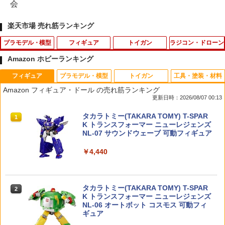
会
楽天市場 売れ筋ランキング
プラモデル・模型
フィギュア
トイガン
ラジコン・ドローン
Amazon ホビーランキング
フィギュア
プラモデル・模型
トイガン
工具・塗装・材料
ELEKIT サイボーグハンド【MR-9112】
【2027年1月発売 予約商品】S.H.フィギ
BLS トレーサーBB弾 0.20g 5000発(1k
ナット(M5x5.0) ナイロン(5入) [1-N5050
1
1
1
1
Amazon フィギュア・ドール の売れ筋ランキング
工作キット
ュアーツ 草薙素子 「攻殻機動隊」
g)◆グリーン 蓄光 高精度BB弾 インドア
N](JAN：4548565359776)
更新日時：2026/08/07 00:13
戦 CQC戦 室内用プラスティック弾 高精
度5.95mm±0.01
￥3,980
￥8,980
￥220
タカラトミー(TAKARA TOMY) T-SPAR
1
K トランスフォーマー ニューレジェンズ
￥2,780
NL-07 サウンドウェーブ 可動フィギュア
￥4,440
1／700 艦NEXTシリーズ 日本海軍航空
S.H.Figuarts 『攻殻機動隊 THE GHOST
DJI Mini 3 Pro mini 4 pro mavic3 class
2
2
2
母艦 信濃 【艦NX8】 (プラモデル)
IN THE SHELL』 草薙素子 (塗装済み可
ic フィルム ガラス ドローン マルチコプ
バーチウッド トゥルーオイル ガンスト
2
動フィギュア)
ター アクセサリ 送信機用 液晶保護フィ
ックフィニッシュ 90ml
ルム 強化ガラス 画面 液晶 保護 シートfil
￥4,053
m
タカラトミー(TAKARA TOMY) T-SPAR
￥9,609
2
￥3,300
K トランスフォーマー ニューレジェンズ
NL-06 オートボット コスモス 可動フィ
￥850
ギュア
1/48 『ゼノブレイドクロス』 フォーミ