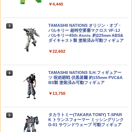
カプコンフィギュアビルダー 『モンスタ
3
3
￥4,440
ュラ 【KP401R】 (プラモデル)
ーハンター』 スタンダードモデル Plus
マルゼン ショットガン M1100 M870共
3
Vol.30 BOX 【1661941】 (フィギュア)
通 ショットシェル 赤 5発入 (499248711
53792 OP.792 アッセンブリーユニバー
3
0104) エアガン 18歳以上 サバゲー 銃
サルシャフト TT-01・TA04 タミヤ オプ
￥4,100
ションパーツ ※追跡可能メール便
￥9,651
TAMASHII NATIONS オリジン・オブ・
￥1,980
3
バルキリー 超時空要塞マクロス VF-1J
￥2,162
バルキリー45th Anniv. 約225mm ABS&
ダイキャスト製 塗装済み可動フィギュア
RSモデル 1/72 レジアーネ Re.2005 サジ
4
コトブキヤ OSHI WORKS 『進撃の巨人
4
タリオ プラモデル 92147 【8月予約】
The Final Season』 ミカサ・アッカー
【エントリー最大10倍＆3％クーポン】
4
￥22,602
マン The Final Season ver. 完成品フィ
東京マルイ 18歳以上用エアーコッキング
【ネコポス対応】タミヤ(TAMIYA)/OP-2
4
￥4,180
ギュア 【2月予約】
コルト M1911A1 ガバメント エアガン
049/OP.2049 XV-02/TT-02 オイル封入式
エアーガン 【あす楽】
ギヤデフ (39T) ユニット
￥9,780
TAMASHII NATIONS S.H.フィギュアー
￥3,980
￥2,464
4
ツ 呪術廻戦 伏黒甚爾 約155mm PVC&A
BS製 塗装済み可動フィギュア
『機動警察 パトレイバー』JGSDF AH
5
ヘルハウンド 1/72プラモデル〔コトブ
S.H.Figuarts MARVEL ウルヴァリン (G
5
キヤ〕（240711予約開始）
￥13,750
AMERVERSE) バンダイスピリッツ フィ
PROTEC TYPE3R(東京マルイ対応) コネ
変形 ラジコン ロボット おもちゃ スポー
5
5
ギュア （ZF169701）
クティブプラグ
ツカー ラジコンカー 子供 誕生日プレゼ
￥4,260
ント 子供 おもちゃ 6歳 7歳 男の子 誕生
日 プレゼント 小学生 360度回転 自動走
￥9,900
￥1,452
行 ドリフト 人気 走る デモモード ラジコ
タカラトミー(TAKARA TOMY) T-SPAR
5
ンカー リモコンカー 車 ロボットおもち
K トランスフォーマー ミッシングリンク
ゃ こども 孫 贈り物
D-01 サウンドウェーブ 可動フィギュア