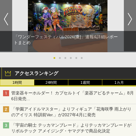
「ワンダーフェスティバル2026[夏]」速報&詳細レポー
トまとめ
●
●
●
●
●
●
アクセスランキング
1時間
24時間
1週間
1カ月
管楽器キーホルダー！ カプセルトイ「楽器アピるチャーム」8月
6日発売
チューバ、テナサクなど5種各3色
「学園アイドルマスター」よりフィギュア「花海咲季 雨上がり
のアイリス 特訓前Ver.」が2027年4月に発売
「宇宙の騎士 テッカマンブレード」よりテッカマンブレードが
リボルテック アメイジング・ヤマグチで商品化決定