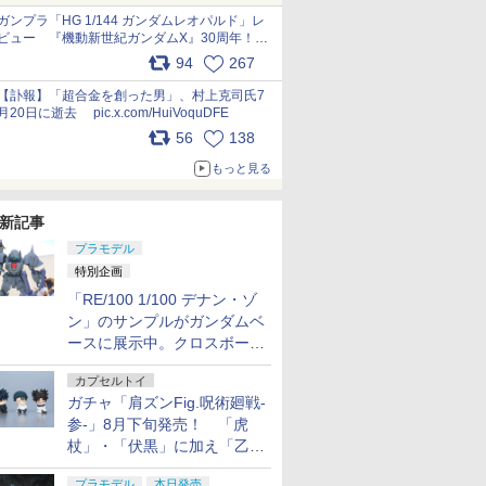
ガンプラ「HG 1/144 ガンダムレオパルド」レ
ビュー 『機動新世紀ガンダムX』30周年！イ
ンナーアームガトリングの変形機構まで再現し
94
267
最新フォーマットでキット化！
pic.x.com/nszPIDTpbg
【訃報】「超合金を創った男」、村上克司氏7
月20日に逝去 pic.x.com/HuiVoquDFE
56
138
もっと見る
新記事
プラモデル
特別企画
「RE/100 1/100 デナン・ゾ
ン」のサンプルがガンダムベ
ースに展示中。クロスボー
ン・バンガードの制式量産機
カプセルトイ
が間もなく発送【ガンダムベ
ガチャ「肩ズンFig.呪術廻戦-
ース撮り下ろし】
参-」8月下旬発売！ 「虎
杖」・「伏黒」に加え「乙
骨」・「脹相」がラインナッ
プラモデル
本日発売