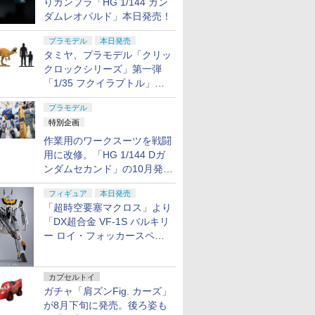
りガンプラ「HG 1/144 ガン
ダムレオパルド」本日発売！
プラモデル
本日発売
タミヤ、プラモデル「クリッ
クロックシリーズ」第一弾
「1/35 フクイラプトル」本
日発売！
プラモデル
特別企画
作業用のワークスーツを戦闘
用に改修。「HG 1/144 Dガ
ンダムセカンド」の10月発送
分が予約受付中【ガンダムベ
フィギュア
本日発売
ース撮り下ろし】
「超時空要塞マクロス」より
「DX超合金 VF-1S バルキリ
ー ロイ・フォッカースペシ
ャル リバイバルVer.」本日発
売！
カプセルトイ
ガチャ「肩ズンFig. カーズ」
が8月下旬に発売。後ろ姿も