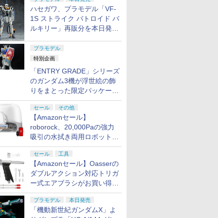
プ
ハセガワ、プラモデル「VF-
1S ストライク バトロイド バ
ルキリー」再販分を本日発
売！
プラモデル
特別企画
「ENTRY GRADE」シリーズ
のガンダム3機が浮世絵の飾
りをまとった限定パッケージ
で8月29日に発売！ お土産
セール
その他
にもピッタリ!?【ガンダムベ
【Amazonセール】
ース撮り下ろし】
roborock、20,000Paの強力
吸引の水拭き両用ロボット掃
除機「Qrevo Curv 2 Flow」
セール
工具
がお買い得！
【Amazonセール】Oasserの
ダブルアクション対応トリガ
ー式エアブラシがお買い得価
格で登場！
プラモデル
本日発売
「機動新世紀ガンダムX」よ