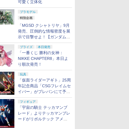
可愛く立体化
プラモデル
特別企画
「MGSD クシャトリヤ」9月
発売、圧倒的な情報密度を展
示で目撃せよ！【ガンダムベ
ース撮り下ろし】
プライズ
本日発売
「一番くじ 勝利の女神：
NIKKE CHAPTER8」本日よ
り順次発売！
玩具
「仮面ライダーアギト」25周
年記念商品「CSGフレイムセ
イバー」がプレバンにて予約
開始
フィギュア
「宇宙の騎士 テッカマンブ
レード」よりテッカマンブレ
ードがリボルテック アメイ
ジング・ヤマグチで商品化決