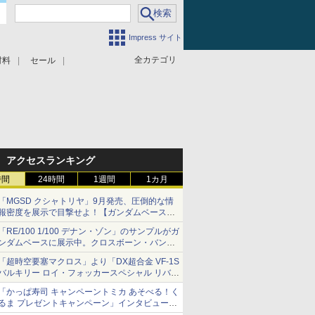
Impress サイト
全カテゴリ
材料
セール
アクセスランキング
時間
24時間
1週間
1カ月
「MGSD クシャトリヤ」9月発売、圧倒的な情
報密度を展示で目撃せよ！【ガンダムベース撮
り下ろし】
「RE/100 1/100 デナン・ゾン」のサンプルがガ
ンダムベースに展示中。クロスボーン・バンガ
ードの制式量産機が間もなく発送【ガンダムベ
「超時空要塞マクロス」より「DX超合金 VF-1S
ース撮り下ろし】
バルキリー ロイ・フォッカースペシャル リバイ
バルVer.」本日発売！
「かっぱ寿司 キャンペーントミカ あそべる！く
るま プレゼントキャンペーン」インタビュー
子どもが楽しめるかっぱ寿司ならではの体験と