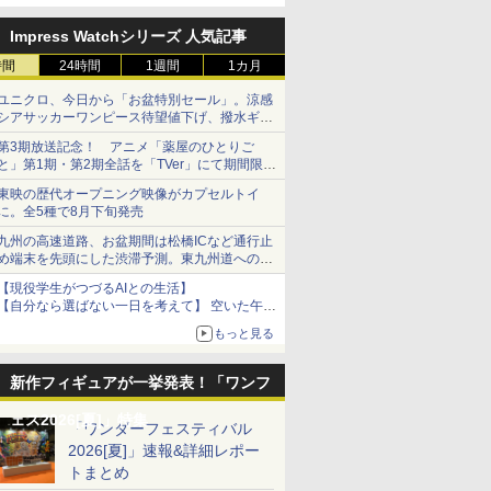
定
Impress Watchシリーズ 人気記事
時間
24時間
1週間
1カ月
ユニクロ、今日から「お盆特別セール」。涼感
シアサッカーワンピース待望値下げ、撥水ギア
ショーツは1990円に
第3期放送記念！ アニメ「薬屋のひとりご
と」第1期・第2期全話を「TVer」にて期間限定
で順次無料配信開始
東映の歴代オープニング映像がカプセルトイ
に。全5種で8月下旬発売
九州の高速道路、お盆期間は松橋ICなど通行止
め端末を先頭にした渋滞予測。東九州道への迂
回は料金調整を実施
【現役学生がつづるAIとの生活】
【自分なら選ばない一日を考えて】 空いた午後
をチャッピーに捧げたら、思わぬ絶景に出会っ
もっと見る
た話
新作フィギュアが一挙発表！「ワンフ
ェス2026[夏]」特集
「ワンダーフェスティバル
2026[夏]」速報&詳細レポー
トまとめ