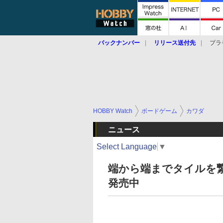
バックナンバー
リリース送付先
プラ
HOBBY Watch
ボードゲーム
カワダ
ニュース
Select Language
▼
端から端までタイルを
発売中