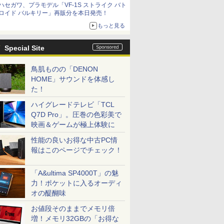
ハセガワ、プラモデル「VF-1S ストライク バト
コラボの楽しさを追求
ロイド バルキリー」再販分を本日発売！
もっと見る
Special Site
鳥肌ものの「DENON
HOME」サウンドを体感し
た！
ハイグレードテレビ「TCL
Q7D Pro」。圧巻の色彩美で
映画＆ゲームが極上体験に
性能の良いお得な中古PC情
報はこのページでチェック！
「A&ultima SP4000T」の魅
力！ポケットに入るオーディ
オの醍醐味
お値段そのままでメモリ倍
増！メモリ32GBの「お得な