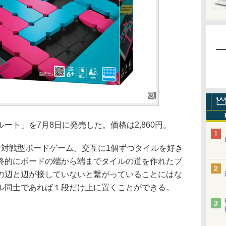
ト」を7月8日に発売した。価格は2,860円。
対戦型ボードゲーム。交互に1個ずつタイルを好き
終的にボードの端から端までタイルの道を作れたプ
の辺と辺が接していないと繋がっていることにはな
ル同士であれば１段だけ上に置くことができる。