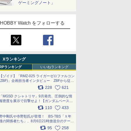
ゲーミングノート」
HOBBY Watch をフォローする
Xランキング
RPランキング
いいねランキング
【ゾイド】「RMZ-025 ライガーゼロファルコン
(ZBF)」企画担当者インタビュー ZBFから従来
デザインまで再現可能なボリューム満点のキッ
228
621
ト pic.x.com/6zOqQAQKkX
「MGSD クシャトリヤ」9月発売、圧倒的な情
報密度を展示で目撃せよ！【ガンダムベース撮
り下ろし】 pic.x.com/3rPjsfk7qZ
110
433
野中剛氏や寺野彰氏が登壇！ BS-TBS「Ｘ年
後の関係者たち」、8月6日21時放送分のテーマ
は「超合金」！ pic.x.com/uWyt1uyuFm
95
258