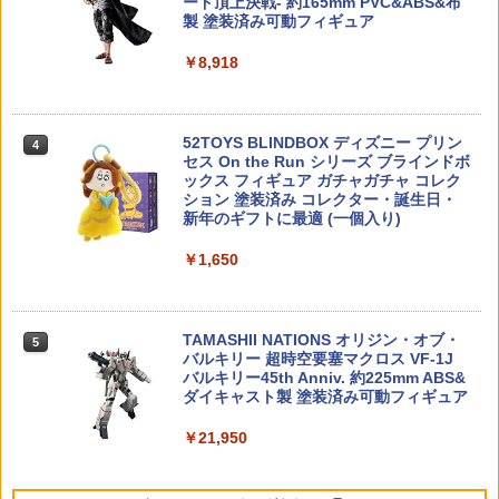
イクル AEG サバゲー カスタム エアガン
ード頂上決戦- 約165mm PVC&ABS&布
【8/10まで:ポイント7倍】ドローン 100
4
製 塗装済み可動フィギュア
g未満 HolyStone 子供向け おもちゃ 小
￥1,980
【2026年10月】 長谷川製作所｜Hasega
型 申請不要 多種類LEDライト効果機能
4
￥8,918
wa 1/24 トヨタ 2000GT（前期型） “196
バッテリー3個 全保護プロペラガード 手
ねんどろいど アキラ
4
7”【発売日以降のお届け】
投げテイクオフ 高速回転 ヘッドレスモ
ード 初心者 室内向け 2.4GHz モード1/2
￥7,700
BCM トリガーガード GUNFIGHTER Tri
誕生日ギフト 国内認証 HS180
￥2,380
4
gger Guard MOD.0 [ ブラック ] 米国製
52TOYS BLINDBOX ディズニー プリン
4
Bravo Company Manufacturing ブラ
セス On the Run シリーズ ブラインドボ
￥5,090
ボーカンパニーMFG アメリカ製 Made i
ックス フィギュア ガチャガチャ コレク
n USA ガンファイター GTG-MOD-0 ア
ション 塗装済み コレクター・誕生日・
HGUC 1/144 ガンダムMk-II(エゥーゴ仕
5
クセサリパーツ サバゲー用品 トリガー
新年のギフトに最適 (一個入り)
様) プラモデル（再販）[BANDAI SPIRIT
ねんどろいど 『崩壊：スターレイル』
5
保護 ダックビル polymer 用心金 ようじ
S]《発売済・在庫品》
ホタル (塗装済み可動フィギュア)
タミヤ ホップアップオプションズ OP.18
5
んがね
￥1,650
94 タミヤ ブラシレスモーター 02 センサ
ー付 17.5T【54894】 ラジコンパーツ
￥1,400
￥7,900
￥2,200
￥6,765
TAMASHII NATIONS オリジン・オブ・
5
バルキリー 超時空要塞マクロス VF-1J
PTS EP M-LOK QD スリングマウント◆
バルキリー45th Anniv. 約225mm ABS&
5
ブラック BK GBB AEG ガスブロ 電動 M
ダイキャスト製 塗装済み可動フィギュア
LOK カスタム マウント レール レイル
スイベル スリング スチール 強度 軽量 リ
￥21,950
アル
￥2,580