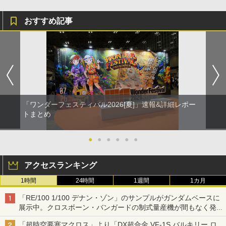
おすすめ記事
「ワンダーフェスティバル2026[夏]」速報&詳細レポー
トまとめ
●
●
●
●
●
●
アクセスランキング
1時間
24時間
1週間
1カ月
「RE/100 1/100 デナン・ゾン」のサンプルがガンダムベースに
展示中。クロスボーン・バンガードの制式量産機が間もなく発送
【ガンダムベース撮り下ろし】
「超時空要塞マクロス」より「DX超合金 VF-1S バルキリー ロ