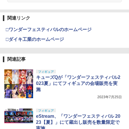
￥2,674
￥3,600
東京マルイ(TOKYO MARUI) No.16 H&K
4
関連リンク
GSIクレオス Mr.トップコート 水性プレ
USP 10歳以上エアーHOPハンドガン 手
4
ミアムトップコートスプレー つや消し 8
動
□ワンダーフェスティバルのホームページ
8ml ホビー用仕上材 B603
HG 機動戦士ガンダム00 グラハム専用ユ
4
ニオンフラッグカスタム 1/144スケール
￥2,666
□ダイキ工業のホームページ
色分け済みプラモデル
￥710
￥1,800
東京マルイ No.10 ハイキャパ5.1 10歳以
5
関連記事
タミヤ(TAMIYA) メイクアップ材シリー
上 電動ブローバック フルオート
5
ズ No.3 タミヤセメント(角びん) 40ml 模
型用接着剤 87003
フィギュア
BANDAI SPIRITS(バンダイスピリッツ)
￥3,815
5
キューズQが「ワンダーフェスティバル2
30MS SIS-H00 セスティエ[カラーC] 色
分け済みプラモデル
￥184
023夏」にてフィギュアの会場販売を実
施
￥4,450
2023年7月25日
フィギュア
eStream、「ワンダーフェスティバル 20
23【夏】」にて蔵出し販売を数量限定で
実施