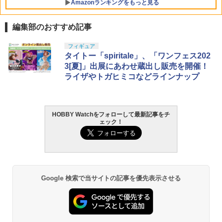
Amazonランキングをもっと見る
編集部のおすすめ記事
BANDAI SPIRITS(バンダイ スピリッツ)
東京マルイ(TOKYO MARUI) No.25 コル
GSIクレオス Mr.トップコート 水性プレ
フィギュア
1
1
1
30MS SIS-J00 メルンジャ[カラーA] 色
ト ガバメント HG 18歳以上エアーHOP
ミアムトップコートスプレー 光沢 88ml
タイトー「spiritale」、「ワンフェス202
分け済みプラモデル
ハンドガン
ホビー用仕上材 B601
3[夏]」出展にあわせ蔵出し販売を開催！
ライザやトガヒミコなどラインナップ
￥4,200
￥3,384
￥748
HOBBY Watchをフォローして最新記事をチ
BANDAI SPIRITS(バンダイ スピリッツ)
東京マルイ (TOKYO MARUI) ガスブロー
LOCTITE(ロックタイト) シールはがし
2
2
2
ェック！
機動警察パトレイバー EZY RG 1/48 AV-
バックマシンガン No.14 20式 5.56mm
プレミアム 220ml
98Plus (イングラム・プラス) 色分け済
小銃 18歳以上 ガスブローバック
みプラモデル
￥962
￥240,000
￥6,600
Google 検索で当サイトの記事を優先表示させる
タミヤ クラフトツールシリーズ No.123
東京マルイ(TOKYO MARUI) No.21 H&K
3
3
先細薄刃ニッパー (ゲートカット用) プラ
BANDAI SPIRITS(バンダイ スピリッツ)
USP HG 18歳以上エアーHOPハンドガン
3
モデル用工具 74123
HGAW 機動新世紀ガンダムX ガンダムエ
アマスター 1/144スケール 色分け済みプ
￥3,409
ラモデル