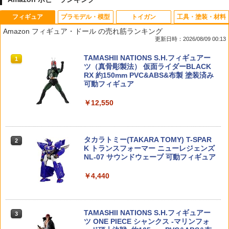
フィギュア
プラモデル・模型
トイガン
工具・塗装・材料
特捜最前線DVDコレクション 第40号
【SALE／20%OFF】SNIDEL 【Chacot
SHENKEL シェンケル カモフラージュテ
タミヤ OP.2100 タミヤ ブラシレス セン
1
1
1
1
Amazon フィギュア・ドール の売れ筋ランキング
t】コラボリボンキャップ スナイデル イ
ープ 迷彩テープ 5色×1巻セット 伸縮 長
サーコード ソフトタイプ (9cm)【2210
更新日時：2026/08/09 00:13
ンテリア・生活雑貨 おもちゃ・ゲーム・
4.5m 幅5cm 迷彩 5個入り サバゲー カメ
0】 ラジコン
￥1,999
フィギュア ネイビー イエロー グレー
ラ キャンプ 撮影 テーピング
TAMASHII NATIONS S.H.フィギュアー
【送料無料】
1
￥528
ツ（真骨彫製法） 仮面ライダーBLACK
￥1,401
RX 約150mm PVC&ABS&布製 塗装済み
￥5,984
可動フィギュア
ENTRY GRADE 1/144 『新機動戦記ガン
タミヤ GP.420 ニッケル水素電池ネオチ
2
2
￥12,550
ダムW』 ウイングガンダム (プラモデル)
ファイヤフライ・FIREFLY/マルイM4A1
ャンプ(2本)【15420】
2
バンダイ公式 ガシャポンマシントライ
MWS用ロケットバルブ ファイアフライ
2
カプセルトイ ガチャガチャ本体 がちゃ
￥1,100
￥1,080
がちゃ おもちゃ 雑貨 バラエティ
￥1,500
タカラトミー(TAKARA TOMY) T-SPAR
2
K トランスフォーマー ニューレジェンズ
￥6,179
NL-07 サウンドウェーブ 可動フィギュア
HG 1/144 ダブルオーライザー＋GNソー
タミヤ SP.1563 RAYBRIG NSX CONCE
3
3
￥4,440
ドIII BANDAI SPIRITS バンダイ スピリ
【 E&C 製 】 電動ガン M4シリーズ対応
PT-GT スペアボディセット【51563】
3
ッツ プラモデル ガンダム ガンプラ 機動
MAGPULタイプ PMAG 30 AR/M4 GEN
ねんどろいど ゼンレスゾーンゼロ リン
3
戦士ガンダム00 ダブルオー
M2 150連 ポリマーマガジン レプリカ ス
ノンスケール プラスチック製 塗装済み
￥3,480
プリング給弾 マグプル [ MA017 ] | 東京
可動フィギュア
マルイ CYMA E&C S&T G&G M16 スペ
TAMASHII NATIONS S.H.フィギュアー
￥2,530
3
アマガジン P-MAG スタンダード ハイサ
ツ ONE PIECE シャンクス -マリンフォ
￥7,559