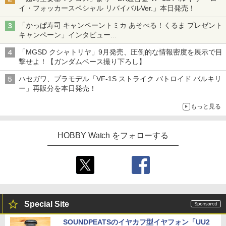
イ・フォッカースペシャル リバイバルVer.」本日発売！
「かっぱ寿司 キャンペーントミカ あそべる！くるま プレゼント
キャンペーン」インタビュー
子どもが楽しめるかっぱ寿司ならではの体験とコラボの楽しさを
「MGSD クシャトリヤ」9月発売、圧倒的な情報密度を展示で目
追求
撃せよ！【ガンダムベース撮り下ろし】
ハセガワ、プラモデル「VF-1S ストライク バトロイド バルキリ
ー」再販分を本日発売！
もっと見る
HOBBY Watch をフォローする
Special Site
SOUNDPEATSのイヤカフ型イヤフォン「UU2