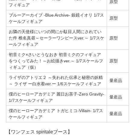
原型
フィギュア
ブルーアーカイブ -Blue Archive- 銀鏡イオリ 1/7ス
原型
ケールフィギュア
お隣の天使様にいつの間にか駄目人間にされてい
た件 椎名真昼～セーラーワンピースver.～ 1/7スケ
原型
ールフィギュア
初音ミク×さいとうなおき 初音ミクのフィギュア
をつくってみた！～お絵描きver.～ 1/7スケールフ
原型
ィギュア（仮）
ライザのアトリエ２ ～失われた伝承と秘密の妖精
量産品
～ ライザ ー白水着ver.ー 1/6スケールフィギュア
僕のヒーローアカデミア 麗日お茶子-Zero Gravity-
量産品
1/7スケールフィギュア
僕のヒーローアカデミア トガヒミコ-Villain- 1/7ス
量産品
ケールフィギュア
【ワンフェス spiritaleブース】