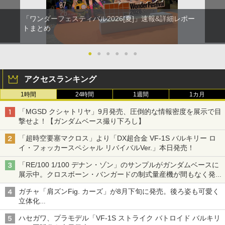
「ワンダーフェスティバル2026[夏]」速報&詳細レポー
トまとめ
●
●
●
●
●
●
アクセスランキング
1時間
24時間
1週間
1カ月
「MGSD クシャトリヤ」9月発売、圧倒的な情報密度を展示で目
撃せよ！【ガンダムベース撮り下ろし】
「超時空要塞マクロス」より「DX超合金 VF-1S バルキリー ロ
イ・フォッカースペシャル リバイバルVer.」本日発売！
「RE/100 1/100 デナン・ゾン」のサンプルがガンダムベースに
展示中。クロスボーン・バンガードの制式量産機が間もなく発送
【ガンダムベース撮り下ろし】
ガチャ「肩ズンFig. カーズ」が8月下旬に発売。後ろ姿も可愛く
立体化
ライトニング・マックィーンやメーターなど4種がラインナップ
ハセガワ、プラモデル「VF-1S ストライク バトロイド バルキリ