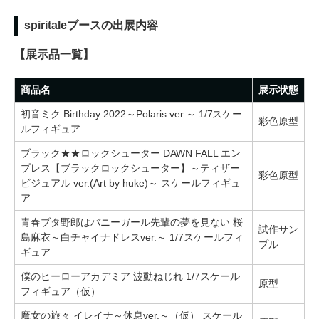
spiritaleブースの出展内容
【展示品一覧】
商品名
展示状態
初音ミク Birthday 2022～Polaris ver.～ 1/7スケー
彩色原型
ルフィギュア
ブラック★★ロックシューター DAWN FALL エン
プレス【ブラックロックシューター】～ティザー
彩色原型
ビジュアル ver.(Art by huke)～ スケールフィギュ
ア
青春ブタ野郎はバニーガール先輩の夢を見ない 桜
試作サン
島麻衣～白チャイナドレスver.～ 1/7スケールフィ
プル
ギュア
僕のヒーローアカデミア 波動ねじれ 1/7スケール
原型
フィギュア（仮）
魔女の旅々 イレイナ～休息ver.～（仮） スケール