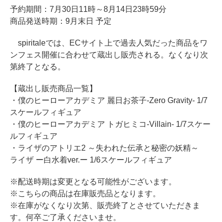
予約期間：7月30日11時～8月14日23時59分
商品発送時期：9月末日 予定
spiritaleでは、ECサイト上で過去人気だった商品をワ
ンフェス開催に合わせて蔵出し販売される。なくなり次
第終了となる。
【蔵出し販売商品一覧】
・僕のヒーローアカデミア 麗日お茶子-Zero Gravity- 1/7
スケールフィギュア
・僕のヒーローアカデミア トガヒミコ-Villain- 1/7スケー
ルフィギュア
・ライザのアトリエ2 ～失われた伝承と秘密の妖精～
ライザ ー白水着ver.ー 1/6スケールフィギュア
※配送時期は変更となる可能性がございます。
※こちらの商品は在庫販売品となります。
※在庫がなくなり次第、販売終了とさせていただきま
す。何卒ご了承くださいませ。