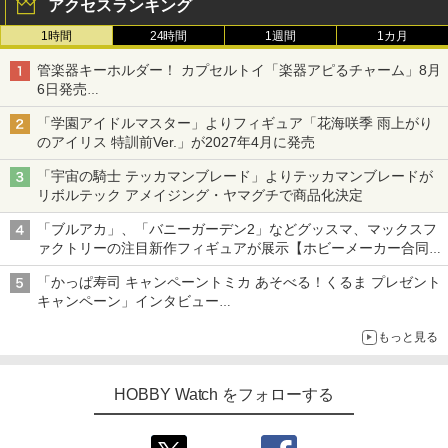
アクセスランキング
1時間
24時間
1週間
1カ月
管楽器キーホルダー！ カプセルトイ「楽器アピるチャーム」8月
6日発売
チューバ、テナサクなど5種各3色
「学園アイドルマスター」よりフィギュア「花海咲季 雨上がり
のアイリス 特訓前Ver.」が2027年4月に発売
「宇宙の騎士 テッカマンブレード」よりテッカマンブレードが
リボルテック アメイジング・ヤマグチで商品化決定
「ブルアカ」、「バニーガーデン2」などグッスマ、マックスフ
ァクトリーの注目新作フィギュアが展示【ホビーメーカー合同展
示会】
「かっぱ寿司 キャンペーントミカ あそべる！くるま プレゼント
キャンペーン」インタビュー
子どもが楽しめるかっぱ寿司ならではの体験とコラボの楽しさを
もっと見る
追求
HOBBY Watch をフォローする