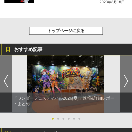
2023年8月18日
トップページに戻る
おすすめ記事
「ワンダーフェスティバル2026[夏]」速報&詳細レポー
トまとめ
●
●
●
●
●
●