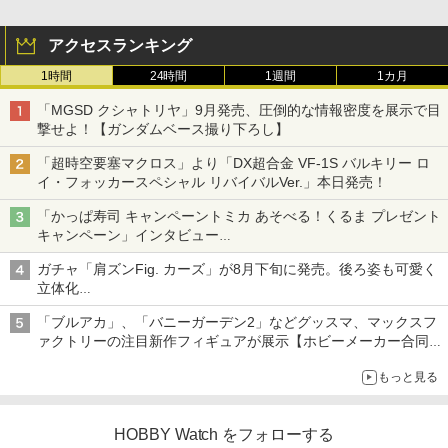
アクセスランキング
1時間
24時間
1週間
1カ月
「MGSD クシャトリヤ」9月発売、圧倒的な情報密度を展示で目
撃せよ！【ガンダムベース撮り下ろし】
「超時空要塞マクロス」より「DX超合金 VF-1S バルキリー ロ
イ・フォッカースペシャル リバイバルVer.」本日発売！
「かっぱ寿司 キャンペーントミカ あそべる！くるま プレゼント
キャンペーン」インタビュー
子どもが楽しめるかっぱ寿司ならではの体験とコラボの楽しさを
ガチャ「肩ズンFig. カーズ」が8月下旬に発売。後ろ姿も可愛く
追求
立体化
ライトニング・マックィーンやメーターなど4種がラインナップ
「ブルアカ」、「バニーガーデン2」などグッスマ、マックスフ
ァクトリーの注目新作フィギュアが展示【ホビーメーカー合同展
示会】
もっと見る
HOBBY Watch をフォローする