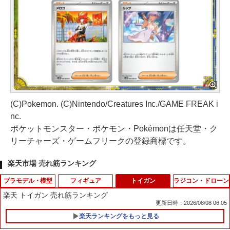
(C)Pokemon. (C)Nintendo/Creatures Inc./GAME FREAK i
nc.
ポケットモンスター・ポケモン・Pokémonは任天堂・ク
リーチャーズ・ゲームフリークの登録商標です。
楽天市場 売れ筋ランキング
プラモデル・模型
フィギュア
トイガン
ラジコン・ドローン
楽天 トイガン 売れ筋ランキング
更新日時：2026/08/08 06:05
楽天ランキングをもっと見る
【当店独自で＋P10倍★要エントリー】
【当店独自で＋P10倍★要エントリー】
1
1