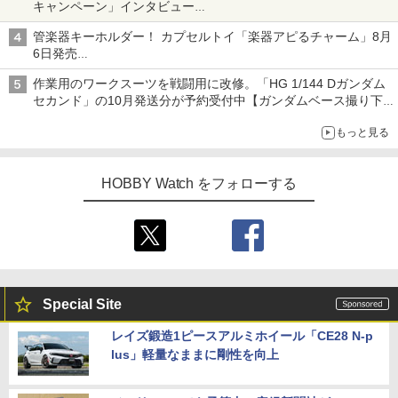
キャンペーン」インタビュー
子どもが楽しめるかっぱ寿司ならではの体験とコラボの楽しさを
管楽器キーホルダー！ カプセルトイ「楽器アピるチャーム」8月
追求
6日発売
チューバ、テナサクなど5種各3色
作業用のワークスーツを戦闘用に改修。「HG 1/144 Dガンダム
セカンド」の10月発送分が予約受付中【ガンダムベース撮り下
ろし】
もっと見る
HOBBY Watch をフォローする
Special Site
レイズ鍛造1ピースアルミホイール「CE28 N-p
lus」軽量なままに剛性を向上