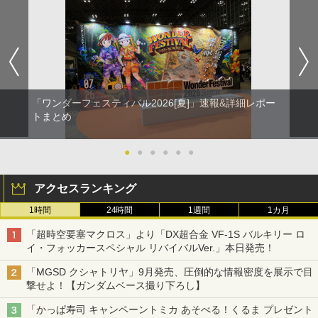
「ワンダーフェスティバル2026[夏]」速報&詳細レポー
トまとめ
●
●
●
●
●
●
アクセスランキング
1時間
24時間
1週間
1カ月
「超時空要塞マクロス」より「DX超合金 VF-1S バルキリー ロ
イ・フォッカースペシャル リバイバルVer.」本日発売！
「MGSD クシャトリヤ」9月発売、圧倒的な情報密度を展示で目
撃せよ！【ガンダムベース撮り下ろし】
「かっぱ寿司 キャンペーントミカ あそべる！くるま プレゼント