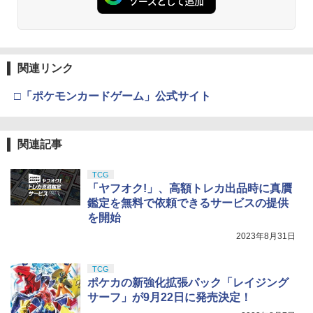
ツ（真骨彫製法） 仮面ライダーBLACK
キャスター 色分け済みプラモデル
52TOYS BLINDBOX ディズニープリン
RX 約150mm PVC&ABS&布製 塗装済み
4
￥3,409
セス お忍びぬいぐるみストラップ 1個 ｜
可動フィギュア
￥2,781
￥7,800
52トイズ Disney On the Run シリーズ
【当店独自で＋P10倍★要エントリー】
4
￥11,515
アキュヴァンス 高密度12ゲージ シリコ
4
【中古】[MDL] 08 トミカ 1/57 日産 フ
￥1,925
ンケーブル 黒 1000mm
クラウンモデル AK47 10歳以上 エアー
4
関連リンク
ェアレディZ(オレンジ×ブラック) トミカ
タミヤ(TAMIYA) メイクアップ材シリー
BANDAI SPIRITS(バンダイスピリッツ)
コッキングライフル ブラック
4
4
くじ(tomicaくじ) 第3弾 ミニカー プライ
ズ No.3 タミヤセメント(角びん) 40ml 模
30MS SIS-H00 セスティエ[カラーC] 色
￥2,035
ズ タカラトミー(20260327)
□「ポケモンカードゲーム」公式サイト
型用接着剤 87003
TAMASHII NATIONS S.H.フィギュアー
分け済みプラモデル
￥4,761
4
2026年9月予約 ガチャ【シルバニアファ
ツ 攻殻機動隊 THE GHOST IN THE SHE
5
￥460
ミリー 赤ちゃんリングチャーム コンプ
LL 草薙素子 約140mm PVC&ABS製 塗
￥184
￥4,450
リート 6種セット カプセルトイ】
装済み可動フィギュア
関連記事
Holy Stone ドローン HS156用プロペラ*
東京マルイ No.10 ハイキャパ5.1 10歳以
5
5
￥1,950
￥9,000
4
上 電動ブローバック フルオート
【当店独自で＋P10倍★要エントリー】
5
GSIクレオス Mr.トップコート 水性プレ
TCG
BANDAI SPIRITS(バンダイ スピリッツ)
5
5
【中古】[MDL] 05 トミカ 1/62 ホンダN
ミアムトップコートスプレー つや消し 8
「ヤフオク!」、高額トレカ出品時に真贋
HGAW 機動新世紀ガンダムX ガンダムエ
￥1,280
￥3,815
SX トミカくじ(tomicaくじ) 第3弾 ミニ
8ml ホビー用仕上材 B603
アマスター 1/144スケール 色分け済みプ
鑑定を無料で依頼できるサービスの提供
カー プライズ タカラトミー(20260327)
52TOYS BLINDBOX ディズニー プリン
ラモデル
5
を開始
セス On the Run シリーズ ブラインドボ
￥710
￥460
ックス フィギュア ガチャガチャ コレク
2023年8月31日
￥3,782
ション 塗装済み コレクター・誕生日・
新年のギフトに最適 (一個入り)
TCG
ポケカの新強化拡張パック「レイジング
￥1,650
サーフ」が9月22日に発売決定！