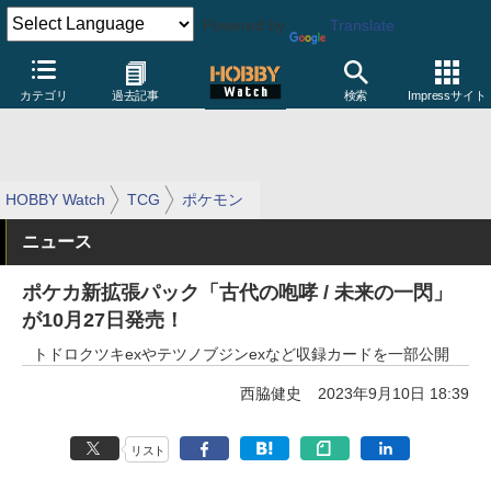
Powered by
Translate
カテゴリ
過去記事
検索
Impressサイト
HOBBY Watch
TCG
ポケモン
ニュース
ポケカ新拡張パック「古代の咆哮 / 未来の一閃」
が10月27日発売！
トドロクツキexやテツノブジンexなど収録カードを一部公開
西脇健史
2023年9月10日 18:39
リスト