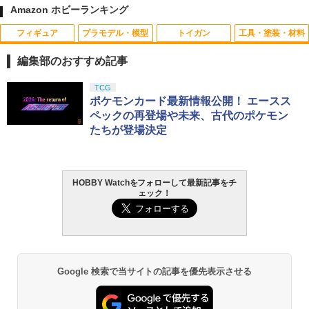
【中古】[MDL] Hot Wheels(ホットウィ
【中古】[FIG] 藤田ことね(ふじたことね)
Amazon ホビーランキング
ール) HW DREAM GARAGE 1/64 CORV
学園アイドルマスター ESPRESTO-Hear
ETTE STINGRAY(レッド) 完成品 ミニカ
t bouquet-藤田ことね フィギュア プラ
フィギュア
プラモデル・模型
トイガン
工具・塗装・材料
ー(GHD06) マテル(20220328)
イズ(2809349) バンプレスト(20260611)
RC スーパーモデルカー2 1：16 ラジコ
1
ン おもちゃ オモチャ 玩具 スポーツカー
編集部のおすすめ記事
￥230
￥702
レーシングカー スーパーカー ラジコン
カー くるま 車 かっこいい 子ども こども
タカラトミー(TAKARA TOMY) T-SPAR
BANDAI SPIRITS(バンダイ スピリッツ)
東京マルイ(TOKYO MARUI) No.25 コル
LOCTITE(ロックタイト) シールはがし
TCG
男の子 女の子 家族 お祭り 夏祭り 縁日
1
1
1
1
K トランスフォーマー ニューレジェンズ
30MS SIS-J00 メルンジャ[カラーA] 色
ト ガバメント HG 18歳以上エアーHOP
プレミアム 220ml
ポケモンカード最新情報公開！ エースス
誕生日 進級 プレゼント ギフト ビンゴ
【当店独自で＋P10倍★要エントリー】
【当店独自で＋P10倍★要エントリー】
NL-07 サウンドウェーブ 可動フィギュア
分け済みプラモデル
ハンドガン
2
2
ペックの再登場や未来、古代のポケモン
【中古】[MDL] Hot Wheels(ホットウィ
【中古】[FIG] 無陀野無人(むだのないと)
￥962
￥1,100
たちが登場決定
ール) 1/64 PORSCHE 911 GT3 #1(オレ
桃源暗鬼 28Fig フィギュア プライズ(45
￥4,440
￥4,200
￥3,384
ンジ×ブルー×ホワイト) 完成品 ミニカー
1994500) タイトー(20260331)
(53743) マテル(20220328)
￥756
2mmアルミロックナット（ブラック5
2
HOBBY Watchをフォローして最新記事をチ
￥240
GSIクレオス Mr.トップコート 水性プレ
TAMASHII NATIONS S.H.フィギュアー
HG 機動戦士ガンダム00 グラハム専用ユ
東京マルイ (TOKYO MARUI) ガスブロー
2
個） 95719 ミニ四駆パーツ【予約】
2
2
2
ェック！
ミアムトップコートスプレー 光沢 88ml
ツ ONE PIECE シャンクス -マリンフォ
ニオンフラッグカスタム 1/144スケール
バックマシンガン No.14 20式 5.56mm
ホビー用仕上材 B601
ード頂上決戦- 約165mm PVC&ABS&布
色分け済みプラモデル
小銃 18歳以上 ガスブローバック
￥495
2026年11月予約 ガチャ【惑星球体めじ
製 塗装済み可動フィギュア
3
【当店独自で＋P10倍★要エントリー】
るしチャーム2 コンプリート 6種セット
￥748
3
￥1,800
￥196,000
【中古】[MDL] Hot Wheels(ホットウィ
カプセルトイ】
￥8,918
ール) HW SCREEN TIME 1/64 K.I.T.T.(ブ
アンパンマン ミニおふろセット おもち
3
ラック/フレイムパターン) 完成品 ミニカ
￥1,880
Google 検索で当サイトの記事を優先表示させる
ゃ こども 子供 知育 勉強 3歳
ー(HYX27) マテル(20220328)
タミヤ クラフトツールシリーズ No.123
BANDAI SPIRITS(バンダイ スピリッツ)
東京マルイ(TOKYO MARUI) No.21 H&K
3
3
3
先細薄刃ニッパー (ゲートカット用) プラ
TAMASHII NATIONS S.H.フィギュアー
30MS Fate/Grand Order アルトリア・
USP HG 18歳以上エアーHOPハンドガン
3
￥1,980
￥441
モデル用工具 74123