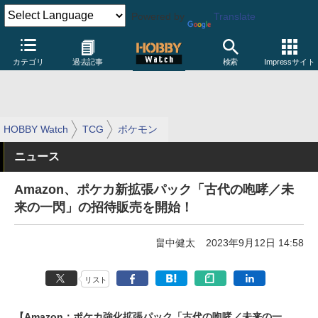
Powered by
Translate
カテゴリ
過去記事
検索
Impressサイト
HOBBY Watch
TCG
ポケモン
ニュース
Amazon、ポケカ新拡張パック「古代の咆哮／未
来の一閃」の招待販売を開始！
畠中健太
2023年9月12日 14:58
リスト
【Amazon：ポケカ強化拡張パック「古代の咆哮／未来の一