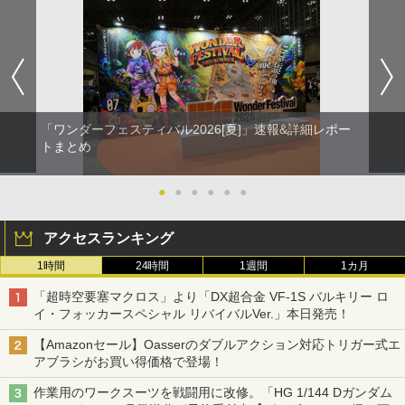
「ワンダーフェスティバル2026[夏]」速報&詳細レポー
トまとめ
●
●
●
●
●
●
アクセスランキング
1時間
24時間
1週間
1カ月
「超時空要塞マクロス」より「DX超合金 VF-1S バルキリー ロ
イ・フォッカースペシャル リバイバルVer.」本日発売！
【Amazonセール】Oasserのダブルアクション対応トリガー式エ
アブラシがお買い得価格で登場！
作業用のワークスーツを戦闘用に改修。「HG 1/144 Dガンダム