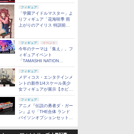
定
フィギュア
「学園アイドルマスター」よ
りフィギュア「花海咲季 雨
上がりのアイリス 特訓前
Ver.」が2027年4月に発売
フィギュア
イベント
今年のテーマは「集え」。フ
ィギュアイベント
「TAMASHII NATION
2026」が11月13日より開催
フィギュア
決定
メディコス・エンタテインメ
ントの新作1/4スケール美少
女フィギュアが展示【ホビー
メーカー合同展示会】
フィギュア
アニメ『伝説の勇者ダ・ガー
ン』より「THE合体 ランド
バイソンオプションセット」
が2027年5月に発売