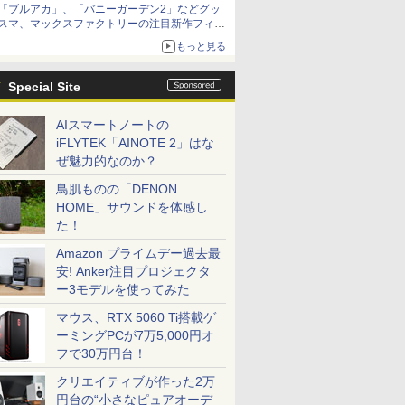
「ブルアカ」、「バニーガーデン2」などグッ
種がラインナップ
スマ、マックスファクトリーの注目新作フィギ
ュアが展示【ホビーメーカー合同展示会】
もっと見る
Special Site
AIスマートノートの
iFLYTEK「AINOTE 2」はな
ぜ魅力的なのか？
鳥肌ものの「DENON
HOME」サウンドを体感し
た！
Amazon プライムデー過去最
安! Anker注目プロジェクタ
ー3モデルを使ってみた
マウス、RTX 5060 Ti搭載ゲ
ーミングPCが7万5,000円オ
フで30万円台！
クリエイティブが作った2万
円台の“小さなピュアオーデ