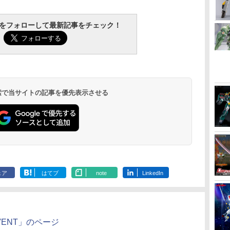
グ
リアフィギュア 蓄光 暗
0.25(1600発/袋) 高精度
換部品 ネジとドライバ
ァクトリー]【送料無
GBB G17 Gen5 MOS
2S】
龍 フィギュア 【日南
セット
Avata 2】
レー, Free Siz
RA
バン
ップ
TAMASHII NATIONS
マックスファクトリー
東京マルイ(TOKYO
タミヤ クラフトツール
52TOYS BLINDBOX
BANDAI SPIRITS(バン
東京マルイ No.10 ハイ
タミヤ(TAMIYA) メイ
TAMASHII NATIONS
BANDAI SPIRITS(バン
東京マルイ(TOKYO
GSIクレオス Mr.トップ
【POP MAR
HG 機動戦士
クラウンモデル
マジ・スク+
R
闇で光る
高真球 ウォーター研磨
ー付き
料】《発売済・在庫
用 ブロンズ
店】
トラ
動
バ
ム
S.H.フィギュアーツ
PLAMATEA MXちゃん
MARUI) No.21 H&K
シリーズ No.123 先細
ディズニー プリンセス
ダイ スピリッツ)
キャパ5.1 10歳以上 電
クアップ材シリーズ
S.H.フィギュアーツ 攻
ダイスピリッツ) 30MS
MARUI) No.16 H&K
コート 水性プレミアム
ア】THE MO
00 グラハム
10歳以上 エ
プセット
仕上げ採用 サバイバル
品》
tchをフォローして最新記事をチェック！
ー
Y
4
ー
ONE PIECE シャンク
組み立て式プラモデル
USP HG 18歳以上エア
薄刃ニッパー (ゲート
On the Run シリーズ
HGAW 機動新世紀ガン
動ブローバック フルオ
No.3 タミヤセメント
殻機動隊 THE GHOST
SIS-H00 セスティエ[カ
USP 10歳以上エアー
トップコートスプレー
Big into En
ンフラッグカ
ングライフル
対
ゲーム ミリタリー エア
￥2,600
サウ
(イ
8歳
仕
ス -マリンフォード頂
ノンスケール 全高約
ーHOPハンドガン
カット用) プラモデル
ブラインドボックス フ
ダムX ガンダムエアマ
ート
(角びん) 40ml 模型用
IN THE SHELL 草薙素
ラーC] 色分け済みプラ
HOPハンドガン 手動
つや消し 88ml ホビー
ーズ ぬいぐ
1/144スケー
ガン 電動ガン エアーガ
￥8,918
￥9,980
￥3,409
￥2,781
￥1,650
￥3,100
￥3,815
￥184
￥9,000
￥4,500
￥2,666
￥710
￥2,750
￥1,800
￥4,761
ィ
色
ク
上決戦- 約165mm
160mm
用工具 74123
ィギュア ガチャガチャ
スター 1/144スケール
接着剤 87003
子 約140mm
モデル
用仕上材 B603
ント 【1ピー
済みプラモデ
ン アウトドア・ホビー
PVC&ABS&布製 塗装
コレクション 塗装済み
色分け済みプラモデル
PVC&ABS製 塗装済み
ジーラブブ la
用品
済み可動フィギュア
コレクター・誕生日・
可動フィギュア
ブブ らぶぶ 
新年のギフトに最適
ト ブライン
(一個入り)
フィギュア お
チャガチャ 
 検索で当サイトの記事を優先表示させる
ギフト 推し活
正規品
ェア
はてブ
note
LinkedIn
y EVENT」のページ