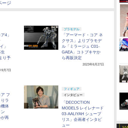
のページ
プラモデル
ア4」
「アーマード・コア ネ
ラ
クサス」よりプラモデ
ロイ」
ル「ミラージュ C01-
再生
GAEA」コトブキヤか
日より予
ら再販決定
2023年6月27日
3年9月7日
フィギュア
ア フ
インタビュー
よりラ
「DECOCTION
力機体
MODELS レイレナード
リン
03-AALIYAH シュープ
ルが再
リス」企画者インタビ
ュー