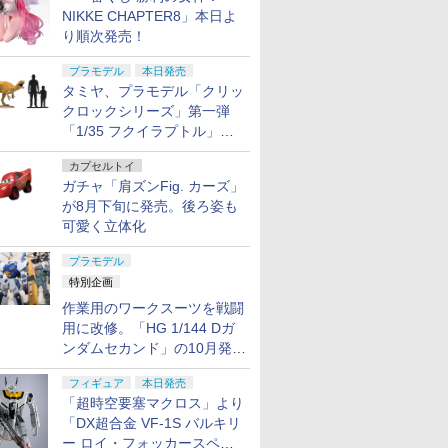
NIKKE CHAPTER8」本日よ
り順次発売！
プラモデル
本日発売
紀エヴァン
1/24 スポーツカーシリ
【中古】【未組立】
ピットロード｜PIT-
【送料無料
タミヤ、プラモデル「クリッ
ヴァRT
ーズ 1/24 NISSAN レパ
1/144 HGUC ORX-005
ROAD 1/700 海上自衛
模型 1/70
クロックシリーズ」第一弾
ライン
ード 2ドア ハードトッ
ギャプラン 「機動戦士
隊 護衛艦 DD-120 しら
リーズ No
「1/35 フクイラプトル」本
SP696】
プ 280X・SF-L
Zガンダム」 シリーズ
ぬい 女性自衛官フィギ
戦艦 金剛
￥3,520
￥3,880
￥3,980
￥4,080
【24378】 (プラモデ
No.042 [5063569]＜プ
ュア付き（鹿島あさひ
プラモデル
日発売！
ル)
ラモデル＞（代引き不
1等海尉 カラーガイド
カプセルトイ
可）6558
隊リーダー）
ガチャ「肩ズンFig. カーズ」
が8月下旬に発売。後ろ姿も
可愛く立体化
7
7
7
8
8
8
9
9
9
10
10
10
プラモデル
特別企画
作業用のワークスーツを戦闘
用に改修。「HG 1/144 Dガ
7
7
7
7
8
8
8
8
9
9
9
9
10
10
10
10
ンダムセカンド」の10月発送
分が予約受付中【ガンダムベ
フィギュア
本日発売
・トイ公
ッシュベ
ライムゲ
未開封 GOOD SMILE
【 WADSN 製】
【無料ラッピング対
ホロライブプロダクシ
Maple Leaf 6.02mm精
ラジコンカー 子供 オフ
【2026年8月8日発売】
【楽天ランキング1位
アッセンブリーユニバ
1／7 『ウ
Keymod
【期間限定
ース撮り下ろし】
「超時空要塞マクロス」より
ンパース &
ドアスポー
COMPANY グッドスマ
SUREFIREライト対応
応】フライング ボール
ョン 宝鐘マリン 三十路
密インナーバレル
ロード 人気 速い ラジ
【新品】コンバットパ
入賞】レンズプロテク
ーサル用42mm軽量リ
ィーダービ
ルセット 6
ーポン配布】
力 通気性
イルカンパニー フィギ
HSPタイプ Thorntail2
おもちゃ 子供 空飛ぶボ
衣装Ver. 1/6 完成品フィ
303mm 東京マルイ
コン 両面走行 四輪駆動
トロール：バトルゾー
ター + スコープキャッ
ヤスイングシャフト
フレーム 
ーモッド 
ジコン 水
「DX超合金 VF-1S バルキリ
スト (グ
ュア セイバー/葛飾北
オフセットライトマウ
ール LEDライト スピナ
ギュア[マックスファク
VSR-10 G-Spec対応
四駆 4wd アクションバ
ン [73-401] [ウォーハ
プ 前後セット
[OP-502](JAN：
成品フィギ
製 20mm
コンカー 
ー ロイ・フォッカースペシ
￥18,821
￥2,980
￥2,580
￥19,800
￥3,760
￥3,980
￥20,800
￥3,780
￥1,329
￥26,006
￥1,380
￥4,980