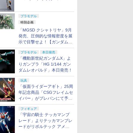
e)
斎 Fate/Grand Order
ント 20mmレイル対応
ーボール ブーメラン ス
トリー]【送料無料】
ギー 誕生日プレゼント
ンマー 40,000]
VectorOptics
4950344535026)
拡張 3/5/7/
こども向け 
ャル リバイバルVer.」本日発
T 公式スト
ガンダム
 AK47
保護キャッ
TAMASHII NATIONS
BANDAI SPIRITS(バン
東京マルイ コルトパイ
シリコンモールド クロ
TAMASHII NATIONS
BANDAI SPIRITS(バン
東京マルイ (TOKYO
タミヤ(TAMIYA) クラ
TAMASHII NATIONS
BANDAI SPIRITS(バン
東京マルイ No.2 ワル
タミヤ(TAMIYA) クラ
TAMASHII
BANDAI S
東京マルイ 
武藤商事(Mut
1/7スケール 【中古】
45度 アルミ合金製 | シ
ピナー ジャイロ ドロー
《発売済・在庫品》
子供 おもちゃ 男の子
(COMBAT PATROL:
FORESTER1-
ットセット
おもちゃ 3
売！
NSTERS
専用ユニオ
アーコッキ
オリジン・オブ・バル
ダイ スピリッツ) 30MS
ソン 357マグナム 4イ
ムハート 4種
S.H.フィギュアーツ 呪
ダイ スピリッツ)
MARUI) BBエアリボル
フトツールシリーズ
S.H.フィギュアーツ 呪
ダイ スピリッツ)
サーP38 10歳以上エア
フトツールシリーズ
S.H.フィ
ダイ スピ
M92Fミ
プラリペア
ュアファイア 東京マル
ン 飛行ボール 子ども
誕生日 プレゼント 小学
BATTLEZONE)
5X24GENII用 (クリア)
の装着に
作時間50
ergy シリ
スタム
 ブラック
キリー 超時空要塞マク
Fate/Grand Order ア
ンチ ブラックモデル
6.7×3.6cm 柄型枠 爪飾
プラモデル
術廻戦 伏黒甚爾 約
HGUC 機動戦士ガンダ
バー No.7 M29 .44マグ
No.93 モデラーズニッ
術廻戦 懐玉・玉折 五
HGUC 1/144 ザクII (ガ
ーHOPハンドガン 手動
No.78 モデルクリーニ
アニメ「呪
HGUC 1/1
ル HG 1
PL16C 【
イ エアガン エアーガン
遊び 回転式 飛行ボール
生 ドリフト ラジコン
[Warhammer 40,000]
き 2.4GH
るみペンダ
ル 色分け
ロス VF-1J バルキリー
ルトリア・キャスター
10歳以上エアーHOPリ
り作成 多寸法設計 立体
155mm PVC&ABS製
ム ザクI(黒い三連星仕
ナム 6.5インチ ブラッ
パーα (グレイ) プラモ
条悟-呪術高専- 約
ルマ専用機) (機動戦士
ングブラシ 静電気防止
相 約150
MS-05Bザ
HOPハン
LEDライト ウェポン ス
トイ ミニドローン プレ
オフロード 回転 室内
『あす楽対応』
子供 小学生
特別企画
￥21,950
￥7,800
￥4,486
￥499
￥11,450
￥2,180
￥5,391
￥991
￥8,373
￥2,982
￥2,710
￥1,300
￥12,000
￥2,300
￥3,584
￥1,118
ス】 エナ
ル
45th Anniv. 約225mm
色分け済みプラモデル
ボルバー エアコッキン
彫刻 耐久 繰返し ハン
塗装済み可動フィギュ
様) 1/144スケール 色分
クモデル 10歳以上 エ
デル用工具 74093
160mm PVC&ABS製
ガンダム)
タイプ プラモデル用工
PVC&AB
士ガンダム
カウト タクティカル 光
ゼント TikTok 人気
室外 玩具 こども 車の
生日 プレ
「MGSD クシャトリヤ」9月
bubu ラ
ABS&ダイキャスト製
グ
ドメイドネイル (Bタイ
ア
け済みプラモデル
アリボルバー
塗装済み可動フィギュ
具 74078
可動フィギ
学機器 ドットサイト カ
おもちゃ 知育玩具 知育
スマス こ
発売、圧倒的な情報密度を展
ポップマー
塗装済み可動フィギュ
プ)
ア
スタムパーツ サバイバ
おもちゃ
り物 日本
ドボックス
ア
示で目撃せよ！【ガンダムベ
ルゲーム
付き OX19
もちゃ ガ
ース撮り下ろし】
プラモデル
プラモデル
本日発売
 ポプマ
「機動新世紀ガンダムX」よ
りガンプラ「HG 1/144 ガン
ダムレオパルド」本日発売！
玩具
「仮面ライダーアギト」25周
年記念商品「CSGフレイムセ
イバー」がプレバンにて予約
開始
フィギュア
「宇宙の騎士 テッカマンブ
レード」よりテッカマンブレ
ードがリボルテック アメイ
ジング・ヤマグチで商品化決