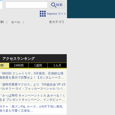
Impress サイト
全カテゴリ
材料
セール
アクセスランキング
時間
24時間
1週間
1カ月
「MGSD クシャトリヤ」9月発売、圧倒的な情
報密度を展示で目撃せよ！【ガンダムベース撮
り下ろし】
「超時空要塞マクロス」より「DX超合金 VF-1S
バルキリー ロイ・フォッカースペシャル リバイ
バルVer.」本日発売！
「かっぱ寿司 キャンペーントミカ あそべる！く
るま プレゼントキャンペーン」インタビュー
子どもが楽しめるかっぱ寿司ならではの体験と
ガチャ「肩ズンFig. カーズ」が8月下旬に発売。
コラボの楽しさを追求
後ろ姿も可愛く立体化
ライトニング・マックィーンやメーターなど4