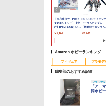
トロード｜PIT-
【送料無料】 フジミ
【当店独自で＋P10倍
HG 1/144 ライジン
D 1/700 海上自衛
模型 1/700 艦NEXTシ
★要エントリー】【中
リーダムガンダム
護衛艦 DD-120 しら
リーズ No.07 日本海軍
古】[PTM] (再販) 1/144
「機動戦士ガンダム
 女性自衛官フィギ
戦艦 金剛 色分け済み
オプションパーツセッ
SEED FREEDOM
980
￥4,080
￥1,900
￥1,980
付き（鹿島あさひ
プラモデル
ト ガンプラ 15(キャバ
ガンプラ
海尉 カラーガイド
リアーアイフリッド)
ーダー）
機動戦士ガンダム
SEED FREEDOM(シー
ド フリーダム) プラモ
Amazon ホビーランキング
デル(5068343) バンダ
10
10
10
1
1
1
2
2
2
イスピリッツ
フィギュア
プラモデ
(20260711)
編集部のおすすめ記事
10
10
10
10
1
1
1
1
2
2
2
2
プラモデル
「アーマ
岡ホビー
026年8月8日発売】
天ランキング1位
センブリーユニバ
1／7 『ウマ娘 プリテ
Keymod ポリマーレー
【期間限定20%OFFク
【ドリームズ公式】
【 良品武品 】 M-LOK
電池ボックス 単3型 4
【ドリームズ公式】
SI タイプ CNC カー
マテル 1／64 ホット
品】コンバットパ
】レンズプロテク
ル用42mm軽量リ
ィーダービー』 ダンツ
ルセット 6Pcs◆BK キ
ーポン配布】Carox ラ
SMISKI Toilet Series
対応 BCM
本 直列 6V バッテリー
SMISKI Bath Series
ドグリップ M-LOK
ィール モンスタート
ール：バトルゾー
 + スコープキャッ
イングシャフト
フレーム (塗装済み完
ーモッド ポリマー樹脂
ジコン 水陸両用 ラジ
スミスキー トイレ シリ
GUNFIGHTER バーテ
ケース 電池ケース
ミスキー バス シリ
マグプル エムロック
ック 1：64 メガ・レ
73-401] [ウォーハ
前後セット
-502](JAN：
成品フィギュア)
製 20mmレール 増設
コンカー オフロード
ーズ
ィカルグリップ フォア
種 NOVESKE NSR 
クス ミニカー
,800
780
329
￥26,006
￥1,380
￥4,980
￥1,210
￥1,780
￥640
￥1,210
￥1,880
￥891