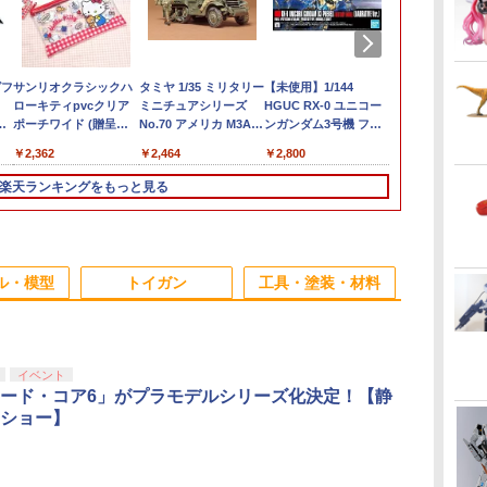
グフ
サンリオクラシックハ
タミヤ 1/35 ミリタリー
【未使用】1/144
1/24 『新世
ローキティpvcクリア
ミニチュアシリーズ
HGUC RX-0 ユニコー
ゲリオン』 エ
ポーチワイド (贈呈品
No.70 アメリカ M3A2
ンガンダム3号機 フェ
初号機スカイ
」
なくなり次第、贈呈終
パーソナルキャリヤー
ネクス デストロイモー
R32 GT-R 【
￥2,362
￥2,464
￥2,800
￥3,406
了)
【特別販売製品】
ド(ナラティブver.)
(プラモデル)
【35070】 プラモデル
「機動戦士ガンダム
楽天ランキングをもっと見る
NT」 プラモデル【加
納店】
3
3
3
4
4
4
5
5
5
6
6
6
ル・模型
トイガン
工具・塗装・材料
3
3
3
3
4
4
4
4
5
5
5
5
6
6
6
6
イベント
ード・コア6」がプラモデルシリーズ化決定！【静
ショー】
ブ
ウ
【ドリームズ公式】
HITCALL 蓄光 天然由
DJI Mini 4 Pro/DJI
POP UP PARADE SP
8月上旬以降 入荷予定
Nancy DJI RC 用 送信
【未開封】 ドラゴンボ
サイドレイルマウント
【最強配送】Nancy
【メディコム
サバゲー用メ
ハック RCク
 ス
◆
ラ
SMISKI Series 1 スミ
来成分PLA配合
Mini 3 Pro プロペラ 8
ホロライブプロダクシ
【予約】 5KU TTIタイ
機スティックカバー
ールZ 造型師×写真家
アングルマウントベー
DJI Avata 2用 折りた
式】VCD ロ
スト アウト
ッコー 5544
ーズ
機
ッ
スキー シリーズ1 ブラ
TRACER NM BB弾の
枚セット ドローン用ア
ョン 常闇トワ 完成品
プ アルミニウム マグ
【DJI Mavic 3
CREATOR×CREATOR
ス 斜め 45度 4スロット
たみ式ランディングギ
カントクくん
ツ 装備 収納
￥2,350
ハ
インドボックス インテ
み 0.2g(2000発/袋)
クセサリー プロペラ交
フィギュア[マックスフ
ウェル 東京マルイ
Classic/Mini 3 Pro/Air
SHENRON Aカラー 神
20mm レール 対応 3個
ア オレンジ【DJI
良好 多機能ベ
￥1,210
￥1,980
￥1,131
￥4,000
￥1,997
￥1,595
￥15,400
￥2,080
￥1,650
￥16,280
￥2,580