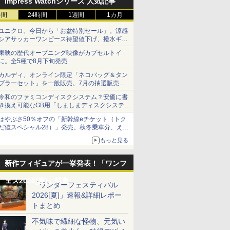
Impress Watchシリーズ 人気記事
時間
24時間
1週間
1カ月
ユニクロ、今日から「お盆特別セール」。涼感
シアサッカーワンピース待望値下げ、撥水ギア
ショーツは1990円に
東映の歴代オープニング映像がカプセルトイ
に。全5種で8月下旬発売
カルディ、オンライン限定「ネコバッグ＆タン
ブラーセット」を一般販売。7月の抽選販売の
当選無効分
令和のファミコンディスクシステム？安価に書
き換え可能なGB用「しましまディスクシステ
ム」
はやぶさ50％オフの「新幹線eチケット（トク
だ値スペシャル28）」発売。秋冬乗車分、えき
ねっと限定
もっと見る
新作フィギュアが一挙発表！「ワンフ
ェス2026[夏]」特集
「ワンダーフェスティバル
2026[夏]」速報&詳細レポー
トまとめ
不気味で繊細な怪物、元気い