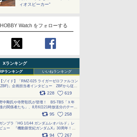
ィオスピーカー”
HOBBY Watch をフォローする
Xランキング
RPランキング
いいねランキング
【ゾイド】「RMZ-025 ライガーゼロファルコン
(ZBF)」企画担当者インタビュー ZBFから従来
デザインまで再現可能なボリューム満点のキッ
228
619
ト pic.x.com/6zOqQAQKkX
野中剛氏や寺野彰氏が登壇！ BS-TBS「Ｘ年
後の関係者たち」、8月6日21時放送分のテーマ
は「超合金」！ pic.x.com/uWyt1uyuFm
95
258
ガンプラ「HG 1/144 ガンダムレオパルド」レ
ビュー 『機動新世紀ガンダムX』30周年！イ
ンナーアームガトリングの変形機構まで再現し
94
267