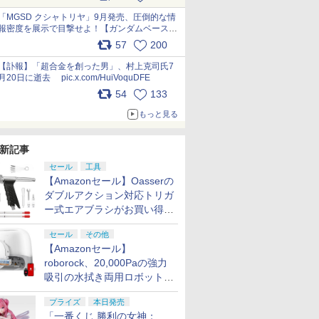
最新フォーマットでキット化！
pic.x.com/nszPIDTpbg
「MGSD クシャトリヤ」9月発売、圧倒的な情
報密度を展示で目撃せよ！【ガンダムベース撮
り下ろし】 pic.x.com/3rPjsfk7qZ
57
200
【訃報】「超合金を創った男」、村上克司氏7
月20日に逝去 pic.x.com/HuiVoquDFE
54
133
もっと見る
新記事
セール
工具
【Amazonセール】Oasserの
ダブルアクション対応トリガ
ー式エアブラシがお買い得価
格で登場！
セール
その他
【Amazonセール】
roborock、20,000Paの強力
吸引の水拭き両用ロボット掃
7
8
9
10
除機「Qrevo Curv 2 Flow」
プライズ
本日発売
がお買い得！
「一番くじ 勝利の女神：