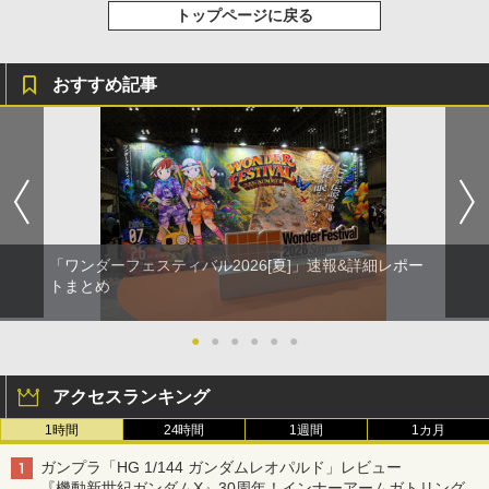
トップページに戻る
おすすめ記事
「ワンダーフェスティバル2026[夏]」速報&詳細レポー
トまとめ
●
●
●
●
●
●
アクセスランキング
1時間
24時間
1週間
1カ月
ガンプラ「HG 1/144 ガンダムレオパルド」レビュー
『機動新世紀ガンダムX』30周年！インナーアームガトリングの