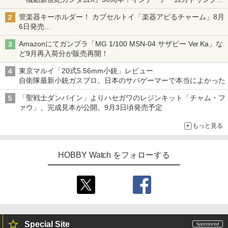
変形機構まで再現し最新フォーマットでキット化！
管楽器キーホルダー！ カプセルトイ「楽器アピるチャーム」8月
6日発売
チューバ、テナサクなど5種各3色
Amazonにてガンプラ「MG 1/100 MSN-04 サザビー Ver.Ka」な
ど9月再入荷分が販売再開！
東京マルイ「20式5.56mm小銃」レビュー
自衛隊最新小銃ガスブロ。日本のサバゲーマーで本当によかった
「聖戦士ダンバイン」よりハセガワのレジンキット「チャム・フ
ァウ」、完成見本が公開。9月3日頃発売予定
もっと見る
HOBBY Watch をフォローする
Special Site