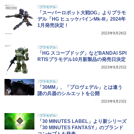
ズ No.3 タミヤセメント(角びん) 40ml 模
プラモデル
型用接着剤 87003
￥3,815
「スーパーロボット大戦OG」よりプラモ
￥184
デル「HG ヒュッケバインMk-III」2024年
1月発売決定！
2023年9月26日
プラモデル
「HG スコープドッグ」などBANDAI SPI
RTISプラモデル10月新製品の発売日決定
2023年9月25日
プラモデル
「30MM」、「プロヴェデル」とは違う
謎の兵器のシルエットを公開
2023年9月23日
プラモデル
「30 MINUTES LABEL」より新シリーズ
「30 MINUTES FANTASY」のブランド
コンセプトを発表