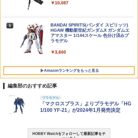
￥2,420
￥10,087
【特典】ゼンレスゾーンゼロ フォン・ラ
5
52TOYS BLINDBOX ディズニー プリン
4
ウェーブ 【再生産】1/20 H.A.F.S. スー
5
イカン 1/7 完成品フィギュア[APEX]【送
セス On the Run シリーズ ブラインドボ
パージェリー（マシーネンクリーガー）
【P5倍★】CONDOR（コンドル ） CO
料無料】《発売済・在庫品》
5
ックス フィギュア ガチャガチャ コレク
【MK-083】 プラモデル
MPACT DUMP POUCH コンパクト ダン
ション 塗装済み コレクター・誕生日・
プ ポーチ 【メール便】 191172【全品P
高弾性カーボンロッド1.5mm CRH1.5RC
BANDAI SPIRITS(バンダイ スピリッツ)
5
5
￥20,860
新年のギフトに最適 (一個入り)
5倍★8月4日20：00〜11日1：59ま
HGAW 機動新世紀ガンダムX ガンダムエ
￥7,106
で！】
アマスター 1/144スケール 色分け済みプ
￥253
￥1,650
ラモデル
￥4,345
￥3,600
TAMASHII NATIONS S.H.フィギュアー
5
ツ 呪術廻戦 懐玉・玉折 五条悟-呪術高
Amazonランキングをもっと見る
専- 約160mm PVC&ABS製 塗装済み可動
フィギュア
編集部のおすすめ記事
￥8,373
東京マルイ(TOKYO MARUI) No.25 コル
LOCTITE(ロックタイト) シールはがし
プラモデル
1
1
ト ガバメント HG 18歳以上エアーHOP
プレミアム 220ml
「マクロスプラス」よりプラモデル「HG
ハンドガン
1/100 YF-21」が2024年1月発売決定
￥962
￥3,384
HOBBY Watchをフォローして最新記事をチ