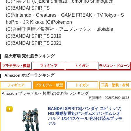
(C)円谷プロ (C)Eichi Shimizu, Tomohiro Shimoguchi
(C)BANDAI SPIRITS
(C)Nintendo・Creatures・GAME FREAK・TV Tokyo・S
hoPro・JR Kikaku (C)Pokemon
(C)吾峠呼世晴／集英社・アニプレックス・ufotable
(C)BANDAI SPIRITS 2019
(C)BANDAI SPIRITS 2021
楽天市場 売れ筋ランキング
プラモデル・模型
フィギュア
トイガン
ラジコン・ドローン
Amazon ホビーランキング
フィギュア
プラモデル・模型
トイガン
工具・塗装・材料
送料無料◆トミカリミテッドヴィンテー
【中古】一番くじ NARUTO -ナルト- 疾
HSGタイプ リフレックス IFAK メディカ
【ポイント最大49.5倍8/11日1時59分ま
1
1
1
1
Amazon プラモデル・模型 の売れ筋ランキング
ジNEO トヨタ カローラ レビン 2ドア R
風伝 忍ノ絆 B賞 うちはサスケ フィギュ
ルポーチ BK CB WG RG カスタム オプ
で】ハック ラジコン 電池式 フルファン
更新日時：2026/08/09 18:13
Sワタナベホイール装着車 2種セット (LV
ア MASTERLISE / BANDAI SPIRITS
ション パーツ サバイバルゲーム サバゲ
クション ラジオコントロールカー ラジ
-N284f GT (黄) 83年式/LV-N304d GT-A
【出雲店】
ー 装備 ミリタリー
コンカー 電動RCカー ライト点灯 HAC
TAMASHII NATIONS S.H.フィギュアー
BANDAI SPIRITS(バンダイ スピリッツ)
PEX (白/黒) 85年式) 1/64 ミニカー トミ
グリーン ベージュ RCミツビシ デリカミ
1
1
ツ（真骨彫製法） 仮面ライダーBLACK
HG 機動新世紀ガンダムX ガンダムレオ
ーテック 342090/342069 【1月予約】
ニ 4708
￥19,980
￥3,520
RX 約150mm PVC&ABS&布製 塗装済み
パルド 1/144スケール 色分け済みプラモ
可動フィギュア
デル
￥6,680
￥2,280