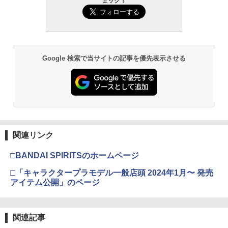
ェック！
タミヤ クラフトツールシリーズ No.123
東京マルイ(TOKYO MARUI) No.21 H&K
2
2
先細薄刃ニッパー (ゲートカット用) プラ
USP HG 18歳以上エアーHOPハンドガン
モデル用工具 74123
￥3,409
￥2,674
Google 検索で当サイトの記事を優先表示させる
東京マルイ (TOKYO MARUI) ガスブロー
3
GSIクレオス Mr.トップコート 水性プレ
バックマシンガン No.14 20式 5.56mm
3
ミアムトップコートスプレー 光沢 88ml
小銃 18歳以上 ガスブローバック
ホビー用仕上材 B601
￥219,500
￥748
関連リンク
東京マルイ(TOKYO MARUI) No.16 H&K
4
GSIクレオス Mr.トップコート 水性プレ
USP 10歳以上エアーHOPハンドガン 手
4
□BANDAI SPIRITSのホームページ
ミアムトップコートスプレー つや消し 8
動
8ml ホビー用仕上材 B603
□「キャラクタープラモデル一般店頭 2024年1月〜 発売
￥2,666
アイテム公開」のページ
￥710
東京マルイ No.10 ハイキャパ5.1 10歳以
関連記事
5
タミヤ(TAMIYA) メイクアップ材シリー
上 電動ブローバック フルオート
5