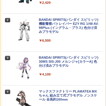
￥10,189
￥2,420
1/43 『初音ミク GTプロジェクト』 グッ
HITCALL 蓄光 天然由来成分PLA配合 T
2
2
ドスマイル 初音ミク AMG 2022 開幕戦V
RACER NM BB弾のみ 0.2g(2000発/袋)
ハセガワ ｢聖戦士ダンバイン｣ チャム・
er.【再販】 (塗装済み完成品ミニカー)
0.25(1600発/袋) 高精度 高真球 ウォータ
高弾性カーボンロッド1.2mm CRH1.2RC
2
2
ファウ レジンキット SP698 【9月予約】
ー研磨仕上げ採用 サバイバル ゲーム ミ
TAMASHII NATIONS DX超合金 超時空要
BANDAI SPIRITS(バンダイ スピリッツ)
リタリー エアガン 電動ガン エアーガン
2
2
￥20,209
￥209
塞マクロス VF-1S バルキリー ロイ・フ
機動警察パトレイバー EZY RG 1/48 AV-
アウトドア・ホビー用品
￥6,800
ォッカースペシャル リバイバルVer. 約28
98Plus (イングラム・プラス) 色分け済
0mm ABS&ダイキャスト&PVC製 塗装済
みプラモデル
￥1,980
み可動フィギュア
1/7 『アズールレーン×ライザのアトリエ
3
￥6,500
2コラボ』 ライザリン・シュタウト 夜更
￥26,400
送料無料◆コトブキヤ 創彩少女庭園 YO
ラジコンカー 子供 トヨタ ハイエース ス
かしアルケミストVer. (塗装済み完成品フ
3
3
MI (水着) プラモデル 【8月予約】
ーパーGL Toyota 承認済 R/Cカー ラジ
ィギュア)
PEW Tactical 45°ダブルMOLLEベルト
3
オコントロールカー おもちゃ 車 ギフト
アダプター【メール便(ネコポス)可】
景品 プレゼント 誕生日 クリスマスプレ
BANDAI SPIRITS(バンダイ スピリッツ)
￥6,880
3
￥20,394
ゼント 小学生 男の子 子供 パーティー お
【POP MART 公式ストア】THE MONS
30MS SIS-J00 メルンジャ[カラーA] 色
3
￥1,990
誕生日会【送料無料(北海道、沖縄、離島
TERS Big into Energy シリーズ ぬいぐ
分け済みプラモデル
は適用外)】
るみペンダント 【1ピース】 エナジーラ
ブブ labubu ラブブ らぶぶ ポップマー
￥4,100
POP UP PARADE SP 『Fate/Grand Ord
4
ト ブラインドボックス フィギュア おも
￥2,399
送料無料◆グッドスマイルカンパニー M
4
er』 アサシン/“山の翁” (塗装済み完成品
ちゃ ガチャガチャ プラモデル ギフト 推
ODEROID 『巨神ゴーグ』 マノン・ガー
【ゆうパケット対応商品】S&T Ver.2タ
フィギュア)
4
し活 ポプマ 正規品
ディアン プラモデル 【4月予約】
イプ G3電子基板(後方配線,タミヤミニコ
ネクター)
マックスファクトリー PLAMATEA MX
4
￥20,639
￥2,750
SAVOX SG-SC1251MG ギアセット【サ
ちゃん 組み立て式プラモデル ノンスケ
￥7,100
4
ボックス日本総代理店】
ール 全高約160mm
￥4,125