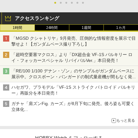
●
●
●
●
●
●
アクセスランキング
1時間
24時間
1週間
1カ月
「MGSD クシャトリヤ」9月発売、圧倒的な情報密度を展示で目
撃せよ！【ガンダムベース撮り下ろし】
「超時空要塞マクロス」より「DX超合金 VF-1S バルキリー ロ
イ・フォッカースペシャル リバイバルVer.」本日発売！
「RE/100 1/100 デナン・ゾン」のサンプルがガンダムベースに
展示中。クロスボーン・バンガードの制式量産機が間もなく発送
【ガンダムベース撮り下ろし】
ハセガワ、プラモデル「VF-1S ストライク バトロイド バルキリ
ー」再販分を本日発売！
ガチャ「肩ズンFig. カーズ」が8月下旬に発売。後ろ姿も可愛く
立体化
ライトニング・マックィーンやメーターなど4種がラインナップ
もっと見る