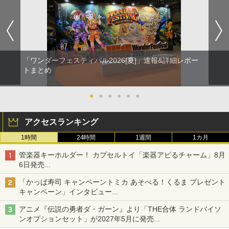
「ワンダーフェスティバル2026[夏]」速報&詳細レポー
トまとめ
●
●
●
●
●
●
アクセスランキング
1時間
24時間
1週間
1カ月
管楽器キーホルダー！ カプセルトイ「楽器アピるチャーム」8月
6日発売
チューバ、テナサクなど5種各3色
「かっぱ寿司 キャンペーントミカ あそべる！くるま プレゼント
キャンペーン」インタビュー
子どもが楽しめるかっぱ寿司ならではの体験とコラボの楽しさを
アニメ『伝説の勇者ダ・ガーン』より「THE合体 ランドバイソ
追求
ンオプションセット」が2027年5月に発売
「THE合体ランドバイソン」と連動するオプションパーツセット