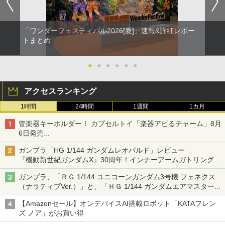
「ワンダーフェスティバル2026[夏]」速報&詳細レポー
トまとめ
●
●
●
●
●
●
アクセスランキング
1時間
24時間
1週間
1カ月
管楽器キーホルダー！ カプセルトイ「楽器アピるチャーム」8月
6日発売
チューバ、テナサクなど5種各3色
ガンプラ「HG 1/144 ガンダムレオパルド」レビュー
『機動新世紀ガンダムX』30周年！インナーアームガトリングの
変形機構まで再現し最新フォーマットでキット化！
ガンプラ、「ＲＧ 1/144 ユニコーンガンダム3号機 フェネクス
（ナラティブVer.）」と、「ＨＧ 1/144 ガンダムエアマスターバ
ースト」再販
【Amazonセール】オンデバイスAI搭載ロボット「KATAフレン
ズ ノア」がお買い得