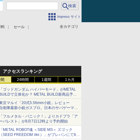
Impress サイト
全カテゴリ
材料
セール
アクセスランキング
時間
24時間
1週間
1カ月
「ゴッドガンダム ハイパーモード」がMETAL
BUILDで立体化か？ METAL BUILD新商品予告
が公開
東京マルイ「20式5.56mm小銃」レビュー
自衛隊最新小銃ガスブロ。日本のサバゲーマー
で本当によかった
「フルメタル・パニック！」よりカドプラ「ア
ーバレスト」が8月7日12時より予約開始
「METAL ROBOT魂 ＜SIDE MS＞ ズゴック
（SEED FREEDOM Ver.）」がプレバンにて8月
6日予約開始