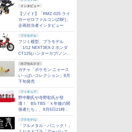
インタビュー
【ゾイド】「RMZ-025 ライ
ガーゼロファルコン(ZBF)」
企画担当者インタビュー
プラモデル
フジミ模型、プラモデル
「1/12 NEXT3EX-2 ホンダ
CT125(ハンターカブ/ノンカ
ラー) 特別仕様(オプションパ
カプセルトイ
ーツ付き)」本日出荷開始！
ガチャ「ポケモン ニャース
いっぱいコレクション」8月
下旬発売
フィギュア
野中剛氏や寺野彰氏が登
壇！ BS-TBS「Ｘ年後の関
係者たち」、8月6日21時放
送分のテーマは「超合金」！
プラモデル
「フルメタル・パニック！」
よりカドプラ「アーバレス