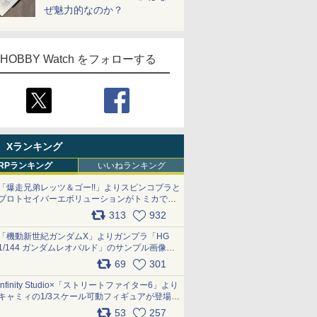
ぜ魅力的なのか？
HOBBY Watch をフォローする
Xランキング
RPランキング
いいねランキング
「爆走兄弟レッツ＆ゴー!!」よりスピンコブラと
プロトセイバーエボリューションがトミカで登
場 pic.x.com/9paC75M2iL
313
932
「機動新世紀ガンダムX」よりガンプラ「HG
1/144 ガンダムレオパルド」のサンプル画像が
公開！ 8月8日発売予定
69
301
pic.x.com/lTnGoAKCSY
Infinity Studio×「ストリートファイター6」より
キャミィの1/3スケール可動フィギュアが登場
pic.x.com/Eam6ArWJLs
53
257