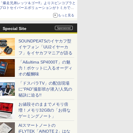
「爆走兄弟レッツ＆ゴー!!」よりスピンコブラと
「METAL ROBOT魂 ＜SIDE MS＞ キャバリア
プロトセイバーエボリューションがトミカで登
ーアイフリッド」も同時予約開始
場
もっと見る
Special Site
SOUNDPEATSのイヤカフ型
イヤフォン「UU2イヤーカ
フ」をイヤカフマニアが語る
「A&ultima SP4000T」の魅
力！ポケットに入るオーディ
オの醍醐味
「ドスパラTV」の配信現場
に“PAD”撮影班が潜入!人気の
秘訣に迫る!!
お値段そのままでメモリ倍
増！メモリ32GBの「お得な
ゲーミングノート」
AIスマートノートの
iFLYTEK「AINOTE 2」はな