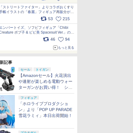
「ストリートファイター」よりコラボおくすり
手帳イラストの「春麗」フィギュア再販分が本
日出荷開始 pic.x.com/toUc1MHr41
53
215
エンバートイズ、ソフビフィギュア「Chibi
Creature ポプ子 & ピピ美 Spacesuit Ver.」の発
売中止を発表 pic.x.com/Ri45iFeYjn
46
94
もっと見る
新記事
セール
トイガン
【Amazonセール】火花演出
や連射が楽しめる電動ウォー
ターガンがお買い得！ シー
ルド付きセットや、2丁セッ
フィギュア
トが登場
「ホロライブプロダクショ
ン」より「POP UP PARADE
雪花ラミィ」本日出荷開始！
プラモデル