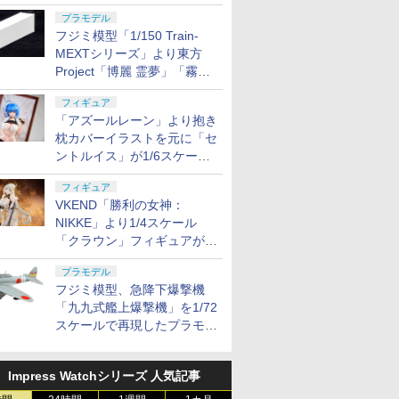
に発売
プラモデル
フジミ模型「1/150 Train-
MEXTシリーズ」より東方
Project「博麗 霊夢」「霧雨
魔理沙」のリーファーコンテ
フィギュア
ナが11月に発売
「アズールレーン」より抱き
枕カバーイラストを元に「セ
ントルイス」が1/6スケール
フィギュア化
フィギュア
VKEND「勝利の女神：
NIKKE」より1/4スケール
「クラウン」フィギュアが
2027年5月発売
プラモデル
フジミ模型、急降下爆撃機
「九九式艦上爆撃機」を1/72
スケールで再現したプラモデ
ルを11月に発売
Impress Watchシリーズ 人気記事