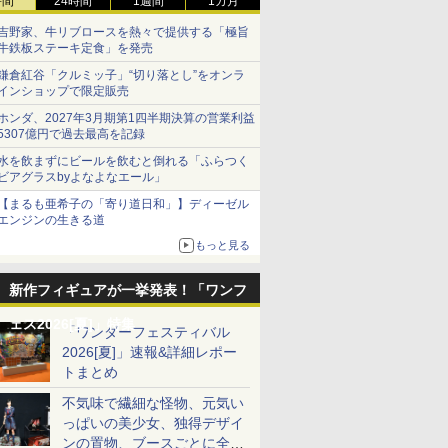
時間
24時間
1週間
1カ月
吉野家、牛リブロースを熱々で提供する「極旨
牛鉄板ステーキ定食」を発売
鎌倉紅谷「クルミッ子」“切り落とし”をオンラ
インショップで限定販売
ホンダ、2027年3月期第1四半期決算の営業利益
5307億円で過去最高を記録
水を飲まずにビールを飲むと倒れる「ふらつく
ビアグラスbyよなよなエール」
【まるも亜希子の「寄り道日和」】ディーゼル
エンジンの生きる道
もっと見る
新作フィギュアが一挙発表！「ワンフ
ェス2026[夏]」特集
「ワンダーフェスティバル
2026[夏]」速報&詳細レポー
トまとめ
不気味で繊細な怪物、元気い
っぱいの美少女、独得デザイ
ンの置物、ブースごとに全く