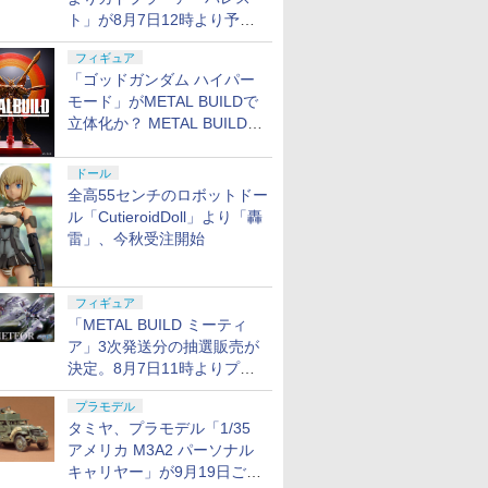
ト」が8月7日12時より予約
開始
フィギュア
「ゴッドガンダム ハイパー
モード」がMETAL BUILDで
立体化か？ METAL BUILD新
商品予告が公開
ドール
全高55センチのロボットドー
ル「CutieroidDoll」より「轟
雷」、今秋受注開始
フィギュア
「METAL BUILD ミーティ
ア」3次発送分の抽選販売が
決定。8月7日11時よりプレ
バンにて受付開始
プラモデル
タミヤ、プラモデル「1/35
アメリカ M3A2 パーソナル
キャリヤー」が9月19日ごろ