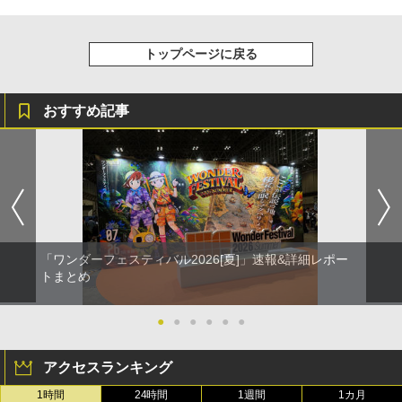
トップページに戻る
おすすめ記事
「ワンダーフェスティバル2026[夏]」速報&詳細レポー
トまとめ
●
●
●
●
●
●
アクセスランキング
1時間
24時間
1週間
1カ月