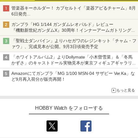
管楽器キーホルダー！ カプセルトイ「楽器アピるチャーム」8月
6日発売
チューバ、テナサクなど5種各3色
ガンプラ「HG 1/144 ガンダムレオパルド」レビュー
『機動新世紀ガンダムX』30周年！インナーアームガトリングの
変形機構まで再現し最新フォーマットでキット化！
「聖戦士ダンバイン」よりハセガワのレジンキット「チャム・フ
ァウ」、完成見本が公開。9月3日頃発売予定
「ホワイトアルバム2」よりDollymate「小木曽雪菜」＆「冬馬
かずさ」のキャストドール実物見本が東京フィギュアギャラリー
にて展示中
Amazonにてガンプラ「MG 1/100 MSN-04 サザビー Ver.Ka」な
ど9月再入荷分が販売再開！
もっと見る
HOBBY Watch をフォローする