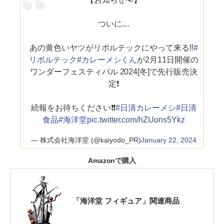
ついに....
あの黄色いヤツがリボルテックにやって来る‼
#
リボルテック
#カレーメシくん
が2月11日開催の
ワンダーフェスティバル 2024[冬]で先行販売決
定❗️
続報をお待ちください❗️❗️
#日清カレーメシ
#日清
食品
#海洋堂
pic.twitter.com/hZUons5Ykz
— 株式会社海洋堂 (@kaiyodo_PR)
January 22, 2024
Amazonで購入
「海洋堂 フィギュア」関連商品