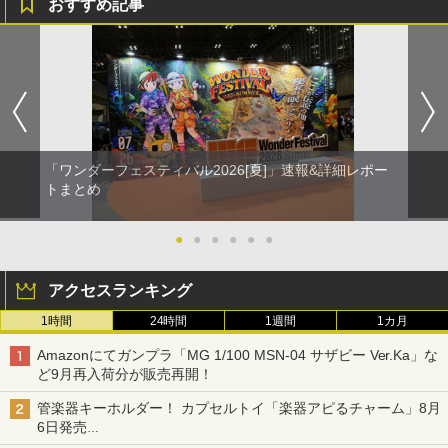
おすすめ記事
「ワンダーフェスティバル2026[夏]」速報&詳細レポー
トまとめ
●
●
●
●
●
●
アクセスランキング
1時間
24時間
1週間
1カ月
Amazonにてガンプラ「MG 1/100 MSN-04 サザビー Ver.Ka」な
ど9月再入荷分が販売再開！
管楽器キーホルダー！ カプセルトイ「楽器アピるチャーム」8月
6日発売
チューバ、テナサクなど5種各3色