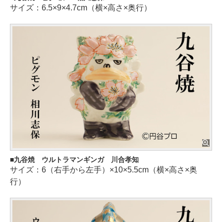
サイズ：6.5×9×4.7cm（横×高さ×奥行）
九谷焼 ウルトラマンギンガ 川合孝知
サイズ：6（右手から左手）×10×5.5cm（横×高さ×奥
行）