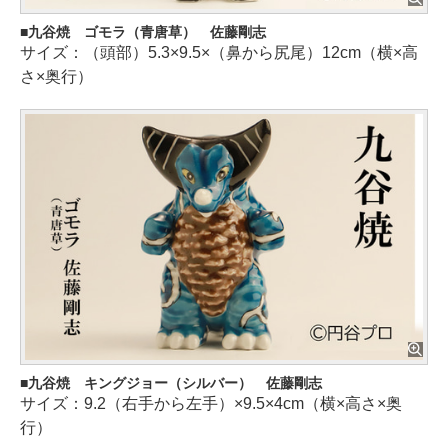
九谷焼 ゴモラ（青唐草） 佐藤剛志
サイズ：（頭部）5.3×9.5×（鼻から尻尾）12cm（横×高
さ×奥行）
九谷焼 キングジョー（シルバー） 佐藤剛志
サイズ：9.2（右手から左手）×9.5×4cm（横×高さ×奥
行）