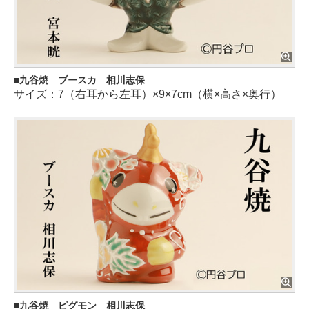
九谷焼 ブースカ 相川志保
サイズ：7（右耳から左耳）×9×7cm（横×高さ×奥行）
九谷焼 ピグモン 相川志保