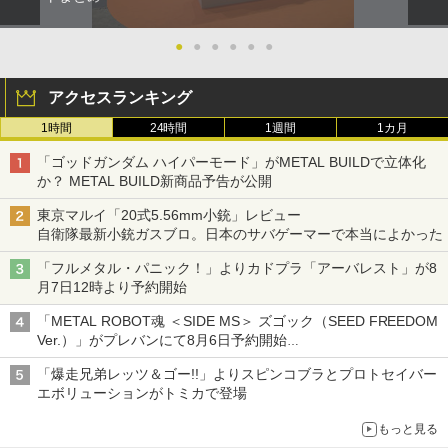
●
●
●
●
●
●
アクセスランキング
1時間
24時間
1週間
1カ月
「ゴッドガンダム ハイパーモード」がMETAL BUILDで立体化
か？ METAL BUILD新商品予告が公開
東京マルイ「20式5.56mm小銃」レビュー
自衛隊最新小銃ガスブロ。日本のサバゲーマーで本当によかった
「フルメタル・パニック！」よりカドプラ「アーバレスト」が8
月7日12時より予約開始
「METAL ROBOT魂 ＜SIDE MS＞ ズゴック（SEED FREEDOM
Ver.）」がプレバンにて8月6日予約開始
「METAL ROBOT魂 ＜SIDE MS＞ キャバリアーアイフリッド」
「爆走兄弟レッツ＆ゴー!!」よりスピンコブラとプロトセイバー
も同時予約開始
エボリューションがトミカで登場
もっと見る