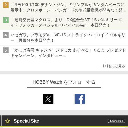
「RE/100 1/100 デナン・ゾン」のサンプルがガンダムベースに
展示中。クロスボーン・バンガードの制式量産機が間もなく発送
【ガンダムベース撮り下ろし】
「超時空要塞マクロス」より「DX超合金 VF-1S バルキリー ロ
イ・フォッカースペシャル リバイバルVer.」本日発売！
ハセガワ、プラモデル「VF-1S ストライク バトロイド バルキリ
ー」再販分を本日発売！
「かっぱ寿司 キャンペーントミカ あそべる！くるま プレゼント
キャンペーン」インタビュー
子どもが楽しめるかっぱ寿司ならではの体験とコラボの楽しさを
もっと見る
追求
HOBBY Watch をフォローする
Special Site