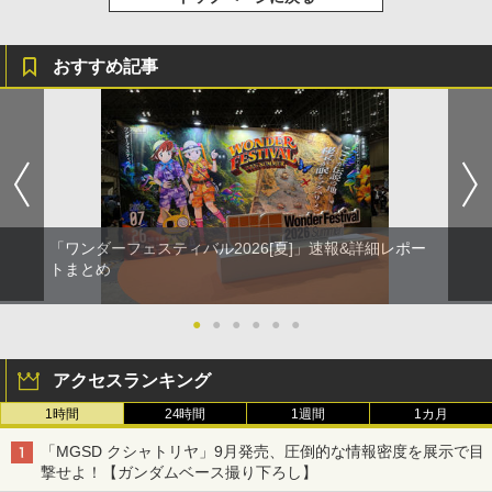
おすすめ記事
「ワンダーフェスティバル2026[夏]」速報&詳細レポー
トまとめ
●
●
●
●
●
●
アクセスランキング
1時間
24時間
1週間
1カ月
「MGSD クシャトリヤ」9月発売、圧倒的な情報密度を展示で目
撃せよ！【ガンダムベース撮り下ろし】