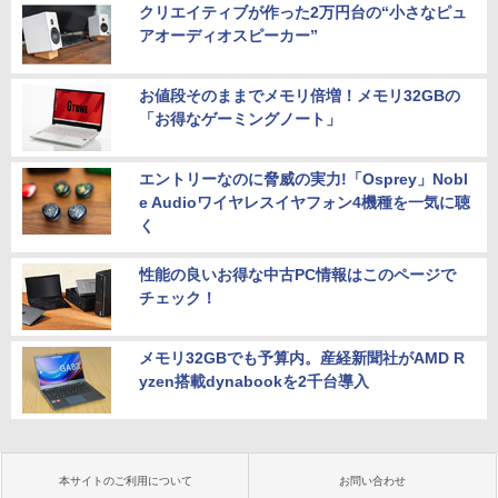
クリエイティブが作った2万円台の“小さなピュ
アオーディオスピーカー”
お値段そのままでメモリ倍増！メモリ32GBの
「お得なゲーミングノート」
エントリーなのに脅威の実力!「Osprey」Nobl
e Audioワイヤレスイヤフォン4機種を一気に聴
く
性能の良いお得な中古PC情報はこのページで
チェック！
メモリ32GBでも予算内。産経新聞社がAMD R
yzen搭載dynabookを2千台導入
本サイトのご利用について
お問い合わせ