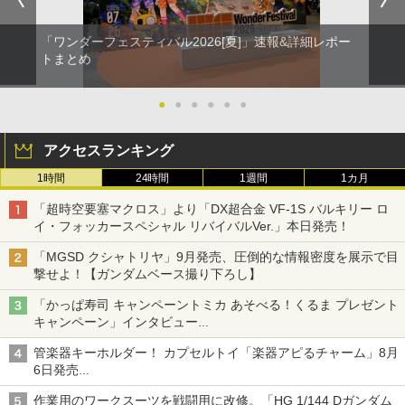
「ワンダーフェスティバル2026[夏]」速報&詳細レポー
トまとめ
●
●
●
●
●
●
アクセスランキング
1時間
24時間
1週間
1カ月
「超時空要塞マクロス」より「DX超合金 VF-1S バルキリー ロ
イ・フォッカースペシャル リバイバルVer.」本日発売！
「MGSD クシャトリヤ」9月発売、圧倒的な情報密度を展示で目
撃せよ！【ガンダムベース撮り下ろし】
「かっぱ寿司 キャンペーントミカ あそべる！くるま プレゼント
キャンペーン」インタビュー
子どもが楽しめるかっぱ寿司ならではの体験とコラボの楽しさを
管楽器キーホルダー！ カプセルトイ「楽器アピるチャーム」8月
追求
6日発売
チューバ、テナサクなど5種各3色
作業用のワークスーツを戦闘用に改修。「HG 1/144 Dガンダム