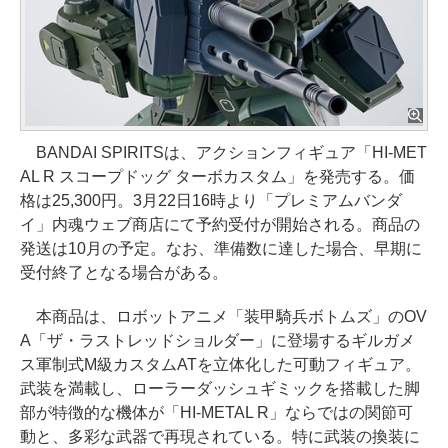
BANDAI SPIRITSは、アクションフィギュア「HI-MET
AL R スコープドッグ ターボカスタム」を発売する。価
格は25,300円。3月22日16時より「プレミアムバンダ
イ」内魂ウェブ商店にて予約受付が開始される。商品の
発送は10月の予定。なお、準備数に達した場合、早期に
受付終了となる場合がある。
本商品は、ロボットアニメ「装甲騎兵ボトムズ」のOV
A「ザ・ラストレッドショルダー」に登場するギルガメ
ス軍制式M級カスタムATを立体化した可動フィギュア。
武装を満載し、ローラーダッシュギミックを搭載した脚
部が特徴的な機体が「HI-METAL R」ならではの関節可
動と、多彩な武器で再現されている。特に武装の換装に