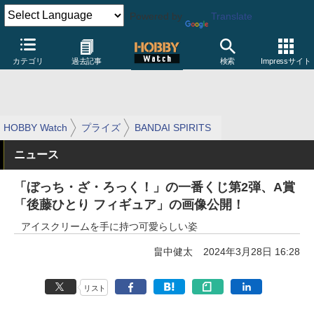
Powered by
Translate
カテゴリ
過去記事
検索
Impressサイト
HOBBY Watch
プライズ
BANDAI SPIRITS
ニュース
「ぼっち・ざ・ろっく！」の一番くじ第2弾、A賞
「後藤ひとり フィギュア」の画像公開！
アイスクリームを手に持つ可愛らしい姿
畠中健太
2024年3月28日 16:28
リスト