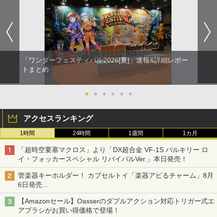
「ワンダーフェスティバル2026[夏]」速報&詳細レポー
トまとめ
●
●
●
●
●
●
アクセスランキング
1時間
24時間
1週間
1カ月
「超時空要塞マクロス」より「DX超合金 VF-1S バルキリー ロ
イ・フォッカースペシャル リバイバルVer.」本日発売！
管楽器キーホルダー！ カプセルトイ「楽器アピるチャーム」8月
6日発売
チューバ、テナサクなど5種各3色
【Amazonセール】Oasserのダブルアクション対応トリガー式エ
アブラシがお買い得価格で登場！