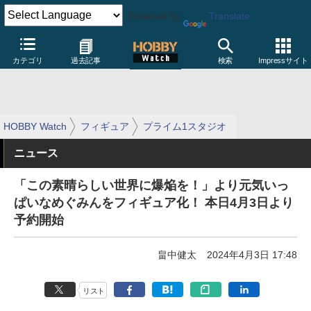
Powered by
Translate
カテゴリ
過去記事
検索
Impressサイト
HOBBY Watch
フィギュア
プライム1スタジオ
ニュース
「この素晴らしい世界に爆焔を！」より元気いっ
ぱいなめぐみんをフィギュア化！ 本日4月3日より
予約開始
畠中健太
2024年4月3日 17:48
リスト