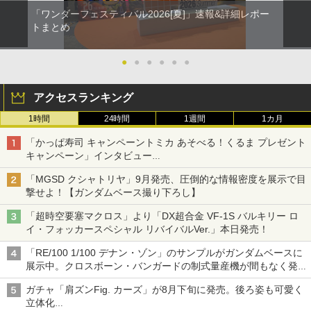
「ワンダーフェスティバル2026[夏]」速報&詳細レポー
トまとめ
●
●
●
●
●
●
アクセスランキング
1時間
24時間
1週間
1カ月
「かっぱ寿司 キャンペーントミカ あそべる！くるま プレゼント
キャンペーン」インタビュー
子どもが楽しめるかっぱ寿司ならではの体験とコラボの楽しさを
「MGSD クシャトリヤ」9月発売、圧倒的な情報密度を展示で目
追求
撃せよ！【ガンダムベース撮り下ろし】
「超時空要塞マクロス」より「DX超合金 VF-1S バルキリー ロ
イ・フォッカースペシャル リバイバルVer.」本日発売！
「RE/100 1/100 デナン・ゾン」のサンプルがガンダムベースに
展示中。クロスボーン・バンガードの制式量産機が間もなく発送
【ガンダムベース撮り下ろし】
ガチャ「肩ズンFig. カーズ」が8月下旬に発売。後ろ姿も可愛く
立体化