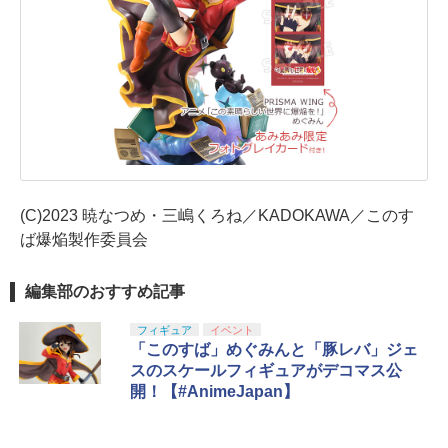
(C)2023 暁なつめ・三嶋くろね／KADOKAWA／このす
ば爆焔製作委員会
編集部のおすすめ記事
フィギュア
イベント
「このすば」めぐみんと「豚レバ」ジェ
スのスケールフィギュアがデコマス公
開！【#AnimeJapan】