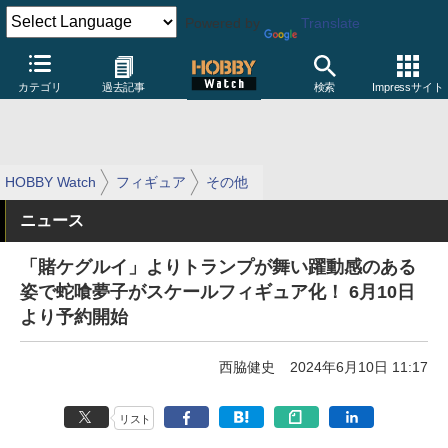
Powered by
Translate
カテゴリ
過去記事
検索
Impressサイト
HOBBY Watch
フィギュア
その他
ニュース
「賭ケグルイ」よりトランプが舞い躍動感のある
姿で蛇喰夢子がスケールフィギュア化！ 6月10日
より予約開始
西脇健史
2024年6月10日 11:17
リスト