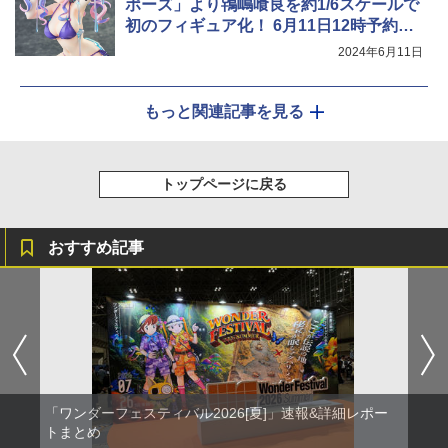
ポーズ」より鴇嶋喰良を約1/6スケールで
初のフィギュア化！ 6月11日12時予約開
始
2024年6月11日
もっと関連記事を見る
トップページに戻る
おすすめ記事
「ワンダーフェスティバル2026[夏]」速報&詳細レポー
トまとめ