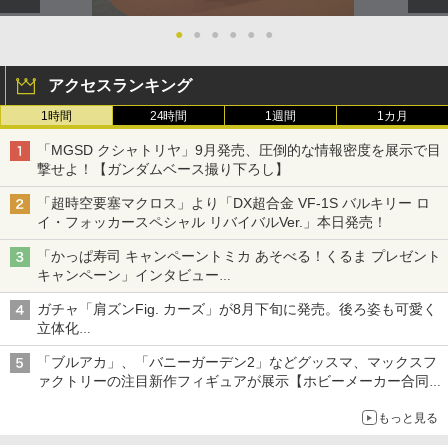
●
●
●
●
●
●
アクセスランキング
1時間
24時間
1週間
1カ月
「MGSD クシャトリヤ」9月発売、圧倒的な情報密度を展示で目
撃せよ！【ガンダムベース撮り下ろし】
「超時空要塞マクロス」より「DX超合金 VF-1S バルキリー ロ
イ・フォッカースペシャル リバイバルVer.」本日発売！
「かっぱ寿司 キャンペーントミカ あそべる！くるま プレゼント
キャンペーン」インタビュー
子どもが楽しめるかっぱ寿司ならではの体験とコラボの楽しさを
ガチャ「肩ズンFig. カーズ」が8月下旬に発売。後ろ姿も可愛く
追求
立体化
ライトニング・マックィーンやメーターなど4種がラインナップ
「ブルアカ」、「バニーガーデン2」などグッスマ、マックスフ
ァクトリーの注目新作フィギュアが展示【ホビーメーカー合同展
示会】
もっと見る