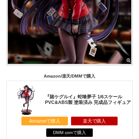
Amazon/楽天/DMMで購入
『賭ケグルイ』蛇喰夢子 1/6スケール
PVC&ABS製 塗装済み 完成品フィギュア
Amazonで購入
楽天で購入
DMM.comで購入