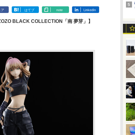
ェア
はてブ
note
LinkedIn
 BLACK COLLECTION「南 夢芽」】