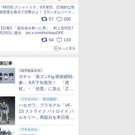
最新フォーマットでキット化！
pic.x.com/nszPIDTpbg
「MGSD クシャトリヤ」9月発売、圧倒的な情
報密度を展示で目撃せよ！【ガンダムベース撮
り下ろし】 pic.x.com/3rPjsfk7qZ
57
200
【訃報】「超合金を創った男」、村上克司氏7
月20日に逝去 pic.x.com/HuiVoquDFE
54
133
もっと見る
新記事
カプセルトイ
ガチャ「肩ズンFig.呪術廻戦-
参-」8月下旬発売！ 「虎
杖」・「伏黒」に加え「乙
骨」・「脹相」がラインナッ
プラモデル
本日発売
プ
ハセガワ、プラモデル「VF-
1S ストライク バトロイド バ
ルキリー」再販分を本日発
売！
プラモデル