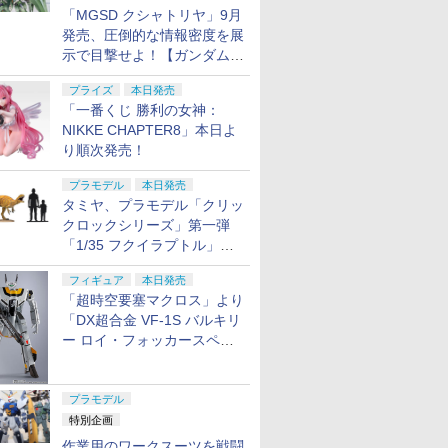
「MGSD クシャトリヤ」9月
発売、圧倒的な情報密度を展
示で目撃せよ！【ガンダムベ
ース撮り下ろし】
プライズ
本日発売
「一番くじ 勝利の女神：
NIKKE CHAPTER8」本日よ
り順次発売！
プラモデル
本日発売
タミヤ、プラモデル「クリッ
クロックシリーズ」第一弾
「1/35 フクイラプトル」本
日発売！
フィギュア
本日発売
「超時空要塞マクロス」より
「DX超合金 VF-1S バルキリ
ー ロイ・フォッカースペシ
ャル リバイバルVer.」本日発
売！
プラモデル
特別企画
作業用のワークスーツを戦闘