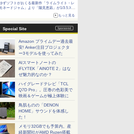
ゆずソフトがおくる最新作「ライムライト・レ
種がラインナップ
モネードジャム」より「陽見恵凪」が1/3.5スケ
ールフィギュアで登場！
もっと見る
メガネ姿も表現できるオプションパーツが付属
Special Site
Amazon プライムデー過去最
安! Anker注目プロジェクタ
ー3モデルを使ってみた
AIスマートノートの
iFLYTEK「AINOTE 2」はな
ぜ魅力的なのか？
ハイグレードテレビ「TCL
Q7D Pro」。圧巻の色彩美で
映画＆ゲームが極上体験に
鳥肌ものの「DENON
HOME」サウンドを体感し
た！
メモリ32GBでも予算内。産
経新聞社がAMD Ryzen搭載