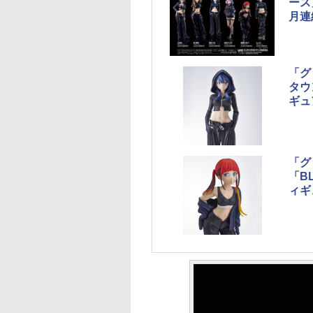
ース
月連
「グ
タウ
ギュ
「グ
「BL
ィギ