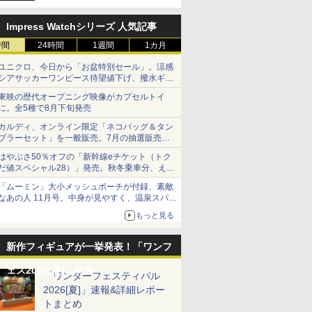
定
Impress Watchシリーズ 人気記事
時間
24時間
1週間
1カ月
ユニクロ、今日から「お盆特別セール」。涼感
シアサッカーワンピース待望値下げ、撥水ギア
ショーツは1990円に
東映の歴代オープニング映像がカプセルトイ
に。全5種で8月下旬発売
カルディ、オンライン限定「ネコバッグ＆タン
ブラーセット」を一般販売。7月の抽選販売の
当選無効分
はやぶさ50％オフの「新幹線eチケット（トク
だ値スペシャル28）」発売。秋冬乗車分、えき
ねっと限定
「ムーミン」大小メッシュポーチが付録、素敵
なあの人 11月号。中身が見やすく、温泉スパに
も使える
もっと見る
新作フィギュアが一挙発表！「ワンフ
ェス2026[夏]」特集
「ワンダーフェスティバル
2026[夏]」速報&詳細レポー
トまとめ