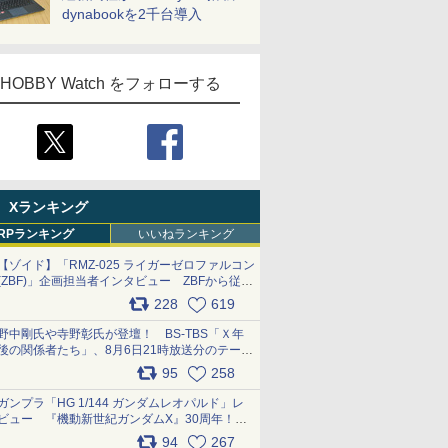
dynabookを2千台導入
HOBBY Watch をフォローする
Xランキング
RPランキング
いいねランキング
【ゾイド】「RMZ-025 ライガーゼロファルコン
(ZBF)」企画担当者インタビュー ZBFから従来
デザインまで再現可能なボリューム満点のキッ
228
619
ト pic.x.com/6zOqQAQKkX
野中剛氏や寺野彰氏が登壇！ BS-TBS「Ｘ年
後の関係者たち」、8月6日21時放送分のテーマ
は「超合金」！ pic.x.com/uWyt1uyuFm
95
258
ガンプラ「HG 1/144 ガンダムレオパルド」レ
ビュー 『機動新世紀ガンダムX』30周年！イ
ンナーアームガトリングの変形機構まで再現し
94
267