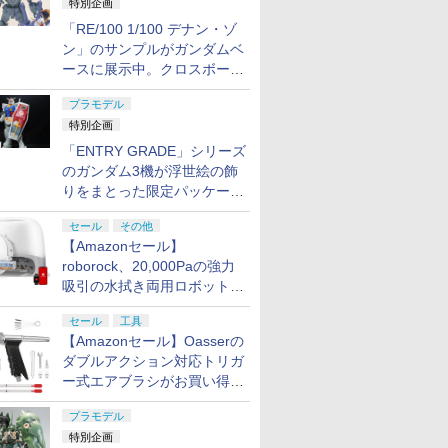
特別企画
「RE/100 1/100 デナン・ゾ
ン」のサンプルがガンダムベ
ースに展示中。クロスボー
ン・バンガードの制式量産機
プラモデル
が間もなく発送【ガンダムベ
特別企画
ース撮り下ろし】
「ENTRY GRADE」シリーズ
のガンダム3機が浮世絵の飾
りをまとった限定パッケージ
で8月29日に発売！ お土産
セール
その他
にもピッタリ!?【ガンダムベ
【Amazonセール】
ース撮り下ろし】
roborock、20,000Paの強力
吸引の水拭き両用ロボット掃
除機「Qrevo Curv 2 Flow」
セール
工具
がお買い得！
【Amazonセール】Oasserの
ダブルアクション対応トリガ
ー式エアブラシがお買い得価
格で登場！
プラモデル
特別企画