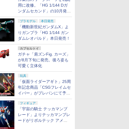
用に改修。「HG 1/144 Dガ
ンダムセカンド」の10月発送
分が予約受付中【ガンダムベ
プラモデル
本日発売
ース撮り下ろし】
「機動新世紀ガンダムX」よ
りガンプラ「HG 1/144 ガン
ダムレオパルド」本日発売！
カプセルトイ
ガチャ「肩ズンFig. カーズ」
が8月下旬に発売。後ろ姿も
可愛く立体化
玩具
「仮面ライダーアギト」25周
年記念商品「CSGフレイムセ
イバー」がプレバンにて予約
開始
フィギュア
「宇宙の騎士 テッカマンブ
レード」よりテッカマンブレ
ードがリボルテック アメイ
ジング・ヤマグチで商品化決