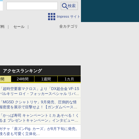
Impress サイト
全カテゴリ
材料
セール
アクセスランキング
時間
24時間
1週間
1カ月
「超時空要塞マクロス」より「DX超合金 VF-1S
バルキリー ロイ・フォッカースペシャル リバイ
バルVer.」本日発売！
「MGSD クシャトリヤ」9月発売、圧倒的な情
報密度を展示で目撃せよ！【ガンダムベース撮
り下ろし】
「かっぱ寿司 キャンペーントミカ あそべる！く
るま プレゼントキャンペーン」インタビュー
子どもが楽しめるかっぱ寿司ならではの体験と
ガチャ「肩ズンFig. カーズ」が8月下旬に発売。
コラボの楽しさを追求
後ろ姿も可愛く立体化
ライトニング・マックィーンやメーターなど4