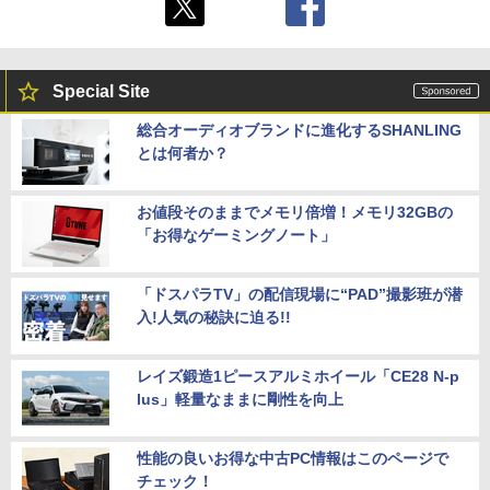
Special Site
総合オーディオブランドに進化するSHANLING
とは何者か？
お値段そのままでメモリ倍増！メモリ32GBの
「お得なゲーミングノート」
「ドスパラTV」の配信現場に“PAD”撮影班が潜
入!人気の秘訣に迫る!!
レイズ鍛造1ピースアルミホイール「CE28 N-p
lus」軽量なままに剛性を向上
性能の良いお得な中古PC情報はこのページで
チェック！