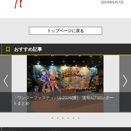
2024年6月7日
トップページに戻る
おすすめ記事
「ワンダーフェスティバル2026[夏]」速報&詳細レポー
トまとめ
●
●
●
●
●
●