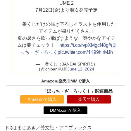
UME 2
7月12日(金)より順次発売予定
一番くじだけの描き下ろしイラストを使用した
アイテムが盛りだくさん！
夏の暑さを吹っ飛ばすような、爽やかなアイテ
ムは要チェック！！
https://t.co/rvpXMgcN8g
#ぼ
っち・ざ・ろっく
pic.twitter.com/4K99hirMJh
— 一番くじ（BANDAI SPIRITS）
(@ichibanKUJI)
June 12, 2024
Amazon/楽天/DMMで購入
「ぼっち・ざ・ろっく！」関連商品
Amazonで購入
楽天で購入
DMM.comで購入
(C)はまじあき／芳文社・アニプレックス