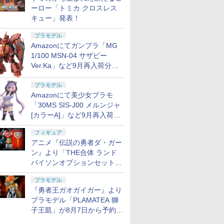
ーロー「トミカ クロスレス
キュー」発表！
プラモデル
Amazonにてガンプラ「MG
1/100 MSN-04 サザビー
Ver.Ka」など9月再入荷分が
販売再開！
プラモデル
Amazonにて美少女プラモ
「30MS SIS-J00 メルンジャ
[カラーA]」など9月再入荷分
が販売再開！
フィギュア
アニメ『伝説の勇者ダ・ガー
ン』より「THE合体 ランド
バイソンオプションセット」
が8月7日から予約受付開始！
プラモデル
『勇者王ガオガイガー』より
プラモデル「PLAMATEA 獅
子王凱」が8月7日から予約受
付開始！