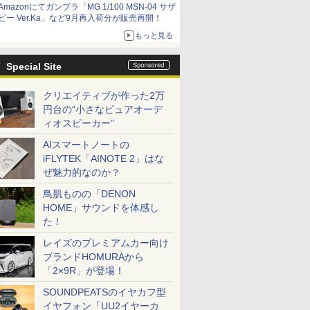
Amazonにてガンプラ「MG 1/100 MSN-04 サザ
ビー Ver.Ka」など9月再入荷分が販売再開！
もっと見る
Special Site
クリエイティブが作った2万
円台の“小さなピュアオーデ
ィオスピーカー”
AIスマートノートの
iFLYTEK「AINOTE 2」はな
ぜ魅力的なのか？
鳥肌ものの「DENON
HOME」サウンドを体感し
た！
レイズのプレミアムカー向け
ブランドHOMURAから
「2×9R」が登場！
SOUNDPEATSのイヤカフ型
イヤフォン「UU2イヤーカ