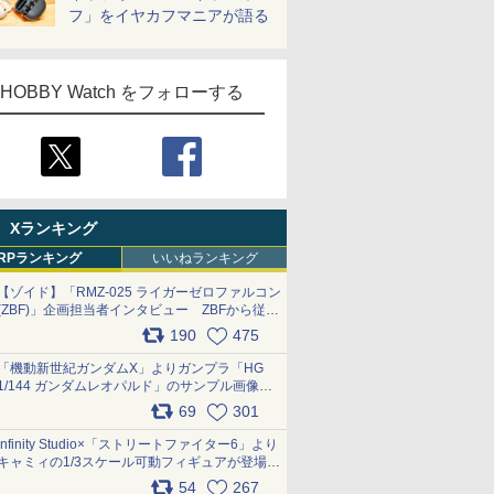
フ」をイヤカフマニアが語る
HOBBY Watch をフォローする
Xランキング
RPランキング
いいねランキング
【ゾイド】「RMZ-025 ライガーゼロファルコン
(ZBF)」企画担当者インタビュー ZBFから従来
デザインまで再現可能なボリューム満点のキッ
190
475
ト pic.x.com/6zOqQAQKkX
「機動新世紀ガンダムX」よりガンプラ「HG
1/144 ガンダムレオパルド」のサンプル画像が
公開！ 8月8日発売予定
69
301
pic.x.com/lTnGoAKCSY
Infinity Studio×「ストリートファイター6」より
キャミィの1/3スケール可動フィギュアが登場
pic.x.com/Eam6ArWJLs
54
267