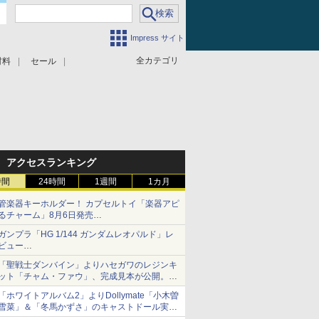
Impress サイト
全カテゴリ
材料
セール
アクセスランキング
時間
24時間
1週間
1カ月
管楽器キーホルダー！ カプセルトイ「楽器アピ
るチャーム」8月6日発売
チューバ、テナサクなど5種各3色
ガンプラ「HG 1/144 ガンダムレオパルド」レ
ビュー
『機動新世紀ガンダムX』30周年！インナーア
「聖戦士ダンバイン」よりハセガワのレジンキ
ームガトリングの変形機構まで再現し最新フォ
ット「チャム・ファウ」、完成見本が公開。9
ーマットでキット化！
月3日頃発売予定
「ホワイトアルバム2」よりDollymate「小木曽
雪菜」＆「冬馬かずさ」のキャストドール実物
見本が東京フィギュアギャラリーにて展示中