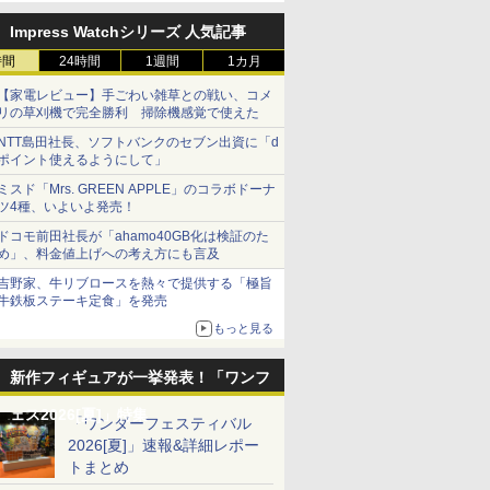
Impress Watchシリーズ 人気記事
時間
24時間
1週間
1カ月
【家電レビュー】手ごわい雑草との戦い、コメ
リの草刈機で完全勝利 掃除機感覚で使えた
NTT島田社長、ソフトバンクのセブン出資に「d
ポイント使えるようにして」
ミスド「Mrs. GREEN APPLE」のコラボドーナ
ツ4種、いよいよ発売！
ドコモ前田社長が「ahamo40GB化は検証のた
め」、料金値上げへの考え方にも言及
吉野家、牛リブロースを熱々で提供する「極旨
牛鉄板ステーキ定食」を発売
もっと見る
新作フィギュアが一挙発表！「ワンフ
ェス2026[夏]」特集
「ワンダーフェスティバル
2026[夏]」速報&詳細レポー
トまとめ