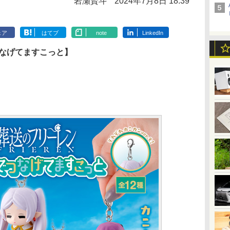
岩瀬賢斗
2024年7月8日 18:39
ェア
はてブ
note
LinkedIn
つなげてますこっと】