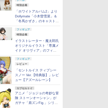
ドール
特別企画
「ホワイトアルバム2」より
Dollymate「小木曽雪菜」＆
「冬馬かずさ」のキャストド
ール実物見本が東京フィギュ
フィギュア
アギャラリーにて展示中
特別企画
イラストレーター・魔太郎氏
オリジナルイラスト「専属メ
イド オリヴィア」のフィギ
ュア彩色原型が東京フィギュ
フィギュア
アギャラリーにて展示中
レビュー
「セントルイス ティプシー
スノー Ver.【特典版】」レビ
ュー【アズールレーン】
カプセルトイ
アニメ「ジョジョの奇妙な冒
険 ストーンオーシャン」が
ガチャ「肩ズンFig.」シリー
ズに登場