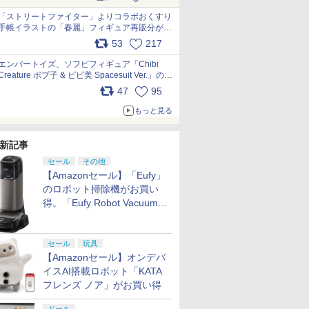
「ストリートファイター」よりコラボおくすり
手帳イラストの「春麗」フィギュア再販分が本
日出荷開始 pic.x.com/toUc1MHr41
53
217
エンバートイズ、ソフビフィギュア「Chibi
Creature ポプ子 & ピピ美 Spacesuit Ver.」の発
売中止を発表 pic.x.com/Ri45iFeYjn
47
95
もっと見る
新記事
セール
その他
【Amazonセール】「Eufy」
のロボット掃除機がお買い
得。「Eufy Robot Vacuum
Omni S2」も対象に
セール
玩具
【Amazonセール】オンデバ
イスAI搭載ロボット「KATA
フレンズ ノア」がお買い得