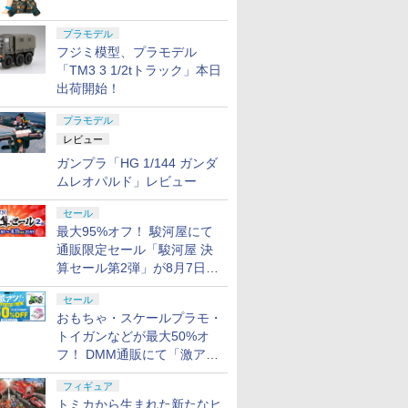
プラモデル
フジミ模型、プラモデル
「TM3 3 1/2tトラック」本日
出荷開始！
プラモデル
レビュー
ガンプラ「HG 1/144 ガンダ
ムレオパルド」レビュー
セール
最大95%オフ！ 駿河屋にて
通販限定セール「駿河屋 決
算セール第2弾」が8月7日12
時より開催
セール
おもちゃ・スケールプラモ・
トイガンなどが最大50%オ
フ！ DMM通販にて「激ア
ツ！おもちゃ・ホビー夏セー
フィギュア
ル」が開催
トミカから生まれた新たなヒ