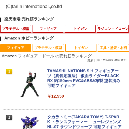
(C)tarlin international.,co.ltd
楽天市場 売れ筋ランキング
プラモデル・模型
フィギュア
トイガン
ラジコン・ドローン
Amazon ホビーランキング
フィギュア
プラモデル・模型
トイガン
工具・塗装・材料
【当店独自で＋P10倍★要エントリー】
★【未開封】ワンピース DXF ～THE GR
【エントリー最大10倍＆3％クーポン】K
1
1
1
Amazon フィギュア・ドール の売れ筋ランキング
【中古】[PTM] HG 1/100 YF-21 専用水
ANDLINE SERIES～ SPECIAL NEFELT
SC CO2 12gカートリッジ5本セット【あ
更新日時：2026/08/09 00:13
転写式デカール マクロスプラス プラモ
ARI VIVI ネフェルタリ ビビ フィギュア
す楽】
デル用アクセサリ(5066281) バンダイス
【都城店】
TAMASHII NATIONS S.H.フィギュアー
ピリッツ(20240120)
1
￥598
ツ（真骨彫製法） 仮面ライダーBLACK
￥700
RX 約150mm PVC&ABS&布製 塗装済み
￥400
可動フィギュア
HKS スピードローダー 36-A .38/.357 5
2
￥12,550
一番くじ デジモン 光と闇の衝突 C賞 ア
連 リボルバー用 S&W Jフレーム M36 M
2
【公式】つくるんです「サメ」TG274／
グモン＆ガブモン セットフィギュア【中
60対応
2
あんしん日本語説明書・サポート付 3D
古】ホビー フィギュア 53H11719037
ウッドパズル 手作り 工作 おうち時間 誕
￥2,705
タカラトミー(TAKARA TOMY) T-SPAR
生日 知育 夏休み 動物 どうぶつ アニマル
2
￥2,800
K トランスフォーマー ニューレジェンズ
鮫
NL-07 サウンドウェーブ 可動フィギュア