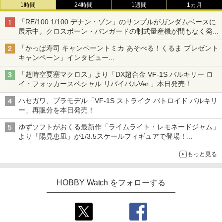
1時間
24時間
1週間
1カ月
「RE/100 1/100 デナン・ゾン」のサンプルがガンダムベースに
展示中。クロスボーン・バンガードの制式量産機が間もなく発送
【ガンダムベース撮り下ろし】
「かっぱ寿司 キャンペーントミカ あそべる！くるま プレゼント
キャンペーン」インタビュー
子どもが楽しめるかっぱ寿司ならではの体験とコラボの楽しさを
「超時空要塞マクロス」より「DX超合金 VF-1S バルキリー ロ
追求
イ・フォッカースペシャル リバイバルVer.」本日発売！
ハセガワ、プラモデル「VF-1S ストライク バトロイド バルキリ
ー」再販分を本日発売！
ゆずソフトがおくる最新作「ライムライト・レモネードジャム」
より「陽見恵凪」が1/3.5スケールフィギュアで登場！
メガネ姿も表現できるオプションパーツが付属
もっと見る
HOBBY Watch をフォローする