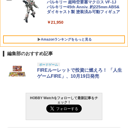
バルキリー 超時空要塞マクロス VF-1J
バルキリー45th Anniv. 約225mm ABS&
￥440
ダイキャスト製 塗装済み可動フィギュア
￥21,950
Amazonランキングをもっと見る
編集部のおすすめ記事
BANDAI SPIRITS(バンダイ スピリッツ)
東京マルイ(TOKYO MARUI) No.25 コル
GSIクレオス Mr.トップコート 水性プレ
ボードゲーム
1
1
1
30MS SIS-J00 メルンジャ[カラーA] 色
ト ガバメント HG 18歳以上エアーHOP
ミアムトップコートスプレー 光沢 88ml
FIREルーレットで投資に燃えろ！ 「人生
分け済みプラモデル
ハンドガン
ホビー用仕上材 B601
ゲームFIRE」、10月19日発売
￥4,200
￥3,384
￥748
HOBBY Watchをフォローして最新記事をチ
ェック！
BANDAI SPIRITS(バンダイ スピリッツ)
東京マルイ (TOKYO MARUI) ガスブロー
LOCTITE(ロックタイト) シールはがし
2
2
2
機動警察パトレイバー EZY RG 1/48 AV-
バックマシンガン No.14 20式 5.56mm
プレミアム 220ml
98Plus (イングラム・プラス) 色分け済
小銃 18歳以上 ガスブローバック
みプラモデル
￥962
￥240,000