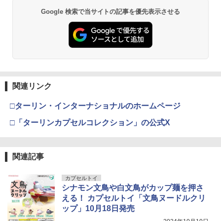
￥6,600
Google 検索で当サイトの記事を優先表示させる
タミヤ クラフトツールシリーズ No.123
東京マルイ(TOKYO MARUI) No.21 H&K
3
3
先細薄刃ニッパー (ゲートカット用) プラ
BANDAI SPIRITS(バンダイ スピリッツ)
USP HG 18歳以上エアーHOPハンドガン
3
モデル用工具 74123
HGAW 機動新世紀ガンダムX ガンダムエ
アマスター 1/144スケール 色分け済みプ
￥3,409
ラモデル
￥2,674
￥3,600
関連リンク
東京マルイ(TOKYO MARUI) No.16 H&K
4
GSIクレオス Mr.トップコート 水性プレ
USP 10歳以上エアーHOPハンドガン 手
4
□ターリン・インターナショナルのホームページ
ミアムトップコートスプレー つや消し 8
動
8ml ホビー用仕上材 B603
HG 機動戦士ガンダム00 グラハム専用ユ
4
□「ターリンカプセルコレクション」の公式X
ニオンフラッグカスタム 1/144スケール
￥2,666
色分け済みプラモデル
￥710
￥1,800
関連記事
東京マルイ No.10 ハイキャパ5.1 10歳以
5
タミヤ(TAMIYA) メイクアップ材シリー
上 電動ブローバック フルオート
5
カプセルトイ
ズ No.3 タミヤセメント(角びん) 40ml 模
シナモン文鳥や白文鳥がカップ麺を押さ
型用接着剤 87003
BANDAI SPIRITS(バンダイスピリッツ)
￥3,815
5
える！ カプセルトイ「文鳥ヌードルクリ
30MS SIS-H00 セスティエ[カラーC] 色
分け済みプラモデル
￥184
ップ」10月18日発売