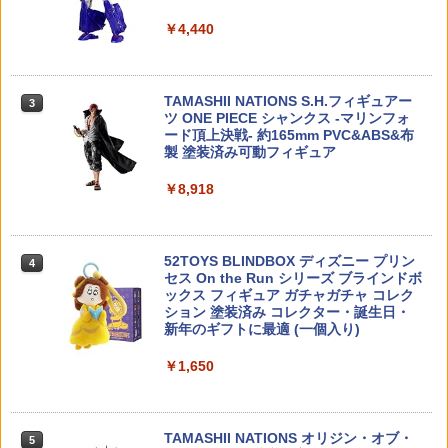
￥935
スコープ 校正器 照準 調整 4.5mm-20.5
3
￥4,440
PLAMATEA ミューズボディ：いちか ビ
mm 12番 ゼロイン クレー射撃 競技銃 ス
3
キニVer. Cタイプ プラモデル[グッドスマ
ナイパー ライフル 猟銃 散弾銃 エアガン
イルカンパニー]【送料無料】《発売済・
空気銃 ボアサイター 銃砲
超ロングセラー！【公式】つくるんです
在庫品》
3
TAMASHII NATIONS S.H.フィギュアー
TG401 「観覧車」3D ウッドパズル／あ
3
￥4,680
ツ ONE PIECE シャンクス -マリンフォ
んしん日本語説明書付 手作りキット 脳
￥3,150
ード頂上決戦- 約165mm PVC&ABS&布
トレ 小学生 大人 工作キット 段ボール お
製 塗装済み可動フィギュア
うち時間 誕生日 知育 Robotime
アクセサリー M1カービン スリングオイ
4
￥8,918
￥1,210
【未開封】一番くじ ジョジョの奇妙な冒
ラーセット (トイガン)
4
険 ストーンオーシャン The way to hea
ven B賞：エンリコ・Pフィギュア【広田
￥6,578
店】
52TOYS BLINDBOX ディズニー プリン
KBモデル ノンスケール BK117B-2 ドク
4
4
セス On the Run シリーズ ブラインドボ
ターヘリ JA6667【KBM002】 ミニカー
￥3,300
ックス フィギュア ガチャガチャ コレク
ション 塗装済み コレクター・誕生日・
￥1,262
【エントリー最大10倍＆3％クーポン】V
5
新年のギフトに最適 (一個入り)
T タイプ DEFENDER CCW マイクロド
ットサイト ブラック/デザートカラー （5
ポケットモンスター モンコレ ML-02 ル
5
￥1,650
98）【あす楽】
ギア
光栄堂 コルクシート A2(約450×600mm)
5
CS-A2【最短営業日発送】光栄堂 地面
￥7,780
￥1,716
砂地 模型 ジオラマ 建築模型 クラフト ハ
TAMASHII NATIONS オリジン・オブ・
ンドメイド 工作 自由研究 鉄道模型
5