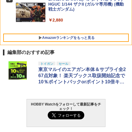
￥4,080
￥11,800
TAMASHII NATIONS S.H.フィギュアー
HGUC 1/144 ザクII (ガルマ専用機) (機動
5
【8/10まで:ポイント7倍】Holy Stone
ツ 呪術廻戦 伏黒甚爾 約155mm PVC&A
戦士ガンダム)
￥2,797
5
ドローン 小型 子供 100g未満 室内 初心
BS製 塗装済み可動フィギュア
者 バッテリー3個付き 超安定 高度維持
￥2,880
モード1/2自由転換可 誕生日 男の子 女の
￥13,350
子 小学生 プレゼント 10歳 12歳 贈り物
ギフト 親子ゲーム 最大飛行時間合計20
Amazonランキングをもっと見る
分 国内認証済みHS210赤
￥5,390
編集部のおすすめ記事
東京マルイ(TOKYO MARUI) No.25 コル
タミヤ クラフトツールシリーズ No.123
トイガン
セール
1
1
ト ガバメント HG 18歳以上エアーHOP
先細薄刃ニッパー (ゲートカット用) プラ
東京マルイのエアガン本体＆サプライ全2
ハンドガン
モデル用工具 74123
67点対象！ 楽天ブックス取扱開始記念で
10％ポイントバックorポイント10倍キャ
￥3,384
￥2,781
ンペーン開催中
HOBBY Watchをフォローして最新記事をチ
東京マルイ (TOKYO MARUI) ガスブロー
LOCTITE(ロックタイト) シールはがし
2
2
ェック！
バックマシンガン No.14 20式 5.56mm
プレミアム 220ml
小銃 18歳以上 ガスブローバック
￥962
￥193,900