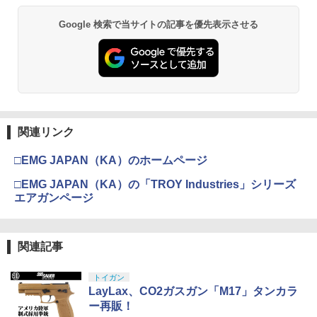
Google 検索で当サイトの記事を優先表示させる
GSIクレオス Mr.トップコート 水性プレ
東京マルイ No.10 ハイキャパ5.1 10歳以
3
3
ミアムトップコートスプレー 光沢 88ml
上 電動ブローバック フルオート
ホビー用仕上材 B601
￥3,815
￥748
東京マルイ(TOKYO MARUI) No.21 H&K
4
関連リンク
タミヤ(TAMIYA) メイクアップ材シリー
USP HG 18歳以上エアーHOPハンドガン
4
ズ No.3 タミヤセメント(角びん) 40ml 模
□EMG JAPAN（KA）のホームページ
型用接着剤 87003
￥3,409
□EMG JAPAN（KA）の「TROY Industries」シリーズ
￥184
エアガンページ
東京マルイ No.2 ワルサーP38 10歳以上
5
エアーHOPハンドガン 手動
GSIクレオス Mr.トップコート 水性プレ
5
関連記事
ミアムトップコートスプレー つや消し 8
￥2,710
8ml ホビー用仕上材 B603
トイガン
￥710
LayLax、CO2ガスガン「M17」タンカラ
ー再販！