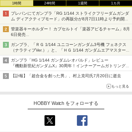
1時間
24時間
1週間
1カ月
プレバンにてガンプラ「RG 1/144 ストライクフリーダムガンダ
ム ディアクティブモード」の再販分が8月7日11時より予約開
始！
管楽器キーホルダー！ カプセルトイ「楽器アピるチャーム」8月
6日発売
チューバ、テナサクなど5種各3色
ガンプラ、「ＲＧ 1/144 ユニコーンガンダム3号機 フェネクス
（ナラティブVer.）」と、「ＨＧ 1/144 ガンダムエアマスターバ
ースト」再販
ガンプラ「HG 1/144 ガンダムレオパルド」レビュー
『機動新世紀ガンダムX』30周年！インナーアームガトリングの
変形機構まで再現し最新フォーマットでキット化！
【訃報】「超合金を創った男」、村上克司氏7月20日に逝去
もっと見る
HOBBY Watch をフォローする