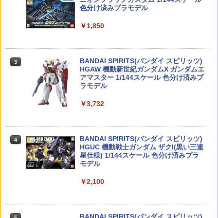
ーサー専用)【GPW21】 ラジコン用
￥11,031
RX 約150mm PVC&ABS&布製 塗装済み
色分け済みプラモデル
可動フィギュア
￥2,970
￥1,850
Rapidfire DC1100/20C-2S (A)-T-S 7.4V
フジミ 1/700 波シリーズ(スナップ仕様)
3
3
￥11,000
リポバッテリー スティックタイプ T-plu
No.1 EX-2 日本海軍戦艦 大和 (天一号作
【中古】 バンダイスピリッツ DX超合金
3
g 短縮コード | 電動ガン バッテリー リポ
戦/昭和20年) 特別仕様 (木甲板シール付
VF-17S ナイトメアステルスバルキリー
バッテリー 7.4v エアガン エアーガン 電
き) プラモデル 【8月予約】
(ガムリン木崎機) 【A´】 未開封品/箱少
動エアガン 電動エアーガン ライフル サ
◆在庫処分特別価格◆4DRCドローン HD
BANDAI SPIRITS(バンダイ スピリッツ)
し傷みあり
3
3
バゲー サバイバルゲーム ガンバッテリ
カメラ付き 初心者向け スマホ操作 LED
TAMASHII NATIONS S.H.フィギュアー
HGAW 機動新世紀ガンダムX ガンダムエ
3
￥3,770
ー LiPo リポ 電動ガンバッテリー
ライト付き 夜間飛行 リモコンと収納パ
ツ ONE PIECE シャンクス -マリンフォ
アマスター 1/144スケール 色分け済みプ
￥11,088
ック一体 3つのバッテリー飛行時間最大3
ード頂上決戦- 約165mm PVC&ABS&布
ラモデル
0分 高度保持 自動ホバーヘッドレスモー
製 塗装済み可動フィギュア
￥2,580
ドドローン プレゼントv20【無料ラッピ
￥3,732
【当店独自で＋P10倍★要エントリー】
4
ング袋】
￥8,918
【中古】[PTM] 1/100 XM-07 ビギナギナ
送料無料◆デスクトップリアルマッコイ
4
機動戦士ガンダムF91 プラモデル(00317
ドラゴンボール 06 孫悟空＆ブルマ -限定
￥3,580
【送料無料】Bolle Safety IRI-s アイリ
00) バンダイ(20180302)
復刻仕様版- メガハウス フィギュア 【2
4
ス 保護メガネ ゴーグル サバゲー シュー
BANDAI SPIRITS(バンダイ スピリッツ)
月予約】
4
ティング グラス ボレーセイフティ 【レ
TAMASHII NATIONS S.H.フィギュアー
HGUC 機動戦士ガンダム ザクI(黒い三連
4
￥3,948
ビューキャンペーン対象商品】
ツ 攻殻機動隊 THE GHOST IN THE SHE
星仕様) 1/144スケール 色分け済みプラ
￥11,580
タカラトミー トミカ ジョブレイバー TJ
LL 草薙素子 約140mm PVC&ABS製 塗
モデル
4
BDX ギガントポリスブレイバーエターナ
装済み可動フィギュア
￥2,660
ル DXセット
￥2,100
ゲインコーププロダクツ 1/64 ミニ クー
5
￥9,618
パー ＃87 スペアタイヤ2個付 (レッド)
BANDAI SPIRITS S.H.Figuarts(真骨彫
5
￥4,779
ミニカー KS078-660 （ZM168887）
製法) 仮面ライダーBLACK RX
バトラークリーク OBJ 02A（30.0mm）
5
バトラーキャップ フリップオープン
BANDAI SPIRITS(バンダイ スピリッツ)
5