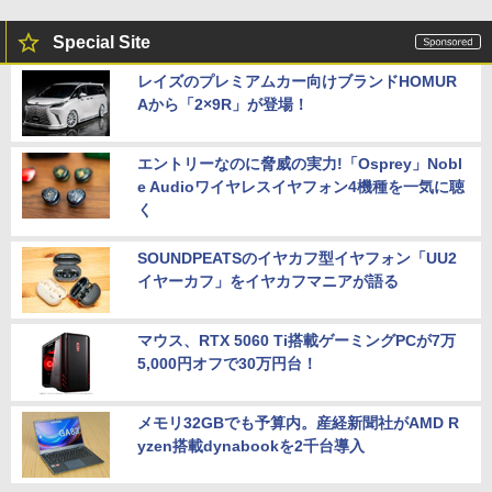
Special Site
レイズのプレミアムカー向けブランドHOMUR
Aから「2×9R」が登場！
エントリーなのに脅威の実力!「Osprey」Nobl
e Audioワイヤレスイヤフォン4機種を一気に聴
く
SOUNDPEATSのイヤカフ型イヤフォン「UU2
イヤーカフ」をイヤカフマニアが語る
マウス、RTX 5060 Ti搭載ゲーミングPCが7万
5,000円オフで30万円台！
メモリ32GBでも予算内。産経新聞社がAMD R
yzen搭載dynabookを2千台導入