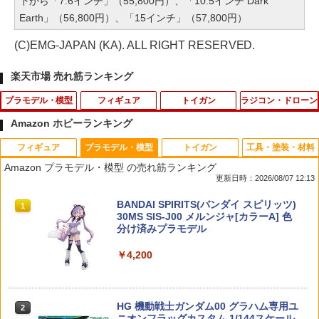
下から「7.6インチ」（55,800円）、「10.5インチ Dark
Earth」（56,800円）、「15インチ」（57,800円）
(C)EMG-JAPAN (KA). ALL RIGHT RESERVED.
楽天市場 売れ筋ランキング
プラモデル・模型
フィギュア
トイガン
ラジコン・ドローン
Amazon ホビーランキング
フィギュア
プラモデル・模型
トイガン
工具・塗装・材料
C.F.C.-Heritage Edition- 新世紀GPXサ
デスクトップリアルマッコイ ドラゴンボ
6連ショットシェルホルダー 排莢式ショ
Rapidfire DC1100/20C-2S (A)-T 7.4Vリ
1
1
1
1
Amazon プラモデル・模型 の売れ筋ランキング
イバーフォーミュラ アオイステルスジャ
ール 06 孫悟空＆ブルマ -限定復刻仕様
ットガン XM1014用 カスタムパーツ ポ
ポバッテリー スティックタイプ T-plug |
更新日時：2026/08/07 12:13
ガーZ-7[メガハウス]《03月予約》
版- 完成品フィギュア[メガハウス]《02
ートロード
41px リポバッテリー lipoバッテリー バ
月予約》
ッテリー 7.4v 電動ガン サバイバルゲー
タカラトミー(TAKARA TOMY) T-SPAR
BANDAI SPIRITS(バンダイ スピリッツ)
ム サバゲー サバゲ エアガン エアーガン
1
1
￥3,640
￥1,400
K トランスフォーマー ニューレジェンズ
30MS SIS-J00 メルンジャ[カラーA] 色
サバゲー装備 装備 サバゲー用品 サバゲ
￥11,030
NL-07 サウンドウェーブ 可動フィギュア
分け済みプラモデル
ーグッズ ミリタリーグッズ
￥4,440
￥4,200
￥2,580
C.F.C.-Heritage Edition- 新世紀GPXサ
東京マルイ P-90用 68連スペアマガジン
2
2
イバーフォーミュラ プロトジャガーZ-6
figma 『東島丹三郎は仮面ライダーにな
NO97
2
[メガハウス]《03月予約》
りたい』 岡田ユリコ（電波人間タックル
Ver.） (塗装済み可動フィギュア)
￥2,490
TAMASHII NATIONS S.H.フィギュアー
HG 機動戦士ガンダム00 グラハム専用ユ
京商 ステアリングサーボ (ハングオンレ
2
2
￥3,640
2
ツ（真骨彫製法） 仮面ライダーBLACK
ニオンフラッグカスタム 1/144スケール