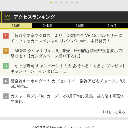
●
●
●
●
●
●
アクセスランキング
1時間
24時間
1週間
1カ月
「超時空要塞マクロス」より「DX超合金 VF-1S バルキリー ロ
イ・フォッカースペシャル リバイバルVer.」本日発売！
「MGSD クシャトリヤ」9月発売、圧倒的な情報密度を展示で目
撃せよ！【ガンダムベース撮り下ろし】
「かっぱ寿司 キャンペーントミカ あそべる！くるま プレゼント
キャンペーン」インタビュー
子どもが楽しめるかっぱ寿司ならではの体験とコラボの楽しさを
管楽器キーホルダー！ カプセルトイ「楽器アピるチャーム」8月
追求
6日発売
チューバ、テナサクなど5種各3色
ガチャ「肩ズンFig. カーズ」が8月下旬に発売。後ろ姿も可愛く
立体化
ライトニング・マックィーンやメーターなど4種がラインナップ
もっと見る