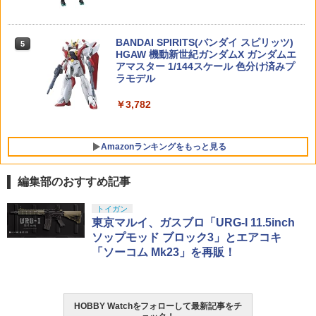
装済み可動フィギュア
remium #10 30ml
4 ベギルベウ
止血帯 固定ベルト 応急手当用 サバイバ
PLAMATEA Fate/Grand Order バーサー
5
5
￥9,000
￥1,100
￥1,760
ルゲーム 止血ベルト ワンタッチバンド
カー/アルトリア・キャスター プラモデ
地震 登山 野外活動 に ATBND38
BANDAI SPIRITS(バンダイ スピリッツ)
ル[グッドスマイルカンパニー]【送料無
5
HGAW 機動新世紀ガンダムX ガンダムエ
料】《発売済・在庫品》
アマスター 1/144スケール 色分け済みプ
￥1,250
52TOYS BLINDBOX ディズニー プリン
ラモデル
5
￥7,920
HGAW 1/144 『機動新世紀ガンダムX』
セス On the Run シリーズ ブラインドボ
5
ガンダムエアマスター (プラモデル)
ックス フィギュア ガチャガチャ コレク
￥3,782
ション 塗装済み コレクター・誕生日・
新年のギフトに最適 (一個入り)
￥2,090
Amazonランキングをもっと見る
￥1,650
編集部のおすすめ記事
東京マルイ(TOKYO MARUI) No.25 コル
LOCTITE(ロックタイト) シールはがし
トイガン
1
1
ト ガバメント HG 18歳以上エアーHOP
プレミアム 220ml
東京マルイ、ガスブロ「URG-I 11.5inch
ハンドガン
ソップモッド ブロック3」とエアコキ
￥962
「ソーコム Mk23」を再販！
￥3,384
HOBBY Watchをフォローして最新記事をチ
GSIクレオス Mr.トップコート 水性プレ
東京マルイ (TOKYO MARUI) ガスブロー
2
2