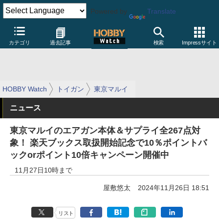
Powered by
Translate
カテゴリ
過去記事
検索
Impressサイト
HOBBY Watch
トイガン
東京マルイ
ニュース
東京マルイのエアガン本体＆サプライ全267点対
象！ 楽天ブックス取扱開始記念で10％ポイントバ
ックorポイント10倍キャンペーン開催中
11月27日10時まで
屋敷悠太
2024年11月26日 18:51
リスト