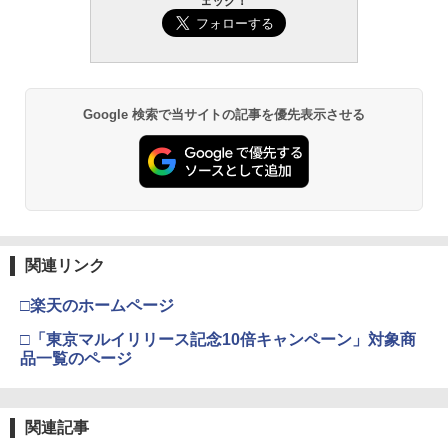
ェック！
ミアムトップコートスプレー 光沢 88ml
バックマシンガン No.14 20式 5.56mm
ホビー用仕上材 B601
小銃 18歳以上 ガスブローバック
￥748
￥196,000
Google 検索で当サイトの記事を優先表示させる
タミヤ クラフトツールシリーズ No.123
東京マルイ(TOKYO MARUI) No.21 H&K
3
3
先細薄刃ニッパー (ゲートカット用) プラ
USP HG 18歳以上エアーHOPハンドガン
モデル用工具 74123
￥3,409
￥2,781
クラウンモデル AK47 10歳以上 エアー
4
関連リンク
タミヤ(TAMIYA) メイクアップ材シリー
コッキングライフル ブラック
4
ズ No.3 タミヤセメント(角びん) 40ml 模
□楽天のホームページ
型用接着剤 87003
￥4,761
□「東京マルイリリース記念10倍キャンペーン」対象商
￥184
品一覧のページ
東京マルイ No.10 ハイキャパ5.1 10歳以
5
上 電動ブローバック フルオート
GSIクレオス Mr.トップコート 水性プレ
5
関連記事
ミアムトップコートスプレー つや消し 8
￥3,815