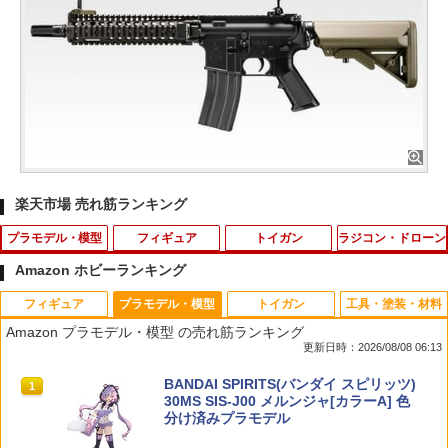
楽天市場 売れ筋ランキング
プラモデル・模型
フィギュア
トイガン
ラジコン・ドローン
Amazon ホビーランキング
フィギュア
プラモデル・模型
トイガン
工具・塗装・材料
芝生マット 小 タケダ takeda【3色展
【未開封】タイトーくじ 初音ミク×ROD
MILITARY-BASE 星条旗パッチ 刺繍 82×
タカラトミー ゴー!ゴー!びーくるずー び
1
1
1
1
Amazon プラモデル・模型 の売れ筋ランキング
開】イエローグリーン グリーン ライト
Y A賞 初音ミク×RODY フィギュア【一
50mm◆ワッペン パッチ PATCH US AR
ーくるずートミカ レッツとブルン
更新日時：2026/08/08 06:13
グリーン 300×300mm 芝生マット 人工
宮店】
MY 軍隊 アメリカ USA United State ベ
芝 シート ジオラマ 牧草 草原 庭づくり
スト バッグ カスタム リペア ベルクロ
￥710
タカラトミー(TAKARA TOMY) T-SPAR
BANDAI SPIRITS(バンダイ スピリッツ)
建築模型 フィギュア台座 プラモデル 鉄
1
1
￥6,600
K トランスフォーマー ニューレジェンズ
30MS SIS-J00 メルンジャ[カラーA] 色
道模型 工作 クラフト 室内装飾 日本製 イ
￥330
NL-07 サウンドウェーブ 可動フィギュア
分け済みプラモデル
ンテリア 工作 リアルな芝 マット