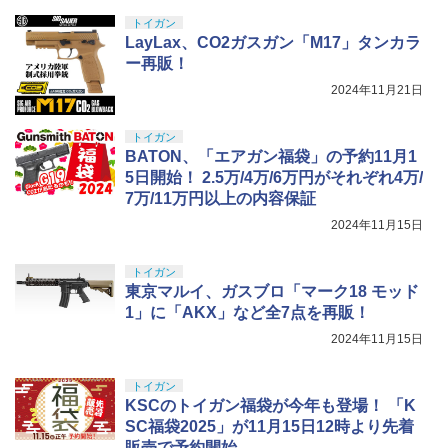
8ml ホビー用仕上材 B603
トイガン
￥710
LayLax、CO2ガスガン「M17」タンカラ
ー再販！
2024年11月21日
トイガン
BATON、「エアガン福袋」の予約11月1
5日開始！ 2.5万/4万/6万円がそれぞれ4万/
7万/11万円以上の内容保証
2024年11月15日
トイガン
東京マルイ、ガスブロ「マーク18 モッド
1」に「AKX」など全7点を再販！
2024年11月15日
トイガン
KSCのトイガン福袋が今年も登場！ 「K
SC福袋2025」が11月15日12時より先着
販売で予約開始