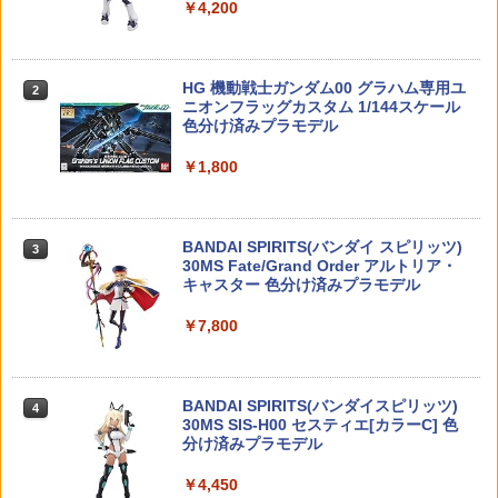
￥4,440
￥4,200
￥473
タカラトミー ゴー!ゴー!びーくるずー び
ROBOT魂 『機動戦士ガンダム』 ＜SID
2
2
ーくるずートミカ ミミィとキュルン
E MS＞ MSM-04 アッガイ ver. A.N.I.M.
OD足ゴム（2本入）［戦人 senjin サバ
2
E.（再販版） (塗装済み可動フィギュア)
ゲー アウトドア］
￥750
TAMASHII NATIONS S.H.フィギュアー
HG 機動戦士ガンダム00 グラハム専用ユ
木製エスカレーター式コースタークラフ
2
2
￥7,109
￥220
2
ツ ONE PIECE シャンクス -マリンフォ
ニオンフラッグカスタム 1/144スケール
トキット 木工作アーテック 641-58432 *
ード頂上決戦- 約165mm PVC&ABS&布
色分け済みプラモデル
ネコポス不可* からくり 夏休み 工作 組
製 塗装済み可動フィギュア
立 ジェットコースター
￥1,800
タカラトミー ゴー!ゴー!びーくるずー び
3
【中古】【未開封】星月夜ジオラマ 「一
ベアリング NTN 6202LLU 接触ゴムシー
3
3
￥8,918
￥968
ーくるずートミカ パオとガルン
番くじ フィンセント・ファン・ゴッホ」
ルド
A賞＜フィギュア＞（代引き不可）6585
￥750
￥363
BANDAI SPIRITS(バンダイ スピリッツ)
3
￥7,700
TAMASHII NATIONS S.H.フィギュアー
30MS Fate/Grand Order アルトリア・
【当店独自で＋P10倍★要エントリー】
3
3
ツ（真骨彫製法） 仮面ライダーBLACK
キャスター 色分け済みプラモデル
【中古】[TOY] DXエグゼイドゴーストア
RX 約150mm PVC&ABS&布製 塗装済み
イコン 仮面ライダーゴースト×仮面ライ
可動フィギュア
ダーエグゼイド バトンタッチキャンペー
TOPLINE TP-433 S-Line SHOCK OIL P
￥7,800
4
【ワケアリ】MILITARY-BASE(ミリタリ
ドラゴンクエスト メタリックアイテムズ
4
4
ン景品 完成トイ(67) バンダイ(2016100
remium #30 30ml
ーベース)ナイロン ハンドガンケース 36
ギャラリースペシャル 天空の剣＆天空の
1)
￥11,515
cm◆ソフトケース ハンドガンならほと
盾 【即納品・正規品】 天空 剣 盾 セット
￥1,100
んど収納可能 デザートイーグル M92 M9
ドラクエ グッズ フィギュア レプリカ 贈
￥1,170
A1 P226
BANDAI SPIRITS(バンダイスピリッツ)
り物 プレゼント ギフト
4
30MS SIS-H00 セスティエ[カラーC] 色
TAMASHII NATIONS S.H.フィギュアー
分け済みプラモデル
￥1,062
4
￥7,800
ツ 攻殻機動隊 THE GHOST IN THE SHE
LL 草薙素子 約140mm PVC&ABS製 塗
TOPLINE TP-385 S-Line SHOCK OIL P
HG 機動戦士ガンダム 水星の魔女 1／14
￥4,450
5
4