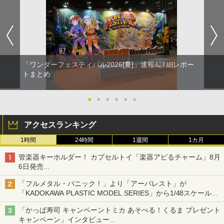
「ワンダーフェスティバル2026[夏]」速報&詳細レポー
トまとめ
●
●
●
●
●
●
アクセスランキング
1時間
24時間
1週間
1カ月
管楽器キーホルダー！ カプセルトイ「楽器アピるチャーム」8月
6日発売
チューバ、テナサクなど5種各3色
「フルメタル・パニック！」より「アーバレスト」が
「KADOKAWA PLASTIC MODEL SERIES」から1/48スケールで
登場！
「かっぱ寿司 キャンペーントミカ あそべる！くるま プレゼント
キャンペーン」インタビュー