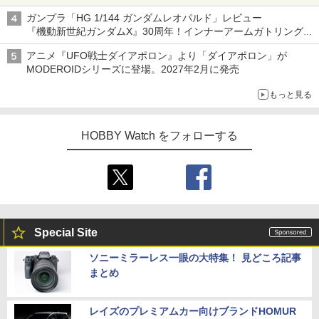
子どもが楽しめるかっぱ寿司ならではの体験とコラボの楽しさを
ガンプラ「HG 1/144 ガンダムレオパルド」レビュー
追求
『機動新世紀ガンダムX』30周年！インナーアームガトリングの
変形機構まで再現し最新フォーマットでキット化！
アニメ『UFO戦士ダイアポロン』より「ダイアポロン」が
MODEROIDシリーズに登場。2027年2月に発売
もっと見る
HOBBY Watch をフォローする
Special Site
ソニーミラーレス一眼の大特集！ 見どころ記事
まとめ
レイズのプレミアムカー向けブランドHOMUR