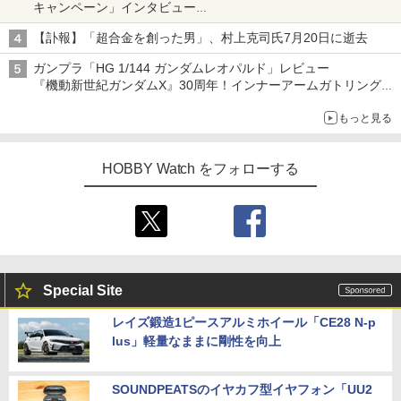
キャンペーン」インタビュー
子どもが楽しめるかっぱ寿司ならではの体験とコラボの楽しさを
【訃報】「超合金を創った男」、村上克司氏7月20日に逝去
追求
ガンプラ「HG 1/144 ガンダムレオパルド」レビュー
『機動新世紀ガンダムX』30周年！インナーアームガトリングの
変形機構まで再現し最新フォーマットでキット化！
もっと見る
HOBBY Watch をフォローする
Special Site
レイズ鍛造1ピースアルミホイール「CE28 N-p
lus」軽量なままに剛性を向上
SOUNDPEATSのイヤカフ型イヤフォン「UU2