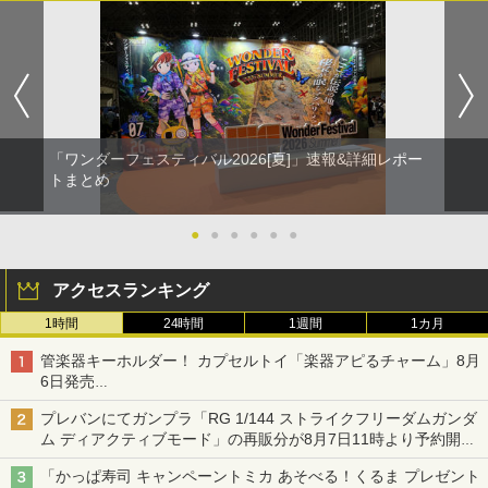
「ワンダーフェスティバル2026[夏]」速報&詳細レポー
トまとめ
●
●
●
●
●
●
アクセスランキング
1時間
24時間
1週間
1カ月
管楽器キーホルダー！ カプセルトイ「楽器アピるチャーム」8月
6日発売
チューバ、テナサクなど5種各3色
プレバンにてガンプラ「RG 1/144 ストライクフリーダムガンダ
ム ディアクティブモード」の再販分が8月7日11時より予約開
始！
「かっぱ寿司 キャンペーントミカ あそべる！くるま プレゼント