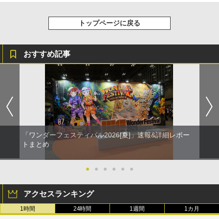
トップページに戻る
おすすめ記事
「ワンダーフェスティバル2026[夏]」速報&詳細レポー
トまとめ
●
●
●
●
●
●
アクセスランキング
1時間
24時間
1週間
1カ月