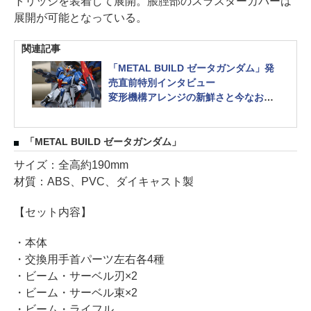
トリッジを装着して展開。脹脛部のスラスターカバーは
展開が可能となっている。
関連記事
「METAL BUILD ゼータガンダム」発
売直前特別インタビュー
変形機構アレンジの新鮮さと今なお愛
されるデザインを追求
「METAL BUILD ゼータガンダム」
サイズ：全高約190mm
材質：ABS、PVC、ダイキャスト製
【セット内容】
・本体
・交換用手首パーツ左右各4種
・ビーム・サーベル刃×2
・ビーム・サーベル束×2
・ビーム・ライフル