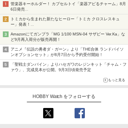
管楽器キーホルダー！ カプセルトイ「楽器アピるチャーム」8月
6日発売
チューバ、テナサクなど5種各3色
トミカから生まれた新たなヒーロー「トミカ クロスレスキュ
ー」発表！
詳細は後日公開予定
Amazonにてガンプラ「MG 1/100 MSN-04 サザビー Ver.Ka」な
ど9月再入荷分が販売再開！
アニメ『伝説の勇者ダ・ガーン』より「THE合体 ランドバイソ
ンオプションセット」が8月7日から予約受付開始！
「聖戦士ダンバイン」よりハセガワのレジンキット「チャム・フ
ァウ」、完成見本が公開。9月3日頃発売予定
もっと見る
HOBBY Watch をフォローする