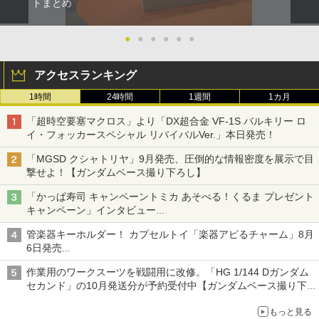
トまとめ
●
●
●
●
●
●
アクセスランキング
1時間
24時間
1週間
1カ月
「超時空要塞マクロス」より「DX超合金 VF-1S バルキリー ロ
イ・フォッカースペシャル リバイバルVer.」本日発売！
「MGSD クシャトリヤ」9月発売、圧倒的な情報密度を展示で目
撃せよ！【ガンダムベース撮り下ろし】
「かっぱ寿司 キャンペーントミカ あそべる！くるま プレゼント
キャンペーン」インタビュー
子どもが楽しめるかっぱ寿司ならではの体験とコラボの楽しさを
管楽器キーホルダー！ カプセルトイ「楽器アピるチャーム」8月
追求
6日発売
チューバ、テナサクなど5種各3色
作業用のワークスーツを戦闘用に改修。「HG 1/144 Dガンダム
セカンド」の10月発送分が予約受付中【ガンダムベース撮り下
ろし】
もっと見る