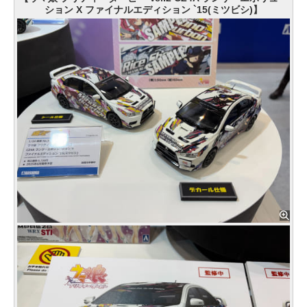
ション X ファイナルエディション `15(ミツビシ)】