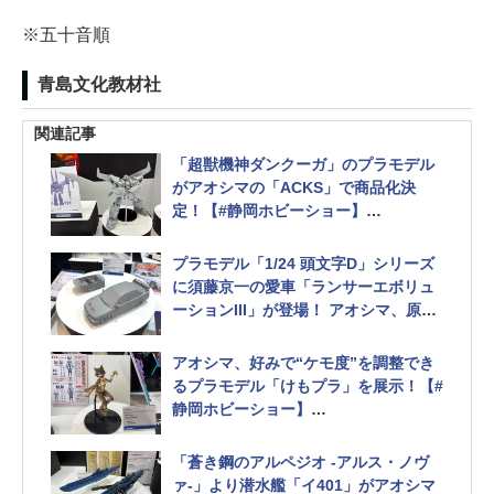
※五十音順
青島文化教材社
関連記事
「超獣機神ダンクーガ」のプラモデル
がアオシマの「ACKS」で商品化決
定！【#静岡ホビーショー】
より商品を楽しめるオプションパーツ
セットも用意
プラモデル「1/24 頭文字D」シリーズ
に須藤京一の愛車「ランサーエボリュ
ーションIII」が登場！ アオシマ、原型
モデルを展示【#静岡ホビーショー】
アオシマ、好みで“ケモ度”を調整でき
るプラモデル「けもプラ」を展示！【#
静岡ホビーショー】
コトブキヤの「メガミデバイス」との
コラボミキシング例も展示
「蒼き鋼のアルペジオ -アルス・ノヴ
ァ-」より潜水艦「イ401」がアオシマ