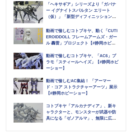
「ヘキサギア」シリーズより「ガバナ
ー イグナイトスパルタン エリート
（仮）」「新型ディフィニッションア
ーマー（仮）」が初公開！【#静岡ホビ
ーショー】
動画で愉しむコトブキヤ、動く「CUTI
「バルクアーム アーカックス」の原型
EROIDDOLL フレームアームズ・ガー
も初展示
ル 轟雷」プロジェクト【#静岡ホビー
ショー】
動画で愉しむコトブキヤ、「AC6」プ
ラモ「スティールヘイズ」【#静岡ホビ
ーショー】
動画で愉しむAC集結！ 「アーマー
ド・コア ストラクチャーアーツ」展示
【#静岡ホビーショー】
コトブキヤ「アルカナディア」、新キ
ャラクターと、モンスターが武器や防
具になる「ゼノアルマ」、無限に広が
る可能性【#静岡ホビーショー】