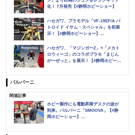
ン」より白鳥のジュンをレジンキット
化！ 7月発売【#静岡ホビーショー】
ハセガワ、プラモデル「VF-19EF/A バ
トロイド イサム・スペシャル」を初展
示！【#静岡ホビーショー】
ミリア639のレジンキットも展示
ハセガワ、「マジンガーZ」×「メカト
ロウィーゴ」のコラボプラモ「まじん
がーぜっと」を展示！【#静岡ホビーシ
ョー】
「12リアルフィギュアコレクション」
や「レトロ自販機」の新作も展示
バルバーニ
関連記事
ホビー製作にも電動昇降デスクの波が
到来。バルバーニ「SMOOVA」【#静
岡ホビーショー】
お洒落な壁掛け式のコレクションラッ
ク「Cubee」も初お披露目