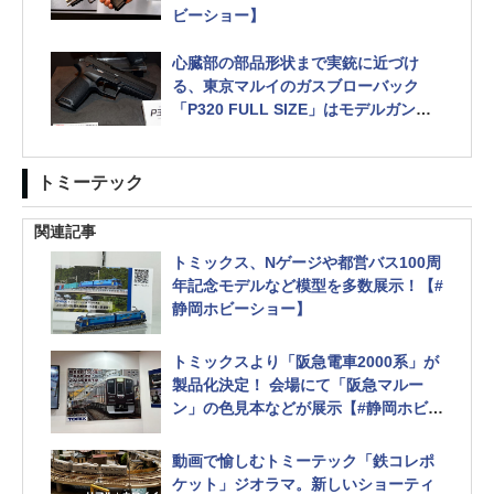
ビーショー】
心臓部の部品形状まで実銃に近づけ
る、東京マルイのガスブローバック
「P320 FULL SIZE」はモデルガン的
アプローチが魅力【#静岡ホビーショ
ー】
トミーテック
関連記事
トミックス、Nゲージや都営バス100周
年記念モデルなど模型を多数展示！【#
静岡ホビーショー】
トミックスより「阪急電車2000系」が
製品化決定！ 会場にて「阪急マルー
ン」の色見本などが展示【#静岡ホビー
ショー】
リアルな造形はそのままに全長を半分
動画で愉しむトミーテック「鉄コレポ
にした「鉄コレポケット」も展示
ケット」ジオラマ。新しいショーティ