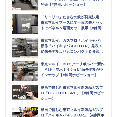
発売【#静岡ホビーショー】
「リコリコ」たきなの銃が発売決定！
東京マルイブースにて千束の銃とセッ
トでパネル＆場面カット展示【#静岡ホ
ビーショー】
東京マルイ、ガスブロ「ハイキャパ」
新作「ハイキャパ 4.3 D.O.R」発表！
従来モデルよりもコンパクト＆各部を
改良【#静岡ホビーショー】
東京マルイ、BBエアーリボルバー新作
「M29」展示！ 6.5in＆4inモデルがラ
インナップ【#静岡ホビーショー】
動画で愉しむ東京マルイ新製品ガスブ
ロ「P320 FULL SIZE」【#静岡ホビー
ショー】
動画で愉しむ東京マルイ新製品ガスブ
ロ「ハイキャパ 4.3 D.O.R」【#静岡ホ