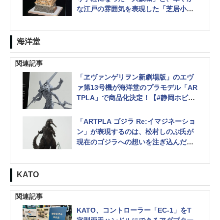
な江戸の雰囲気を表現した「芝居小
屋」【#静岡ホビーショー】
海洋堂
関連記事
「ヱヴァンゲリヲン新劇場版」のエヴ
ァ第13号機が海洋堂のプラモデル「AR
TPLA」で商品化決定！【#静岡ホビー
ショー】
暴走したエヴァ初号機やヤシマ作戦の
「ARTPLA ゴジラ Re:イマジネーショ
陽電子砲なども展示
ン」が表現するのは、松村しのぶ氏が
現在のゴジラへの想いを注ぎ込んだ新
たなる姿！【#静岡ホビーショー】
KATO
関連記事
KATO、コントローラー「EC-1」をT