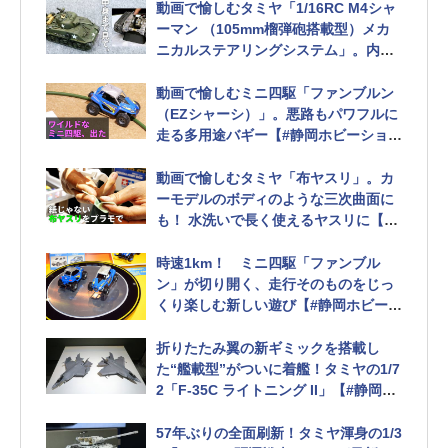
動画で愉しむタミヤ「1/16RC M4シャ
ーマン （105mm榴弾砲搭載型）メカ
ニカルステアリングシステム」。内部
まで楽しめるその機構とは【#静岡ホビ
ーショー】
動画で愉しむミニ四駆「ファンブルン
（EZシャーシ）」。悪路もパワフルに
走る多用途バギー【#静岡ホビーショ
ー】
動画で愉しむタミヤ「布ヤスリ」。カ
ーモデルのボディのような三次曲面に
も！ 水洗いで長く使えるヤスリに【#
静岡ホビーショー】
時速1km！ ミニ四駆「ファンブル
ン」が切り開く、走行そのものをじっ
くり楽しむ新しい遊び【#静岡ホビーシ
ョー】
折りたたみ翼の新ギミックを搭載し
た“艦載型”がついに着艦！タミヤの1/7
2「F-35C ライトニング II」【#静岡ホ
ビーショー】
57年ぶりの全面刷新！タミヤ渾身の1/3