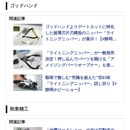
ゴッドハンド
関連記事
ゴッドハンドよりゲートカットに特化
した超薄刃片刃構造のニッパー「ライ
トニングニッパー」が展示！【#静岡ホ
ビーショー】
パーツの保持やエッチングパーツの曲
「ライトニングニッパー」が一般発売
げ加工などに活用できるペンチも登場
決定！押し込んでパーツを開ける「ア
メイジングパーツオープナー」も使い
やすい、ゴッドハンドの最新ツールを
レポート【#静岡ホビーショー】
動画で愉しむ“究極を超えた”切れ味
「ライトニングニッパー」試し切り【#
静岡ホビーショー】
秋東精工
関連記事