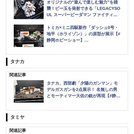
オリジナルの“遊んで楽しむ魅力”を踏
襲！ビー玉を発射できる「LEGACYSO
UL スーパービーダマン ファイティン
グフェニックス」【#静岡ホビーショ
ー】
トミカ×ミニ四駆新作「ダッシュ0号・
地平（ホライゾン）」の原型が展示【#
静岡ホビーショー】
「トミカラマ ヴィンテージ」や「新世
紀サイバーフォーミュラ」トミカなど
も公開
タナカ
関連記事
タナカ、西部劇「夕陽のガンマン」モ
デルガスガンを2点展示！ 名無しの男
とモーティマー大佐の銃が再現【#静岡
ホビーショー】
タミヤ
関連記事