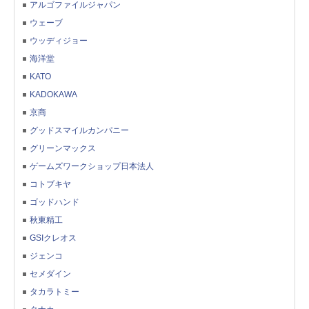
アルゴファイルジャパン
ウェーブ
ウッディジョー
海洋堂
KATO
KADOKAWA
京商
グッドスマイルカンパニー
グリーンマックス
ゲームズワークショップ日本法人
コトブキヤ
ゴッドハンド
秋東精工
GSIクレオス
ジェンコ
セメダイン
タカラトミー