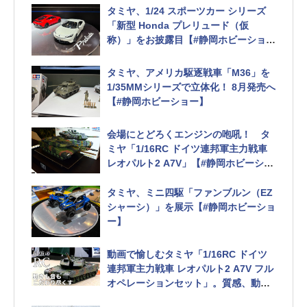
タミヤ、1/24 スポーツカー シリーズ
「新型 Honda プレリュード（仮
称）」をお披露目【#静岡ホビーショ
ー】
「プレリュード XX」の展示も
タミヤ、アメリカ駆逐戦車「M36」を
1/35MMシリーズで立体化！ 8月発売へ
【#静岡ホビーショー】
会場にとどろくエンジンの咆吼！ タ
ミヤ「1/16RC ドイツ連邦軍主力戦車
レオパルト2 A7V」【#静岡ホビーショ
ー】
タミヤ、ミニ四駆「ファンブルン（EZ
シャーシ）」を展示【#静岡ホビーショ
ー】
動画で愉しむタミヤ「1/16RC ドイツ
連邦軍主力戦車 レオパルト2 A7V フル
オペレーションセット」。質感、動
き、音に釘付け【#静岡ホビーショー】