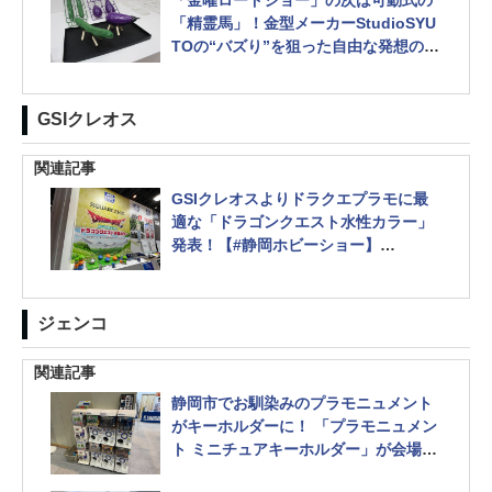
「金曜ロードショー」の次は可動式の
「精霊馬」！金型メーカーStudioSYU
TOの“バズり”を狙った自由な発想のプ
ラモデルが面白い！【#静岡ホビーショ
ー】
GSIクレオス
関連記事
GSIクレオスよりドラクエプラモに最
適な「ドラゴンクエスト水性カラー」
発表！【#静岡ホビーショー】
ガンダムマーカーの新色やAC6用カラ
ーの制作も発表
ジェンコ
関連記事
静岡市でお馴染みのプラモニュメント
がキーホルダーに！ 「プラモニュメン
ト ミニチュアキーホルダー」が会場に
て先行販売【#静岡ホビーショー】