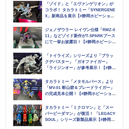
「ゾイド」と「エヴァンゲリオン」が
コラボ！ タカラトミー「SYNERGENE
X」新商品を展示【#静岡ホビーショ
ー】
ジェノザウラー レイヴン仕様「RMZ-0
11」などゾイド新作がT-SPARKブース
にて一挙お披露目！【#静岡ホビーショ
ー】
「トイライズ」シリーズより「ブラッ
クデバスター」「ガオファイガー」
「ライジンオー」が参考展示！【#静岡
ホビーショー】
タカラトミー「メタモルバース」より
「MV-01 斬山碧＆ブレードライガー」
の完成見本公開！【#静岡ホビーショ
ー】
「MV-02 フィーネ＆ジーク」の試作品
タカラトミー「ミクロマン」と「スー
もお披露目
パービーダマン」が復活！ 「LEGACY
SOUL」シリーズ新製品展示【#静岡ホ
ビーショー】