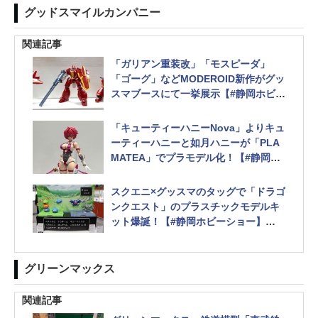
グッドスマイルカンパニー
関連記事
「ガリアン重装改」「モスピーダ」
「ゴーグ」などMODEROID新作がグッ
スマブースにて一挙展示【#静岡ホビー
ショー】
「キューティーハニーNova」よりキュ
ーティーハニーと如月ハニーが「PLA
MATEA」でプラモデル化！【#静岡ホ
ビーショー】
ライザ、マシュ、鴇羽舞衣、草薙素子
スクエニ×グッスマのタッグで「ドラゴ
など様々なプラモデルが展示
ンクエスト」のプラスチックモデルキ
ット爆誕！【#静岡ホビーショー】
GSIクレオスからは公式の水性ホビー
カラーも発売！
グリーンマックス
関連記事