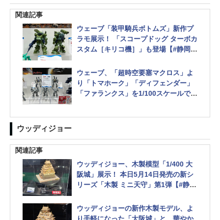
関連記事
ウェーブ「装甲騎兵ボトムズ」新作プ
ラモ展示！ 「スコープドッグ ターボカ
スタム［キリコ機］」も登場【#静岡ホ
ビーショー】
ウェーブ、「超時空要塞マクロス」よ
り「トマホーク」「ディフェンダー」
「ファランクス」を1/100スケールでプ
ラモデル化【#静岡ホビーショー】
ウッディジョー
関連記事
ウッディジョー、木製模型「1/400 大
阪城」展示！ 本日5月14日発売の新シ
リーズ「木製 ミニ天守」第1弾【#静岡
ホビーショー】
ウッディジョーの新作木製モデル、よ
り手軽になった「大阪城」と、華やか