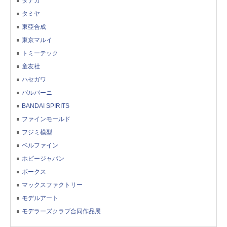
タナカ
タミヤ
東亞合成
東京マルイ
トミーテック
童友社
ハセガワ
バルバーニ
BANDAI SPIRITS
ファインモールド
フジミ模型
ベルファイン
ホビージャパン
ボークス
マックスファクトリー
モデルアート
モデラーズクラブ合同作品展