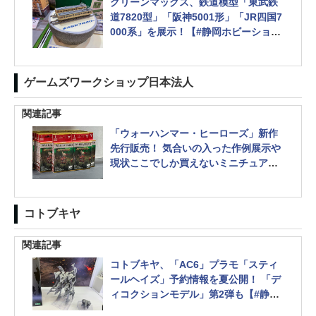
グリーンマックス、鉄道模型「東武鉄
道7820型」「阪神5001形」「JR四国7
000系」を展示！【#静岡ホビーショ
ー】
ゲームズワークショップ日本法人
関連記事
「ウォーハンマー・ヒーローズ」新作
先行販売！ 気合いの入った作例展示や
現状ここでしか買えないミニチュアも
【静岡ホビーショー】
コトブキヤ
関連記事
コトブキヤ、「AC6」プラモ「スティ
ールヘイズ」予約情報を夏公開！ 「デ
ィコクションモデル」第2弾も【#静岡
ホビーショー】