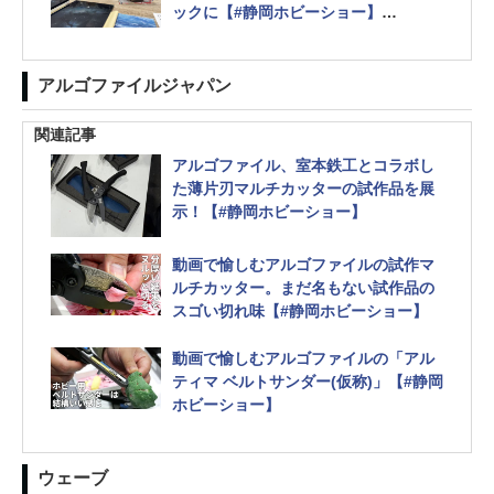
ックに【#静岡ホビーショー】
新製品は当然M4シャーマン「1/35 M4
コンポジットシャーマン 後期
型 ”コニャック”」
アルゴファイルジャパン
関連記事
アルゴファイル、室本鉄工とコラボし
た薄片刃マルチカッターの試作品を展
示！【#静岡ホビーショー】
動画で愉しむアルゴファイルの試作マ
ルチカッター。まだ名もない試作品の
スゴい切れ味【#静岡ホビーショー】
動画で愉しむアルゴファイルの「アル
ティマ ベルトサンダー(仮称)」【#静岡
ホビーショー】
ウェーブ