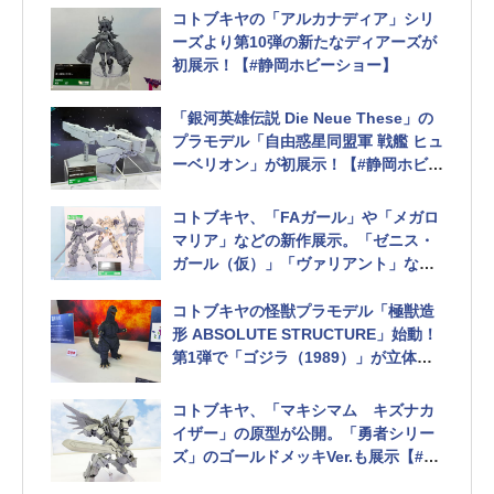
コトブキヤの「アルカナディア」シリ
ーズより第10弾の新たなディアーズが
初展示！【#静岡ホビーショー】
「銀河英雄伝説 Die Neue These」の
プラモデル「自由惑星同盟軍 戦艦 ヒュ
ーベリオン」が初展示！【#静岡ホビー
ショー】
「銀河帝国軍 戦艦 ブリュンヒルト」の
コトブキヤ、「FAガール」や「メガロ
原型も展示
マリア」などの新作展示。「ゼニス・
ガール（仮）」「ヴァリアント」など
の原型が公開【#静岡ホビーショー】
コトブキヤの怪獣プラモデル「極獣造
形 ABSOLUTE STRUCTURE」始動！
第1弾で「ゴジラ（1989）」が立体化
【#静岡ホビーショー】
コトブキヤ、「マキシマム キズナカ
イザー」の原型が公開。「勇者シリー
ズ」のゴールドメッキVer.も展示【#静
岡ホビーショー】