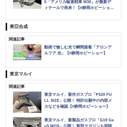
5「アメリカ駆逐戦車 M36」が最新デ
ィテールで再来！【#静岡ホビーショ
ー】
東亞合成
関連記事
動画で愉しむ光で瞬間接着「アロンア
ルフア 光」【#静岡ホビーショー】
東京マルイ
関連記事
東京マルイ、新作ガスブロ「P320 FU
LL SIZE」公開！ 特許出願中の内部メ
カなどを確認【#静岡ホビーショー】
東京マルイ、新製品ガスブロ「G19 Ge
n5 MOS」公開！ 新型マガジンも同時