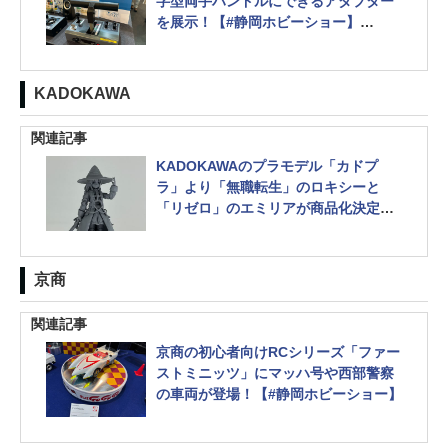
字型両手ハンドルにできるアダプター
を展示！【#静岡ホビーショー】
「アルプスの凸形機関車 Ge6/6-I」の
鉄道模型なども参考展示
KADOKAWA
関連記事
KADOKAWAのプラモデル「カドプ
ラ」より「無職転生」のロキシーと
「リゼロ」のエミリアが商品化決定！
【#静岡ホビーショー】
「フルメタFamily」の「11式改」と思
われるシルエットも展示
京商
関連記事
京商の初心者向けRCシリーズ「ファー
ストミニッツ」にマッハ号や西部警察
の車両が登場！【#静岡ホビーショー】