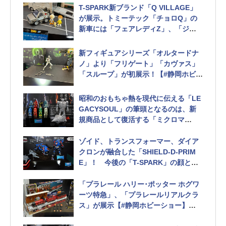
T-SPARK新ブランド「Q VILLAGE」
が展示。トミーテック「チョロQ」の
新車には「フェアレディZ」、「ジム
ニー」が展示【#静岡ホビーショー】
新フィギュアシリーズ「オルタードナ
ノ」より「フリゲート」「カヴァス」
「スループ」が初展示！【#静岡ホビー
ショー】
昭和のおもちゃ熱を現代に伝える「LE
GACYSOUL」の筆頭となるのは、新
規商品として復活する「ミクロマ
ン」！【#静岡ホビーショー】
ゾイド、トランスフォーマー、ダイア
クロンが融合した「SHIELD-D-PRIM
E」！ 今後の「T-SPARK」の顔とな
るキャラクターに【#静岡ホビーショ
ー】
「プラレール ハリー･ポッター ホグワ
ーツ特急」、「プラレールリアルクラ
ス」が展示【#静岡ホビーショー】
駅構内を彷彿とさせるディスプレイ