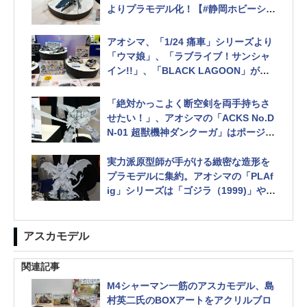
よりプラモデル化！【#静岡ホビーショ
ー】
巡航形態と超重力砲発射形態が再現可
アオシマ、「1/24 痛車」シリーズより
能
「ウマ娘」、「ラブライブ！サンシャ
イン!!」、「BLACK LAGOON」が展
示【#静岡ホビーショー】
「絶対かっこよく断空剣を両手持ちさ
せたい！」、アオシマの「ACKS No.D
N-01 超獣機神ダンクーガ」はポージン
グの可能性を追求！【#静岡ホビーショ
ー】
実力派原型師が手がける緻密な造形を
プラモデルに集約。アオシマの「PLAf
ig」シリーズは「ゴジラ（1999)」や
「デストロイア」も企画中【#静岡ホビ
ーショー】
アスカモデル
関連記事
M4シャーマン一筋のアスカモデル、島
村英二氏のBOXアートをアクリルブロ