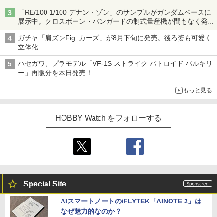
「RE/100 1/100 デナン・ゾン」のサンプルがガンダムベースに
展示中。クロスボーン・バンガードの制式量産機が間もなく発送
【ガンダムベース撮り下ろし】
ガチャ「肩ズンFig. カーズ」が8月下旬に発売。後ろ姿も可愛く
立体化
ライトニング・マックィーンやメーターなど4種がラインナップ
ハセガワ、プラモデル「VF-1S ストライク バトロイド バルキリ
ー」再販分を本日発売！
もっと見る
HOBBY Watch をフォローする
Special Site
AIスマートノートのiFLYTEK「AINOTE 2」は
なぜ魅力的なのか？