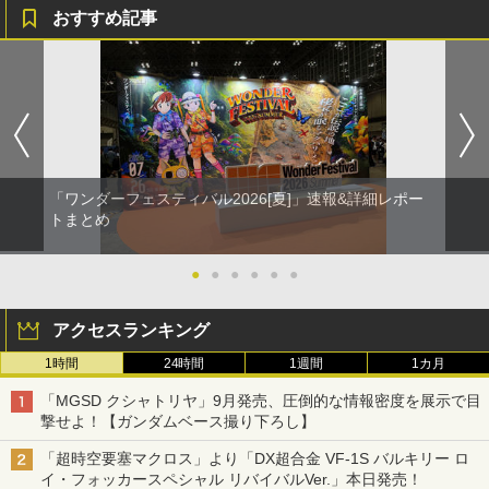
おすすめ記事
「ワンダーフェスティバル2026[夏]」速報&詳細レポー
トまとめ
●
●
●
●
●
●
アクセスランキング
1時間
24時間
1週間
1カ月
「MGSD クシャトリヤ」9月発売、圧倒的な情報密度を展示で目
撃せよ！【ガンダムベース撮り下ろし】
「超時空要塞マクロス」より「DX超合金 VF-1S バルキリー ロ
イ・フォッカースペシャル リバイバルVer.」本日発売！