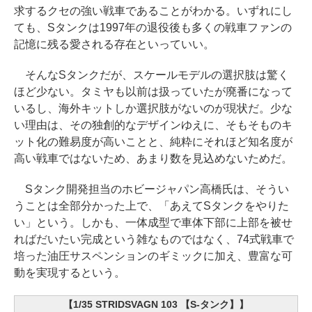
求するクセの強い戦車であることがわかる。いずれにし
ても、Sタンクは1997年の退役後も多くの戦車ファンの
記憶に残る愛される存在といっていい。
そんなSタンクだが、スケールモデルの選択肢は驚く
ほど少ない。タミヤも以前は扱っていたが廃番になって
いるし、海外キットしか選択肢がないのが現状だ。少な
い理由は、その独創的なデザインゆえに、そもそものキ
ット化の難易度が高いことと、純粋にそれほど知名度が
高い戦車ではないため、あまり数を見込めないためだ。
Sタンク開発担当のホビージャパン高橋氏は、そうい
うことは全部分かった上で、「あえてSタンクをやりた
い」という。しかも、一体成型で車体下部に上部を被せ
ればだいたい完成という雑なものではなく、74式戦車で
培った油圧サスペンションのギミックに加え、豊富な可
動を実現するという。
【1/35 STRIDSVAGN 103 【S-タンク】】