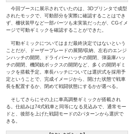
今回ブースに展示されていたのは、3Dプリンタで成型
されたモックで、可動部分を実際に確認することはでき
ず、柵状装甲など一部パーツも未実装だったが、CGイメ
ージで可動ギミックを確認することができた。
可動ギミックについてはまだ最終決定ではないという
ことだが、ドーザーブレードの展開/収納、左右のエンジ
ンハッチの開閉、ドライバーハッチの開閉、弾薬庫ハッ
チの開閉、機関銃ボックスの開閉など、多くの開閉ギミ
ックを搭載予定。車長ハッチについては選択式を採用予
定ということで、完成イメージから、開けた状態で戦車
長を配置するか、閉めて戦闘状態にするかが選べる。
そしてさらにその上に車高調整ギミックが搭載され
る。仕組みは74式戦車と同等になる見込みで、通常モー
ドと、後部を上げた戦闘モードの2パターンから選択で
きる。