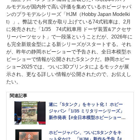
ルモデルが国内外で高い評価を集めているホビージャパ
ンのプラモデルシリーズ「HJM（Hobby Japan Modelki
t）」。弊誌でも何度か取り上げている74式戦車は、2月
に発売された「1/35 74式戦車用 ドーザ装置&アクセサ
リーパーツセット」で一段落ということだが、2026年に
も完全新規金型による新シリーズがスタートする。それ
が、昨年の静岡ホビーショーで予告され、全日本模型ホ
ビーショーで情報が公開されたSタンクだ。静岡ホビー
ショー2025では、ついに3Dプリンタによるモックが展
示され、更なる詳しい情報が公開されたので、お伝えし
たい。
関連記事
遂に「Sタンク」をキット化！ ホビー
ジャパン「1/35 ミリタリーシリーズ」
新作発表【#全日本模型ホビーショー】
「74式戦車用 ドーザ装置＆アクセサリ
ーパーツセット」も展示
ホビージャパン、ついにSタンクをキ
ット化か!? 「HJM」新作を予告【#