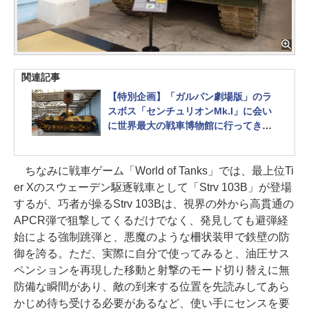
関連記事
【特別企画】「ガルパン劇場版」のラ
スボス「センチュリオンMk.I」に会い
に世界最大の戦車博物館に行ってきた
- GAME Watch
ちなみに戦車ゲーム「World of Tanks」では、最上位Ti
er Xのスウェーデン駆逐戦車として「Strv 103B」が登場
するが、巧者が操るStrv 103Bは、視界の外から高貫通の
APCR弾で狙撃してくるだけでなく、発見しても避弾経
始による強制跳弾と、悪魔のような柵状装甲で鉄壁の防
御を誇る。ただ、実際に自分で使ってみると、油圧サス
ペンションを再現した移動と射撃のモード切り替えに無
防備な瞬間があり、敵の到来する位置を先読みしてあら
かじめ待ち受ける必要があるなど、使い手にセンスを要