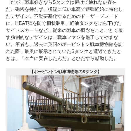
だが、戦車好きならSタンクは避けて通れない存在
だ。砲塔を持たず、極端に低い車高で避弾経始に特化し
たデザイン。不動要塞化するためのドーザーブレード
に、HEAT弾を防ぐ柵状装甲、軽油タンクをぶら下げた
サイドスカートなど、従来の戦車の概念をことごとく覆
す独創的なデザインは、戦車ファンを魅了してやまな
い。筆者も、過去に英国のボービントン戦車博物館を訪
れた際、最奥に展示されていたSタンクと遭遇できたと
きは、「本当に実在したんだ」とひたすら感動した。
【ボービントン戦車博物館のSタンク】