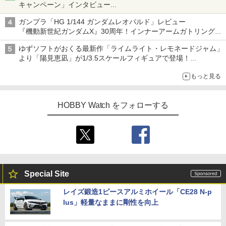
キャンペーン」インタビュー
子どもが楽しめるかっぱ寿司ならではの体験とコラボの楽しさを
ガンプラ「HG 1/144 ガンダムレオパルド」レビュー
追求
『機動新世紀ガンダムX』30周年！インナーアームガトリングの
変形機構まで再現し最新フォーマットでキット化！
ゆずソフトがおくる最新作「ライムライト・レモネードジャム」
より「陽見恵凪」が1/3.5スケールフィギュアで登場！
メガネ姿も表現できるオプションパーツが付属
もっと見る
HOBBY Watch をフォローする
Special Site
レイズ鍛造1ピースアルミホイール「CE28 N-p
lus」軽量なままに剛性を向上