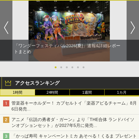
「ワンダーフェスティバル2026[夏]」速報&詳細レポー
トまとめ
●
●
●
●
●
●
アクセスランキング
1時間
24時間
1週間
1カ月
管楽器キーホルダー！ カプセルトイ「楽器アピるチャーム」8月
6日発売
チューバ、テナサクなど5種各3色
アニメ『伝説の勇者ダ・ガーン』より「THE合体 ランドバイソ
ンオプションセット」が2027年5月に発売
「THE合体ランドバイソン」と連動するオプションパーツセット
「かっぱ寿司 キャンペーントミカ あそべる！くるま プレゼント