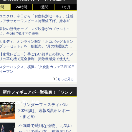
時間
24時間
1週間
1カ月
ユニクロ、今日から「お盆特別セール」。涼感
シアサッカーワンピース待望値下げ、撥水ギア
ショーツは1990円に
東映の歴代オープニング映像がカプセルトイ
に。全5種で8月下旬発売
カルディ、オンライン限定「ネコバッグ＆タン
ブラーセット」を一般販売。7月の抽選販売の
当選無効分
【家電レビュー】手ごわい雑草との戦い、コメ
リの草刈機で完全勝利 掃除機感覚で使えた
スターバックス、横浜に“文化財カフェ”8月10日
オープン
もっと見る
新作フィギュアが一挙発表！「ワンフ
ェス2026[夏]」特集
「ワンダーフェスティバル
2026[夏]」速報&詳細レポー
トまとめ
不気味で繊細な怪物、元気い
っぱいの美少女、独得デザイ