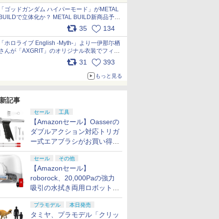
pic.x.com/nszPIDTpbg
「ゴッドガンダム ハイパーモード」がMETAL
BUILDで立体化か？ METAL BUILD新商品予告
が公開 pic.x.com/HIcLLIM3ar
35
134
「ホロライブ English -Myth-」より一伊那尓栖
さんが「AXGRIT」のオリジナル衣装でフィギ
ュア化 pic.x.com/YMGhdIAzNa
31
393
もっと見る
新記事
セール
工具
【Amazonセール】Oasserの
ダブルアクション対応トリガ
ー式エアブラシがお買い得価
格で登場！
セール
その他
【Amazonセール】
roborock、20,000Paの強力
吸引の水拭き両用ロボット掃
除機「Qrevo Curv 2 Flow」
プラモデル
本日発売
がお買い得！
タミヤ、プラモデル「クリッ