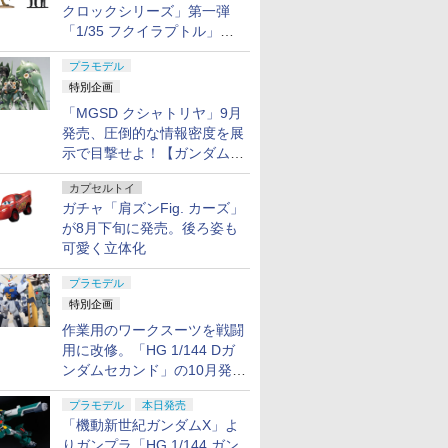
クロックシリーズ」第一弾
「1/35 フクイラプトル」本
日発売！
プラモデル
特別企画
「MGSD クシャトリヤ」9月
発売、圧倒的な情報密度を展
示で目撃せよ！【ガンダムベ
ース撮り下ろし】
カプセルトイ
ガチャ「肩ズンFig. カーズ」
が8月下旬に発売。後ろ姿も
可愛く立体化
プラモデル
特別企画
作業用のワークスーツを戦闘
用に改修。「HG 1/144 Dガ
ンダムセカンド」の10月発送
分が予約受付中【ガンダムベ
プラモデル
本日発売
ース撮り下ろし】
「機動新世紀ガンダムX」よ
りガンプラ「HG 1/144 ガン