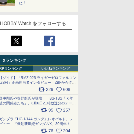
た！
HOBBY Watch をフォローする
Xランキング
RPランキング
いいねランキング
【ゾイド】「RMZ-025 ライガーゼロファルコン
(ZBF)」企画担当者インタビュー ZBFから従来
デザインまで再現可能なボリューム満点のキッ
226
608
ト pic.x.com/6zOqQAQKkX
野中剛氏や寺野彰氏が登壇！ BS-TBS「Ｘ年
後の関係者たち」、8月6日21時放送分のテーマ
は「超合金」！ pic.x.com/uWyt1uyuFm
95
257
ガンプラ「HG 1/144 ガンダムレオパルド」レ
ビュー 『機動新世紀ガンダムX』30周年！イ
ンナーアームガトリングの変形機構まで再現し
76
204
最新フォーマットでキット化！