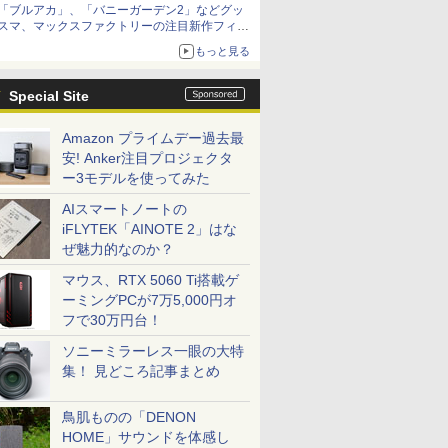
「ブルアカ」、「バニーガーデン2」などグッ
スマ、マックスファクトリーの注目新作フィギ
ュアが展示【ホビーメーカー合同展示会】
もっと見る
Special Site
Amazon プライムデー過去最
安! Anker注目プロジェクタ
ー3モデルを使ってみた
AIスマートノートの
iFLYTEK「AINOTE 2」はな
ぜ魅力的なのか？
マウス、RTX 5060 Ti搭載ゲ
ーミングPCが7万5,000円オ
フで30万円台！
ソニーミラーレス一眼の大特
集！ 見どころ記事まとめ
鳥肌ものの「DENON
HOME」サウンドを体感し