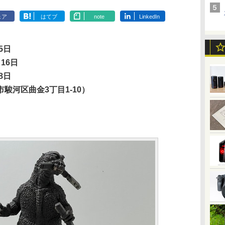
ェア
はてブ
note
LinkedIn
5日
16日
8日
駿河区曲金3丁目1-10）