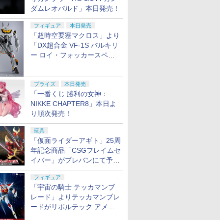
ダムレオパルド」本日発売！
フィギュア
本日発売
「超時空要塞マクロス」より
「DX超合金 VF-1S バルキリ
ー ロイ・フォッカースペシ
ャル リバイバルVer.」本日発
売！
プライズ
本日発売
「一番くじ 勝利の女神：
NIKKE CHAPTER8」本日よ
り順次発売！
玩具
「仮面ライダーアギト」25周
年記念商品「CSGフレイムセ
イバー」がプレバンにて予約
開始
フィギュア
「宇宙の騎士 テッカマンブ
レード」よりテッカマンブレ
ードがリボルテック アメイ
ジング・ヤマグチで商品化決