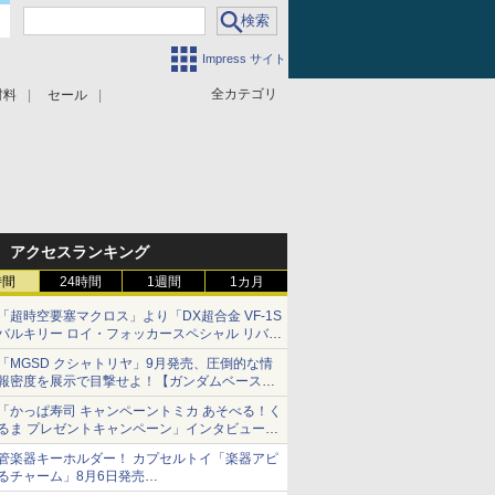
Impress サイト
全カテゴリ
材料
セール
アクセスランキング
時間
24時間
1週間
1カ月
「超時空要塞マクロス」より「DX超合金 VF-1S
バルキリー ロイ・フォッカースペシャル リバイ
バルVer.」本日発売！
「MGSD クシャトリヤ」9月発売、圧倒的な情
報密度を展示で目撃せよ！【ガンダムベース撮
り下ろし】
「かっぱ寿司 キャンペーントミカ あそべる！く
るま プレゼントキャンペーン」インタビュー
子どもが楽しめるかっぱ寿司ならではの体験と
管楽器キーホルダー！ カプセルトイ「楽器アピ
コラボの楽しさを追求
るチャーム」8月6日発売
チューバ、テナサクなど5種各3色