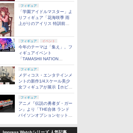
定
フィギュア
「学園アイドルマスター」よ
りフィギュア「花海咲季 雨
上がりのアイリス 特訓前
Ver.」が2027年4月に発売
フィギュア
イベント
今年のテーマは「集え」。フ
ィギュアイベント
「TAMASHII NATION
2026」が11月13日より開催
フィギュア
決定
メディコス・エンタテインメ
ントの新作1/4スケール美少
女フィギュアが展示【ホビー
メーカー合同展示会】
フィギュア
アニメ『伝説の勇者ダ・ガー
ン』より「THE合体 ランド
バイソンオプションセット」
が2027年5月に発売
Impress Watchシリーズ 人気記事