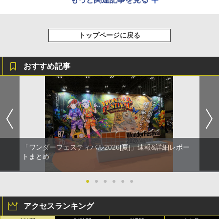
トップページに戻る
おすすめ記事
「ワンダーフェスティバル2026[夏]」速報&詳細レポー
トまとめ
●
●
●
●
●
●
アクセスランキング