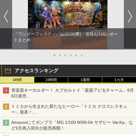
「ワンダーフェスティバル2026[夏]」速報&詳細レポー
トまとめ
●
●
●
●
●
●
アクセスランキング
1時間
24時間
1週間
1カ月
管楽器キーホルダー！ カプセルトイ「楽器アピるチャーム」8月
6日発売
チューバ、テナサクなど5種各3色
トミカから生まれた新たなヒーロー「トミカ クロスレスキュ
ー」発表！
詳細は後日公開予定
Amazonにてガンプラ「MG 1/100 MSN-04 サザビー Ver.Ka」な
ど9月再入荷分が販売再開！