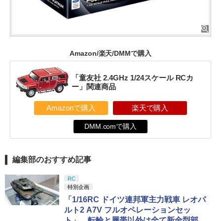
Amazon/楽天/DMMで購入
「童友社 2.4GHz 1/24スケール RCカ
ー」関連商品
Amazonで購入
楽天で購入
DMM.comで購入
編集部のおすすめ記事
RC
特別企画
「1/16RC ドイツ連邦軍主力戦車 レオパ
ルト2 A7V フルオペレーションセッ
ト」、転輪と履帯以外は全て新金型部品