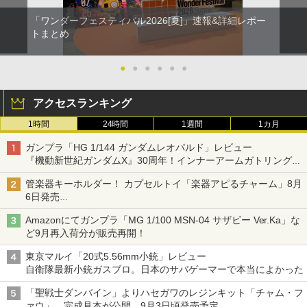
「ワンダーフェスティバル2026[夏]」速報&詳細レポー
トまとめ
●
●
●
●
●
●
アクセスランキング
1時間
24時間
1週間
1カ月
ガンプラ「HG 1/144 ガンダムレオパルド」レビュー
『機動新世紀ガンダムX』30周年！インナーアームガトリングの
変形機構まで再現し最新フォーマットでキット化！
管楽器キーホルダー！ カプセルトイ「楽器アピるチャーム」8月
6日発売
チューバ、テナサクなど5種各3色
Amazonにてガンプラ「MG 1/100 MSN-04 サザビー Ver.Ka」な
ど9月再入荷分が販売再開！
東京マルイ「20式5.56mm小銃」レビュー
自衛隊最新小銃ガスブロ。日本のサバゲーマーで本当によかった
「聖戦士ダンバイン」よりハセガワのレジンキット「チャム・フ
ァウ」、完成見本が公開。9月3日頃発売予定