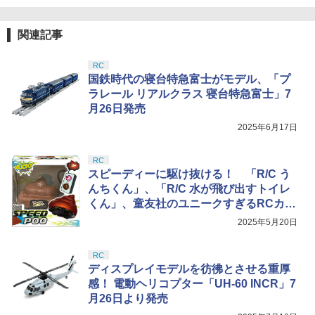
関連記事
RC
国鉄時代の寝台特急富士がモデル、「プ
ラレール リアルクラス 寝台特急富士」7
月26日発売
2025年6月17日
RC
スピーディーに駆け抜ける！ 「R/C う
んちくん」、「R/C 水が飛び出すトイレ
くん」、童友社のユニークすぎるRCカー
登場
2025年5月20日
RC
ディスプレイモデルを彷彿とさせる重厚
感！ 電動ヘリコプター「UH-60 INCR」7
月26日より発売