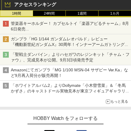
アクセスランキング
1時間
24時間
1週間
1カ月
管楽器キーホルダー！ カプセルトイ「楽器アピるチャーム」8月
6日発売
チューバ、テナサクなど5種各3色
ガンプラ「HG 1/144 ガンダムレオパルド」レビュー
『機動新世紀ガンダムX』30周年！インナーアームガトリングの
変形機構まで再現し最新フォーマットでキット化！
「聖戦士ダンバイン」よりハセガワのレジンキット「チャム・フ
ァウ」、完成見本が公開。9月3日頃発売予定
Amazonにてガンプラ「MG 1/100 MSN-04 サザビー Ver.Ka」な
ど9月再入荷分が販売再開！
「ホワイトアルバム2」よりDollymate「小木曽雪菜」＆「冬馬
かずさ」のキャストドール実物見本が東京フィギュアギャラリー
にて展示中
もっと見る
HOBBY Watch をフォローする