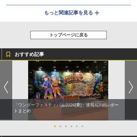
もっと関連記事を見る
トップページに戻る
おすすめ記事
「ワンダーフェスティバル2026[夏]」速報&詳細レポー
トまとめ
●
●
●
●
●
●