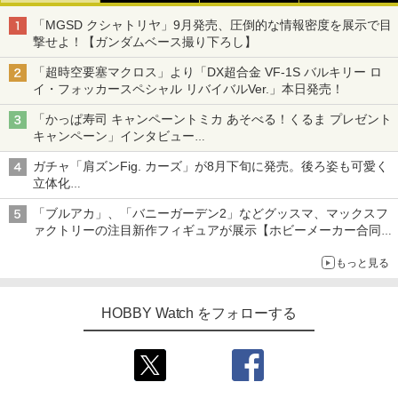
「MGSD クシャトリヤ」9月発売、圧倒的な情報密度を展示で目
撃せよ！【ガンダムベース撮り下ろし】
「超時空要塞マクロス」より「DX超合金 VF-1S バルキリー ロ
イ・フォッカースペシャル リバイバルVer.」本日発売！
「かっぱ寿司 キャンペーントミカ あそべる！くるま プレゼント
キャンペーン」インタビュー
子どもが楽しめるかっぱ寿司ならではの体験とコラボの楽しさを
ガチャ「肩ズンFig. カーズ」が8月下旬に発売。後ろ姿も可愛く
追求
立体化
ライトニング・マックィーンやメーターなど4種がラインナップ
「ブルアカ」、「バニーガーデン2」などグッスマ、マックスフ
ァクトリーの注目新作フィギュアが展示【ホビーメーカー合同展
示会】
もっと見る
HOBBY Watch をフォローする