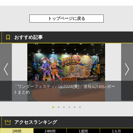
トップページに戻る
おすすめ記事
「ワンダーフェスティバル2026[夏]」速報&詳細レポー
トまとめ
●
●
●
●
●
●
アクセスランキング
1時間
24時間
1週間
1カ月