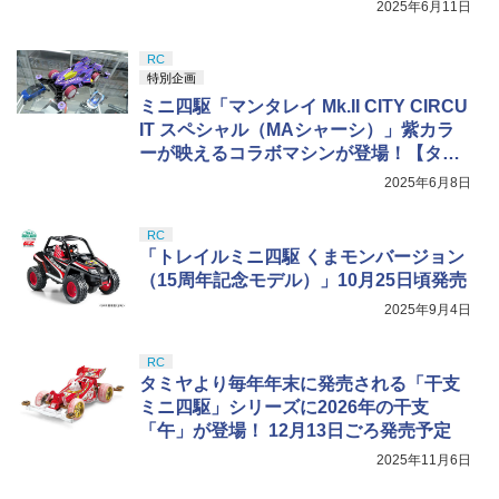
2025年6月11日
RC
特別企画
ミニ四駆「マンタレイ Mk.II CITY CIRCU
IT スペシャル（MAシャーシ）」紫カラ
ーが映えるコラボマシンが登場！【タミ
ヤ撮り下ろし】
2025年6月8日
RC
「トレイルミニ四駆 くまモンバージョン
（15周年記念モデル）」10月25日頃発売
2025年9月4日
RC
タミヤより毎年年末に発売される「干支
ミニ四駆」シリーズに2026年の干支
「午」が登場！ 12月13日ごろ発売予定
2025年11月6日