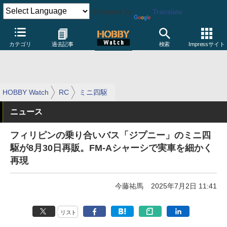
Powered by
Translate
カテゴリ
過去記事
検索
Impressサイト
HOBBY Watch
RC
ミニ四駆
ニュース
フィリピンの乗り合いバス「ジプニー」のミニ四
駆が8月30日再販。FM-Aシャーシで実車を細かく
再現
今藤祐馬
2025年7月2日 11:41
リスト