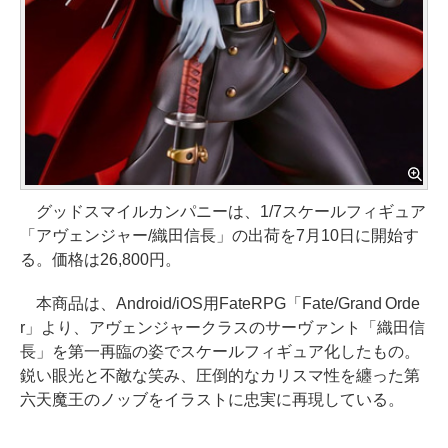
グッドスマイルカンパニーは、1/7スケールフィギュア
「アヴェンジャー/織田信長」の出荷を7月10日に開始す
る。価格は26,800円。
本商品は、Android/iOS用FateRPG「Fate/Grand Orde
r」より、アヴェンジャークラスのサーヴァント「織田信
長」を第一再臨の姿でスケールフィギュア化したもの。
鋭い眼光と不敵な笑み、圧倒的なカリスマ性を纏った第
六天魔王のノッブをイラストに忠実に再現している。