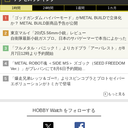
1時間
24時間
1週間
1カ月
「ゴッドガンダム ハイパーモード」がMETAL BUILDで立体化
か？ METAL BUILD新商品予告が公開
東京マルイ「20式5.56mm小銃」レビュー
自衛隊最新小銃ガスブロ。日本のサバゲーマーで本当によかった
「フルメタル・パニック！」よりカドプラ「アーバレスト」が8
月7日12時より予約開始
「METAL ROBOT魂 ＜SIDE MS＞ ズゴック（SEED FREEDOM
Ver.）」がプレバンにて8月6日予約開始
「METAL ROBOT魂 ＜SIDE MS＞ キャバリアーアイフリッド」
「爆走兄弟レッツ＆ゴー!!」よりスピンコブラとプロトセイバー
も同時予約開始
エボリューションがトミカで登場
もっと見る
HOBBY Watch をフォローする