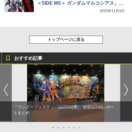
＜SIDE MS＞ ガンダムマルコシアス」が
11月4日16時からプレバンにて予約開
2025年11月4日
始！
トップページに戻る
おすすめ記事
「ワンダーフェスティバル2026[夏]」速報&詳細レポー
トまとめ
●
●
●
●
●
●