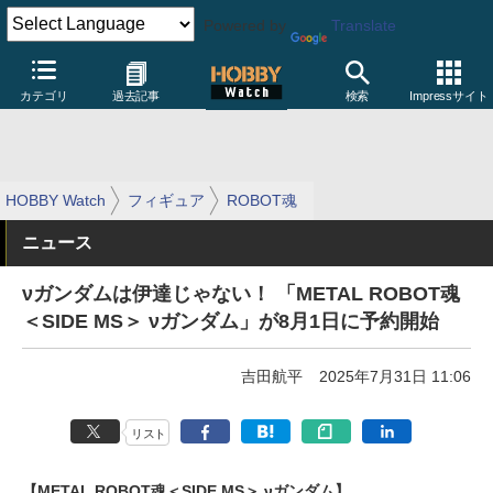
Powered by
Translate
カテゴリ
過去記事
検索
Impressサイト
HOBBY Watch
フィギュア
ROBOT魂
ニュース
νガンダムは伊達じゃない！ 「METAL ROBOT魂
＜SIDE MS＞ νガンダム」が8月1日に予約開始
吉田航平
2025年7月31日 11:06
リスト
【METAL ROBOT魂＜SIDE MS＞ νガンダム】