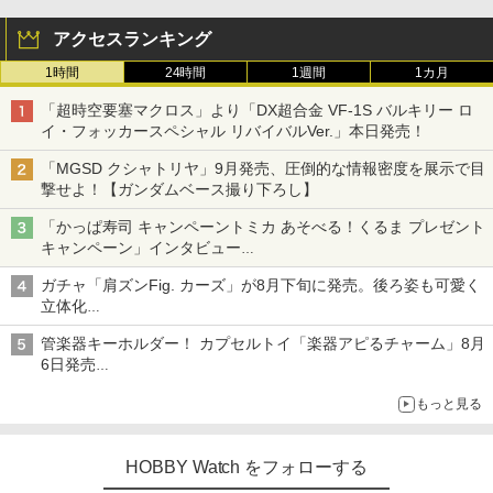
アクセスランキング
1時間
24時間
1週間
1カ月
「超時空要塞マクロス」より「DX超合金 VF-1S バルキリー ロ
イ・フォッカースペシャル リバイバルVer.」本日発売！
「MGSD クシャトリヤ」9月発売、圧倒的な情報密度を展示で目
撃せよ！【ガンダムベース撮り下ろし】
「かっぱ寿司 キャンペーントミカ あそべる！くるま プレゼント
キャンペーン」インタビュー
子どもが楽しめるかっぱ寿司ならではの体験とコラボの楽しさを
ガチャ「肩ズンFig. カーズ」が8月下旬に発売。後ろ姿も可愛く
追求
立体化
ライトニング・マックィーンやメーターなど4種がラインナップ
管楽器キーホルダー！ カプセルトイ「楽器アピるチャーム」8月
6日発売
チューバ、テナサクなど5種各3色
もっと見る
HOBBY Watch をフォローする